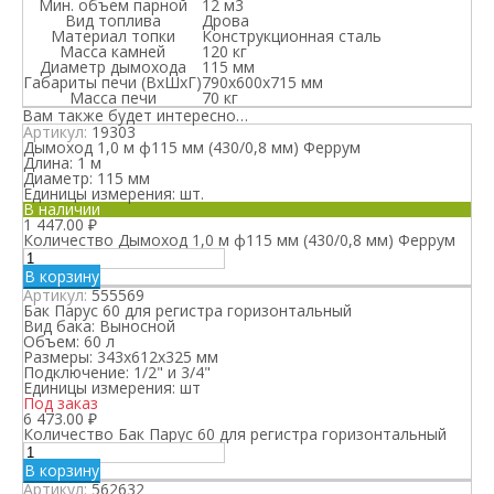
Мин. объем парной
12 м3
Вид топлива
Дрова
Материал топки
Конструкционная сталь
Масса камней
120 кг
Диаметр дымохода
115 мм
Габариты печи (ВхШхГ)
790x600x715 мм
Масса печи
70 кг
Вам также будет интересно…
Артикул:
19303
Дымоход 1,0 м ф115 мм (430/0,8 мм) Феррум
Длина:
1 м
Диаметр:
115 мм
Единицы измерения:
шт.
В наличии
1 447.00
₽
Количество Дымоход 1,0 м ф115 мм (430/0,8 мм) Феррум
В корзину
Артикул:
555569
Бак Парус 60 для регистра горизонтальный
Вид бака:
Выносной
Объем:
60 л
Размеры:
343х612х325 мм
Подключение:
1/2" и 3/4"
Единицы измерения:
шт
Под заказ
6 473.00
₽
Количество Бак Парус 60 для регистра горизонтальный
В корзину
Артикул:
562632