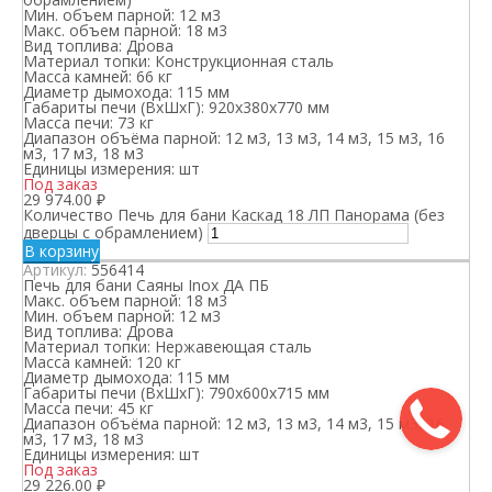
Мин. объем парной:
12 м3
Макс. объем парной:
18 м3
Вид топлива:
Дрова
Материал топки:
Конструкционная сталь
Масса камней:
66 кг
Диаметр дымохода:
115 мм
Габариты печи (ВхШхГ):
920x380x770 мм
Масса печи:
73 кг
Диапазон объёма парной:
12 м3, 13 м3, 14 м3, 15 м3, 16
м3, 17 м3, 18 м3
Единицы измерения:
шт
Под заказ
29 974.00
₽
Количество Печь для бани Каскад 18 ЛП Панорама (без
дверцы с обрамлением)
В корзину
Артикул:
556414
Печь для бани Саяны Inox ДА ПБ
Макс. объем парной:
18 м3
Мин. объем парной:
12 м3
Вид топлива:
Дрова
Материал топки:
Нержавеющая сталь
Масса камней:
120 кг
Диаметр дымохода:
115 мм
Габариты печи (ВхШхГ):
790x600x715 мм
Масса печи:
45 кг
Диапазон объёма парной:
12 м3, 13 м3, 14 м3, 15 м3, 16
м3, 17 м3, 18 м3
Единицы измерения:
шт
Под заказ
29 226.00
₽