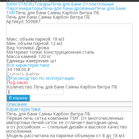
BANI-STM.RU
Товары
Печи для Бани Отопительные
Парогенераторы
Печи для бани дровяные
Печи для бани
TMF
Печь для бани Саяны Карбон Витра ПБ
Печь для бани Саяны Карбон Витра ПБ
Артикул:
559687
Макс. объем парной:
18 м3
Мин. объем парной:
12 м3
Вид топлива:
Дрова
Материал топки:
Конструкционная сталь
Масса камней:
120 кг
Единицы измерения:
шт
Все характеристики
34 198.00
₽
Скачать файлы
Руководство по эксплуатации
Под заказ
Количество Печь для бани Саяны Карбон Витра ПБ
В корзину
Описание
Характеристики
Печь для бани Саяны Карбон Витра ПБ
Первая печь-сетка компании TMF. От многочисленных
импортных печей-сеток ее отличает выгодная цена,
а от российских — стильный дизайн и высокое качество
исполнения.
Модель рассчитана на парилки объемом от 8 до 18 м
3
.