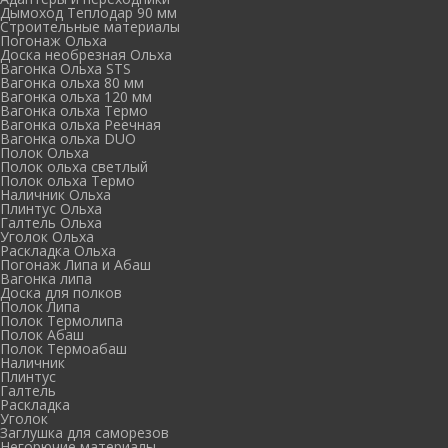
Дымоход Теплодар 90 мм
Cтроительные материалы
Погонаж Ольха
Доска необрезная Ольха
Вагонка Ольха STS
Вагонка ольха 80 мм
Вагонка ольха 120 мм
Вагонка ольха Термо
Вагонка ольха Реечная
Вагонка ольха DUO
Полок Ольха
Полок ольха светлый
Полок ольха Термо
Наличник Ольха
Плинтус Ольха
Галтель Ольха
Уголок Ольха
Раскладка Ольха
Погонаж Липа и Абаш
Вагонка липа
Доска для полков
Полок Липа
Полок Термолипа
Полок Абаш
Полок Термоабаш
Наличник
Плинтус
Галтель
Раскладка
Уголок
Заглушка для саморезов
Негорючие материалы