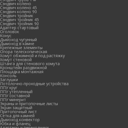
Сэндвич колено
Сэндвич колено 45
Сэндвич колено 90
Сэндвич тройник
Сэндвич тройник 45
Сэндвич тройник 90
Адаптер стартовый
Оголовок
Конус
Дымоход чугунный
Дымоход в камне
Крепежные элементы
Опора телескопическая
Хомут обжимной и под растяжку
Хомут стеновой
Штанга для стенового хомута
Кронштейн раздвижной
Площадка монтажная
Консоль
Заглушки
Потолочно-проходные устройства
ППУ круг
ППУ утепленный
ППУ составной
ППУ минерит
Экраны и притопочные листы
Экран защитный
Притопочный лист
Сетка для камней
Дымоход конвектор
Юбка и фланец
Адаптеры и переходники