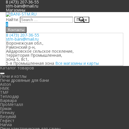
8 (473) 207-36-55
stm-bani@mail.ru
Магазины
Найти:
0
Контакты
8 (473) 207-36-55
stm-bani@mail.ru
Воронежская обл.,
Рамонский р-н,
Айдаровское сельское поселение,
территория Промышленная,
зона 5, 8с1,
5-я Промышленная зона
Все магазины и карты
Каталог товаров
Печи и котлы
Печи дровяные для бани
Aston
НМК
TMF
Теплодар
Варвара
ПроМеталл
Ермак
Fireway
Везувий
Гефест
Harvia
Печи электрические для сауны