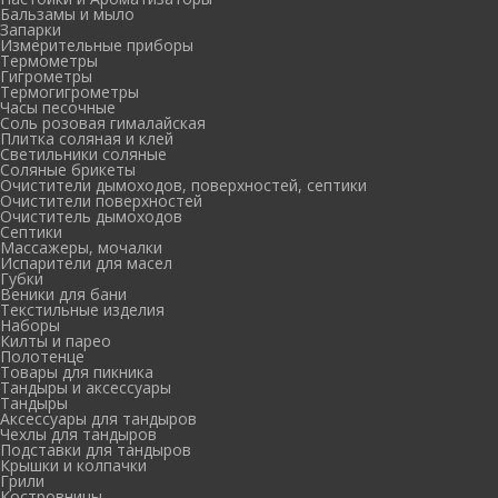
Бальзамы и мыло
Запарки
Измерительные приборы
Термометры
Гигрометры
Термогигрометры
Часы песочные
Соль розовая гималайская
Плитка соляная и клей
Светильники соляные
Соляные брикеты
Очистители дымоходов, поверхностей, септики
Очистители поверхностей
Очиститель дымоходов
Септики
Массажеры, мочалки
Испарители для масел
Губки
Веники для бани
Текстильные изделия
Наборы
Килты и парео
Полотенце
Товары для пикника
Тандыры и аксессуары
Тандыры
Аксессуары для тандыров
Чехлы для тандыров
Подставки для тандыров
Крышки и колпачки
Грили
Костровницы