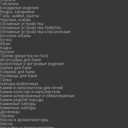
Таблички
Бондарные изделия
Ведра, запарники
Тазы, шайки, ушаты
Черпаки, ковши
Обливные устройства
Обливные устройства ЛИВЕНЬ
Обливные устройства классические
Бочонки жбаны
Бочка
Жбан
Кадка
Кружки
Трапик (решетка на пол)
Аксессуары для бани
Войлочные и фетровые изделия
Шапки для бани
Коврики для бани
Рукавицы для бани
Тапки
Наборы войлочные
Камни и наполнители для печей
Камни колотые и наполнители
Камни шлифованные и обвалованные
Камни редкой породы
Каминные наборы
Каминные наборы
Дровницы
Экраны
Масла и ароматизаторы
Масла
Настойки и Ароматизаторы