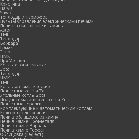
Кристина
Harvia
Sawo
Теплодар и Термофор
Пульты управления электрическими печами
Печи отопительные и камины
Aston
TMF
Теплодар
Варвара
Ермак
Этна
НМК
ПроМеталл
Котлы отопительные
Zota
Теплодар
НМК
TMF
Котлы автоматические
Пеллетные котлы Zota
Угольные котлы Zota
Полуавтоматические котлы Zota
Пеллетные горелки
Комплектующие к автоматическим котлам
Колонка водогрейная
Печи в облицовке из камня
Печи в камне ПроМеталл
Печи в камне Варвара
Печи в камне Гефест
Облицовка (Гефест)
Порталы (Гефест)