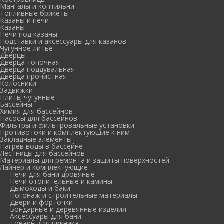
Мангалы и коптильни
Топливные брикеты
Казаны и печи
Казаны
Печи под казаны
Подставки и аксессуары для казанов
Чугунное литье
Дверцы
Дверца топочная
Дверца поддувальная
Дверца прочистная
Колосники
Задвижки
Плиты чугунные
Бассейны
Химия для бассейнов
Насосы для бассейнов
Фильтры и фильтровальные установки
Противотоки и комплектующие к ним
Закладные элементы
Нагрев воды в бассейне
Лестницы для бассейнов
Материалы для ремонта и защиты поверхностей
Лайнер и комплектующие
Печи для бани дровяные
Печи отопительные и камины
Дымоходы и баки
Погонаж и строительные материалы
Двери и форточки
Бондарные и деревянные изделия
Аксессуары для бани
Товары для пикника