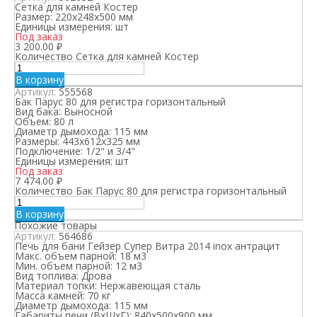
Сетка для камней Костер
Размер:
220х248х500 мм
Единицы измерения:
шт
Под заказ
3 200.00
₽
Количество Сетка для камней Костер
В корзину
Артикул:
555568
Бак Парус 80 для регистра горизонтальный
Вид бака:
Выносной
Объем:
80 л
Диаметр дымохода:
115 мм
Размеры:
443х612х325 мм
Подключение:
1/2" и 3/4"
Единицы измерения:
шт
Под заказ
7 474.00
₽
Количество Бак Парус 80 для регистра горизонтальный
В корзину
Похожие товары
Артикул:
564686
Печь для бани Гейзер Супер Витра 2014 inox антрацит
Макс. объем парной:
18 м3
Мин. объем парной:
12 м3
Вид топлива:
Дрова
Материал топки:
Нержавеющая сталь
Масса камней:
70 кг
Диаметр дымохода:
115 мм
Габариты печи (ВхШхГ):
840х500х900 мм