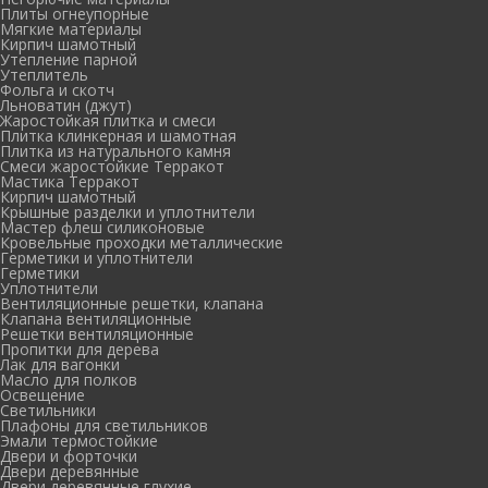
Плиты огнеупорные
Мягкие материалы
Кирпич шамотный
Утепление парной
Утеплитель
Фольга и скотч
Льноватин (джут)
Жаростойкая плитка и смеси
Плитка клинкерная и шамотная
Плитка из натурального камня
Смеси жаростойкие Терракот
Мастика Терракот
Кирпич шамотный
Крышные разделки и уплотнители
Мастер флеш силиконовые
Кровельные проходки металлические
Герметики и уплотнители
Герметики
Уплотнители
Вентиляционные решетки, клапана
Клапана вентиляционные
Решетки вентиляционные
Пропитки для дерева
Лак для вагонки
Масло для полков
Освещение
Светильники
Плафоны для светильников
Эмали термостойкие
Двери и форточки
Двери деревянные
Двери деревянные глухие