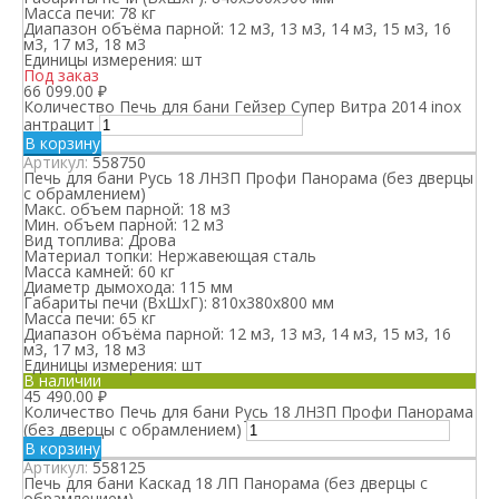
Масса печи:
78 кг
Диапазон объёма парной:
12 м3, 13 м3, 14 м3, 15 м3, 16
м3, 17 м3, 18 м3
Единицы измерения:
шт
Под заказ
66 099.00
₽
Количество Печь для бани Гейзер Супер Витра 2014 inox
антрацит
В корзину
Артикул:
558750
Печь для бани Русь 18 ЛНЗП Профи Панорама (без дверцы
с обрамлением)
Макс. объем парной:
18 м3
Мин. объем парной:
12 м3
Вид топлива:
Дрова
Материал топки:
Нержавеющая сталь
Масса камней:
60 кг
Диаметр дымохода:
115 мм
Габариты печи (ВхШхГ):
810х380х800 мм
Масса печи:
65 кг
Диапазон объёма парной:
12 м3, 13 м3, 14 м3, 15 м3, 16
м3, 17 м3, 18 м3
Единицы измерения:
шт
В наличии
45 490.00
₽
Количество Печь для бани Русь 18 ЛНЗП Профи Панорама
(без дверцы с обрамлением)
В корзину
Артикул:
558125
Печь для бани Каскад 18 ЛП Панорама (без дверцы с
обрамлением)