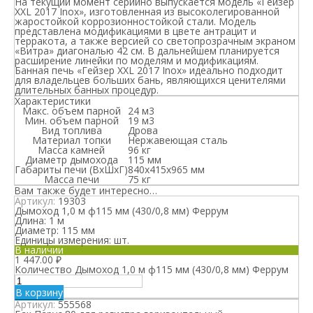
На текущий момент серийно выпускается модель «Гейзер
XXL 2017 Inox», изготовленная из высоколегированной
жаростойкой коррозионностойкой стали. Модель
представлена модификациями в цвете антрацит и
терракота, а также версией со светопрозрачным экраном
«Витра» диагональю 42 см. В дальнейшем планируется
расширение линейки по моделям и модификациям.
Банная печь «Гейзер XXL 2017 Inox» идеально подходит
для владельцев больших бань, являющихся ценителями
длительных банных процедур.
Характеристики
Макс. объем парной
24 м3
Мин. объем парной
19 м3
Вид топлива
Дрова
Материал топки
Нержавеющая сталь
Масса камней
96 кг
Диаметр дымохода
115 мм
Габариты печи (ВхШхГ)
840х415х965 мм
Масса печи
75 кг
Вам также будет интересно…
Артикул:
19303
Дымоход 1,0 м ф115 мм (430/0,8 мм) Феррум
Длина:
1 м
Диаметр:
115 мм
Единицы измерения:
шт.
В наличии
1 447.00
₽
Количество Дымоход 1,0 м ф115 мм (430/0,8 мм) Феррум
В корзину
Артикул:
555568