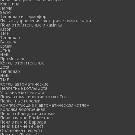
Кристина
Harvia
Sawo
Теплодар и Термофор
Пульты управления электрическими печами
Печи отопительные и камины
Aston
TMF
Теплодар
Варвара
Ермак
Этна
НМК
ПроМеталл
Котлы отопительные
Zota
Теплодар
НМК
TMF
Котлы автоматические
Пеллетные котлы Zota
Угольные котлы Zota
Полуавтоматические котлы Zota
Пеллетные горелки
Комплектующие к автоматическим котлам
Колонка водогрейная
Печи в облицовке из камня
Печи в камне ПроМеталл
Печи в камне Варвара
Печи в камне Гефест
Облицовка (Гефест)
Порталы (Гефест)