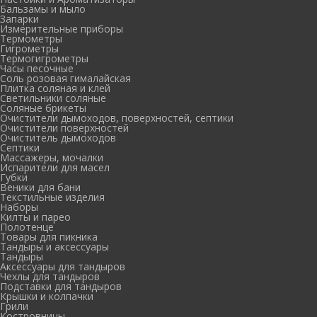
Бальзамы и мыло
Запарки
Измерительные приборы
Термометры
Гигрометры
Термогигрометры
Часы песочные
Соль розовая гималайская
Плитка соляная и клей
Светильники соляные
Соляные брикеты
Очистители дымоходов, поверхностей, септики
Очистители поверхностей
Очиститель дымоходов
Септики
Массажеры, мочалки
Испарители для масел
Губки
Веники для бани
Текстильные изделия
Наборы
Килты и парео
Полотенце
Товары для пикника
Тандыры и аксессуары
Тандыры
Аксессуары для тандыров
Чехлы для тандыров
Подставки для тандыров
Крышки и колпачки
Грили
Костровницы