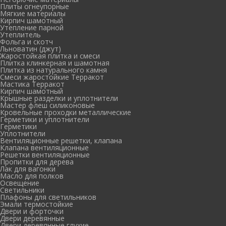
Плиты огнеупорные
Мягкие материалы
Кирпич шамотный
Утепление парной
Утеплитель
Фольга и скотч
Льноватин (джут)
Жаростойкая плитка и смеси
Плитка клинкерная и шамотная
Плитка из натурального камня
Смеси жаростойкие Терракот
Мастика Терракот
Кирпич шамотный
Крышные разделки и уплотнители
Мастер флеш силиконовые
Кровельные проходки металлические
Герметики и уплотнители
Герметики
Уплотнители
Вентиляционные решетки, клапана
Клапана вентиляционные
Решетки вентиляционные
Пропитки для дерева
Лак для вагонки
Масло для полков
Освещение
Светильники
Плафоны для светильников
Эмали термостойкие
Двери и форточки
Двери деревянные
Двери деревянные глухие