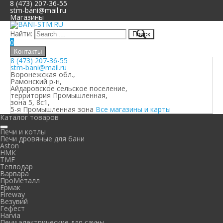
8 (473) 207-36-55
stm-bani@mail.ru
Магазины
Найти:
0
Контакты
8 (473) 207-36-55
stm-bani@mail.ru
Воронежская обл.,
Рамонский р-н,
Айдаровское сельское поселение,
территория Промышленная,
зона 5, 8с1,
5-я Промышленная зона
Все магазины и карты
Каталог товаров
Печи и котлы
Печи дровяные для бани
Aston
НМК
TMF
Теплодар
Варвара
ПроМеталл
Ермак
Fireway
Везувий
Гефест
Harvia
Печи электрические для сауны