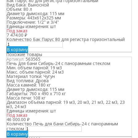
Бак Парус 80 для регистра горизонтальный
Вид бака:
Выносной
Объем:
80 л
Диаметр дымохода:
115 мм
Размеры:
443х612х325 мм
Подключение:
1/2" и 3/4"
Единицы измерения:
шт
Под заказ
7 474.00
₽
Количество Бак Парус 80 для регистра горизонтальный
В корзину
Похожие товары
Артикул:
563565
Печь для бани Сибирь-24 с панорамным стеклом
Мин. объем парной:
19 м3
Макс. объем парной:
24 м3
Материал топки:
Чугун
Вид топлива:
Дрова
Масса камней:
180 кг
Диаметр дымохода:
115 мм
Габариты:
760 х 490 х 710 кг
Масса печи:
108 кг
Диапазон объёма парной:
19 м3, 20 м3, 21 м3, 22 м3, 23
м3, 24 м3
Единицы измерения:
шт
Под заказ
46 000.00
₽
Количество Печь для бани Сибирь-24 с панорамным
стеклом
В корзину