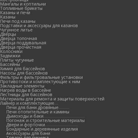
Мангалы и коптильни
Топливные брикеты
Казаны и печи
Казаны
Печи под казаны
Подставки и аксессуары для казанов
Чугунное литье
Дверцы
Дверца топочная
Дверца поддувальная
Дверца прочистная
Колосники
Задвижки
Плиты чугунные
Бассейны
Химия для бассейнов
Насосы для бассейнов
Фильтры и фильтровальные установки
Противотоки и комплектующие к ним
Закладные элементы
Нагрев воды в бассейне
Лестницы для бассейнов
Материалы для ремонта и защиты поверхностей
Лайнер и комплектующие
Печи для бани дровяные
Печи отопительные и камины
Дымоходы и баки
Погонаж и строительные материалы
Двери и форточки
Бондарные и деревянные изделия
Аксессуары для бани
Товары для пикника