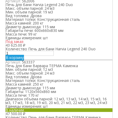
Артикул:
562006
Печь для бани Harvia Legend 240 Duo
Макс. объем парной:
24 м3
Мин. объем парной:
19 м3
Вид топлива:
Дрова
Материал топки:
Конструкционная сталь
Масса камней:
200 кг
Диаметр дымохода:
115 мм
Габариты печи:
600x660x830 мм
Масса печи:
99 кг
Единицы измерения:
шт
Под заказ
43 625.00
₽
Количество Печь для бани Harvia Legend 240 Duo
В корзину
Артикул:
563337
Печь для бани Варвара ТЕРМА Каменка
Мин. объем парной:
12 м3
Макс. объем парной:
24 м3
Вид топлива:
Дрова
Материал топки:
Конструкционная сталь
Масса камней:
250 кг
Диаметр дымохода:
115 мм
Габариты:
1120х560х860 мм
Масса печи:
170 кг
Диапазон объёма парной:
12 м3, 13 м3, 14 м3, 15 м3, 16
м3, 17 м3, 18 м3, 19 м3, 20 м3, 21 м3, 22 м3, 23 м3, 24 м3
Единицы измерения:
шт
В наличии
47 500.00
₽
Количество Печь для бани Варвара ТЕРМА Каменка