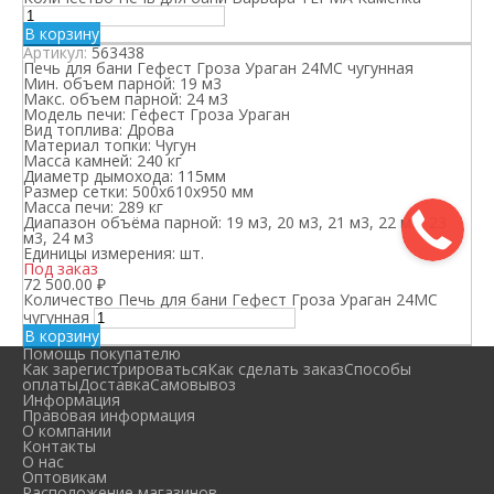
В корзину
Артикул:
563438
Печь для бани Гефест Гроза Ураган 24МС чугунная
Мин. объем парной:
19 м3
Макс. объем парной:
24 м3
Модель печи:
Гефест Гроза Ураган
Вид топлива:
Дрова
Материал топки:
Чугун
Масса камней:
240 кг
Диаметр дымохода:
115мм
Размер сетки:
500х610х950 мм
Масса печи:
289 кг
Диапазон объёма парной:
19 м3, 20 м3, 21 м3, 22 м3, 23
м3, 24 м3
Единицы измерения:
шт.
Под заказ
72 500.00
₽
Количество Печь для бани Гефест Гроза Ураган 24МС
чугунная
В корзину
Помощь покупателю
Как зарегистрироваться
Как сделать заказ
Способы
оплаты
Доставка
Самовывоз
Информация
Правовая информация
О компании
Контакты
О нас
Оптовикам
Расположение магазинов