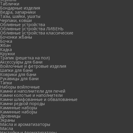
Таблички
Бондарные изделия
Ведра, запарники
Тазы, шайки, ушаты
Черпаки, ковши
Обливные устройства
Обливные устройства ЛИВЕНЬ
Обливные устройства классические
Бочонки жбаны
Бочка
Жбан
Кадка
Кружки
Трапик (решетка на пол)
Аксессуары для бани
Войлочные и фетровые изделия
Шапки для бани
Коврики для бани
Рукавицы для бани
Тапки
Наборы войлочные
Камни и наполнители для печей
Камни колотые и наполнители
Камни шлифованные и обвалованные
Камни редкой породы
Каминные наборы
Каминные наборы
Дровницы
Экраны
Масла и ароматизаторы
Масла
Настойки и Ароматизаторы