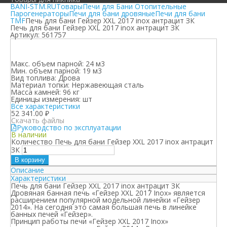
BANI-STM.RU
Товары
Печи для Бани Отопительные
Парогенераторы
Печи для бани дровяные
Печи для бани
TMF
Печь для бани Гейзер XXL 2017 inox антрацит ЗК
Печь для бани Гейзер XXL 2017 inox антрацит ЗК
Артикул:
561757
Макс. объем парной:
24 м3
Мин. объем парной:
19 м3
Вид топлива:
Дрова
Материал топки:
Нержавеющая сталь
Масса камней:
96 кг
Единицы измерения:
шт
Все характеристики
52 341.00
₽
Скачать файлы
Руководство по эксплуатации
В наличии
Количество Печь для бани Гейзер XXL 2017 inox антрацит
ЗК
В корзину
Описание
Характеристики
Печь для бани Гейзер XXL 2017 inox антрацит ЗК
Дровяная банная печь «Гейзер XXL 2017 Inox» является
расширением популярной модельной линейки «Гейзер
2014». На сегодня это самая большая печь в линейке
банных печей «Гейзер».
Принцип работы печи «Гейзер XXL 2017 Inox»