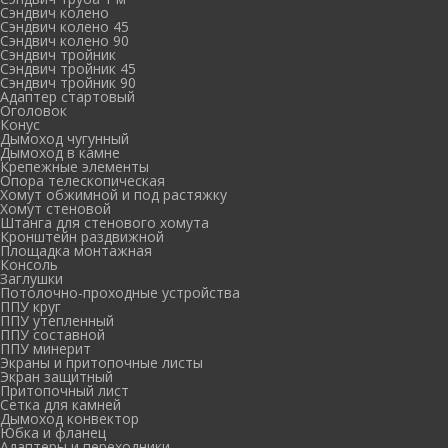
Сэндвич колено
Сэндвич колено 45
Сэндвич колено 90
Сэндвич тройник
Сэндвич тройник 45
Сэндвич тройник 90
Адаптер стартовый
Оголовок
Конус
Дымоход чугунный
Дымоход в камне
Крепежные элементы
Опора телескопическая
Хомут обжимной и под растяжку
Хомут стеновой
Штанга для стенового хомута
Кронштейн раздвижной
Площадка монтажная
Консоль
Заглушки
Потолочно-проходные устройства
ППУ круг
ППУ утепленный
ППУ составной
ППУ минерит
Экраны и притопочные листы
Экран защитный
Притопочный лист
Сетка для камней
Дымоход конвектор
Юбка и фланец
Адаптеры и переходники