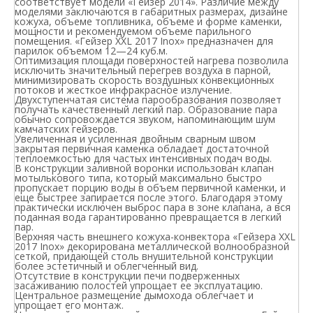
соответствует модели «Гейзер 2014». Различие между
моделями заключаются в габаритных размерах, дизайне
кожуха, объеме топливника, объеме и форме каменки,
мощности и рекомендуемом объеме парильного
помещения. «Гейзер XXL 2017 Inox» предназначен для
парилок объемом 12—24 куб.м.
Оптимизация площади поверхностей нагрева позволила
исключить значительный перегрев воздуха в парной,
минимизировать скорость воздушных конвекционных
потоков и жесткое инфракрасное излучение.
Двухступенчатая система парообразования позволяет
получать качественный легкий пар. Образование пара
обычно сопровождается звуком, напоминающим шум
камчатских гейзеров.
Увеличенная и усиленная двойным сварным швом
закрытая первичная каменка обладает достаточной
теплоемкостью для частых интенсивных подач воды.
В конструкции заливной воронки использован клапан
мотылькового типа, который максимально быстро
пропускает порцию воды в объем первичной каменки, и
еще быстрее запирается после этого. Благодаря этому
практически исключен выброс пара в зоне клапана, а вся
поданная вода гарантированно превращается в легкий
пар.
Верхняя часть внешнего кожуха-конвектора «Гейзера XXL
2017 Inox» декорирована металлической волнообразной
сеткой, придающей столь внушительной конструкции
более эстетичный и облегченный вид.
Отсутствие в конструкции печи подверженных
засаживанию полостей упрощает ее эксплуатацию.
Центральное размещение дымохода облегчает и
упрощает его монтаж.