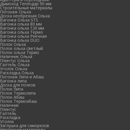
Дымоход Теплодар 90 мм
Cтроительные материалы
Погонаж Ольха
Доска необрезная Ольха
Вагонка Ольха STS
Вагонка ольха 80 мм
Вагонка ольха 120 мм
Вагонка ольха Термо
Вагонка ольха Реечная
Вагонка ольха DUO
Полок Ольха
Полок ольха светлый
Полок ольха Термо
Наличник Ольха
Плинтус Ольха
Галтель Ольха
Уголок Ольха
Раскладка Ольха
Погонаж Липа и Абаш
Вагонка липа
Доска для полков
Полок Липа
Полок Термолипа
Полок Абаш
Полок Термоабаш
Наличник
Плинтус
Галтель
Раскладка
Уголок
Заглушка для саморезов
Негорючие материалы