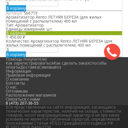
В корзину
Артикул:
566719
Ароматизатор Rento ЛЕТНЯЯ БЕРЕЗА (для жилых
помещений с распылителем) 400 мл
Тип:
Ароматизатор
Единицы измерения:
шт.
В наличии
1 450.00
₽
Количество Ароматизатор Rento ЛЕТНЯЯ БЕРЕЗА (для
жилых помещений с распылителем) 400 мл
В корзину
Помощь покупателю
Как зарегистрироваться
Как сделать заказ
Способы
оплаты
Доставка
Самовывоз
Информация
Правовая информация
О компании
Контакты
О нас
Оптовикам
Расположение магазинов
Связаться с нами
8 (473) 207-36-55
Вся представленная на сайте информация, касающаяся
технических характеристик, наличия на складе, стоимости
товаров, носит информационный характер и ни при каких
условиях не является публичной офертой, определяемой
положениями Статьи 437(2) Гражданского кодекса РФ.
© 2002-2026 BANI-STM