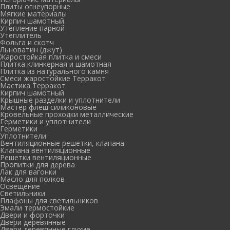
Плиты огнеупорные
Мягкие материалы
Кирпич шамотный
Утепление парной
Утеплитель
Фольга и скотч
Льноватин (джут)
Жаростойкая плитка и смеси
Плитка клинкерная и шамотная
Плитка из натурального камня
Смеси жаростойкие Терракот
Мастика Терракот
Кирпич шамотный
Крышные разделки и уплотнители
Мастер флеш силиконовые
Кровельные проходки металлические
Герметики и уплотнители
Герметики
Уплотнители
Вентиляционные решетки, клапана
Клапана вентиляционные
Решетки вентиляционные
Пропитки для дерева
Лак для вагонки
Масло для полков
Освещение
Светильники
Плафоны для светильников
Эмали термостойкие
Двери и форточки
Двери деревянные
Двери деревянные глухие