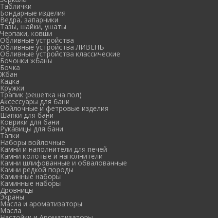
Таблички
Бондарные изделия
Ведра, запарники
Тазы, шайки, ушаты
Черпаки, ковши
Обливные устройства
Обливные устройства ЛИВЕНЬ
Обливные устройства классические
Бочонки жбаны
Бочка
Жбан
Кадка
Кружки
Трапик (решетка на пол)
Аксессуары для бани
Войлочные и фетровые изделия
Шапки для бани
Коврики для бани
Рукавицы для бани
Тапки
Наборы войлочные
Камни и наполнители для печей
Камни колотые и наполнители
Камни шлифованные и обвалованные
Камни редкой породы
Каминные наборы
Каминные наборы
Дровницы
Экраны
Масла и ароматизаторы
Масла
Настойки и Ароматизаторы