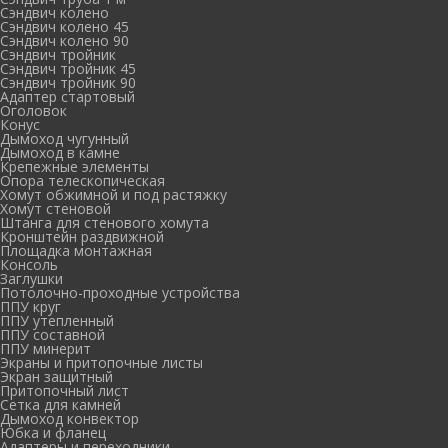
Сэндвич колено
Сэндвич колено 45
Сэндвич колено 90
Сэндвич тройник
Сэндвич тройник 45
Сэндвич тройник 90
Адаптер стартовый
Оголовок
Конус
Дымоход чугунный
Дымоход в камне
Крепежные элементы
Опора телескопическая
Хомут обжимной и под растяжку
Хомут стеновой
Штанга для стенового хомута
Кронштейн раздвижной
Площадка монтажная
Консоль
Заглушки
Потолочно-проходные устройства
ППУ круг
ППУ утепленный
ППУ составной
ППУ минерит
Экраны и притопочные листы
Экран защитный
Притопочный лист
Сетка для камней
Дымоход конвектор
Юбка и фланец
Адаптеры и переходники