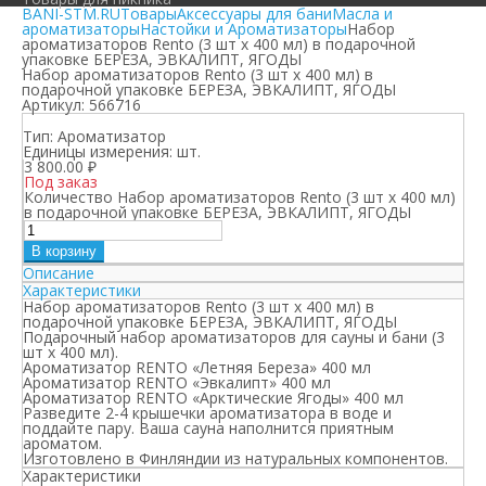
BANI-STM.RU
Товары
Аксессуары для бани
Масла и
ароматизаторы
Настойки и Ароматизаторы
Набор
ароматизаторов Rento (3 шт х 400 мл) в подарочной
упаковке БЕРЕЗА, ЭВКАЛИПТ, ЯГОДЫ
Набор ароматизаторов Rento (3 шт х 400 мл) в
подарочной упаковке БЕРЕЗА, ЭВКАЛИПТ, ЯГОДЫ
Артикул:
566716
Тип:
Ароматизатор
Единицы измерения:
шт.
3 800.00
₽
Под заказ
Количество Набор ароматизаторов Rento (3 шт х 400 мл)
в подарочной упаковке БЕРЕЗА, ЭВКАЛИПТ, ЯГОДЫ
В корзину
Описание
Характеристики
Набор ароматизаторов Rento (3 шт х 400 мл) в
подарочной упаковке БЕРЕЗА, ЭВКАЛИПТ, ЯГОДЫ
Подарочный набор ароматизаторов для сауны и бани (3
шт х 400 мл).
Ароматизатор RENTO «Летняя Береза» 400 мл
Ароматизатор RENTO «Эвкалипт» 400 мл
Ароматизатор RENTO «Арктические Ягоды» 400 мл
Разведите 2-4 крышечки ароматизатора в воде и
поддайте пару. Ваша сауна наполнится приятным
ароматом.
Изготовлено в Финляндии из натуральных компонентов.
Характеристики