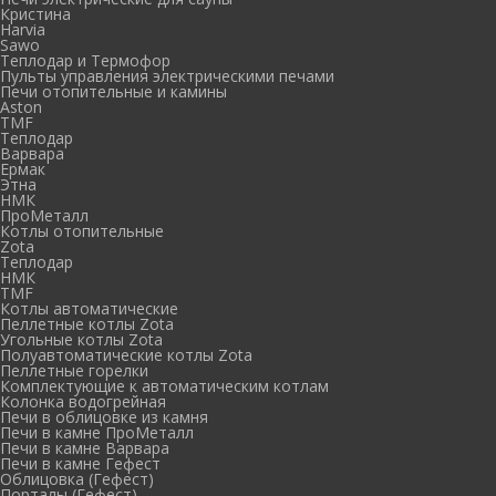
Кристина
Harvia
Sawo
Теплодар и Термофор
Пульты управления электрическими печами
Печи отопительные и камины
Aston
TMF
Теплодар
Варвара
Ермак
Этна
НМК
ПроМеталл
Котлы отопительные
Zota
Теплодар
НМК
TMF
Котлы автоматические
Пеллетные котлы Zota
Угольные котлы Zota
Полуавтоматические котлы Zota
Пеллетные горелки
Комплектующие к автоматическим котлам
Колонка водогрейная
Печи в облицовке из камня
Печи в камне ПроМеталл
Печи в камне Варвара
Печи в камне Гефест
Облицовка (Гефест)
Порталы (Гефест)