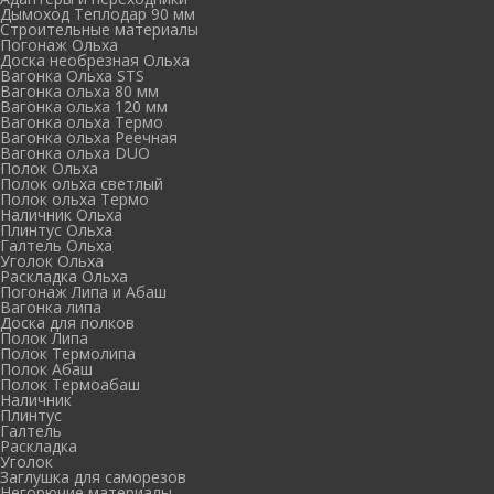
Дымоход Теплодар 90 мм
Cтроительные материалы
Погонаж Ольха
Доска необрезная Ольха
Вагонка Ольха STS
Вагонка ольха 80 мм
Вагонка ольха 120 мм
Вагонка ольха Термо
Вагонка ольха Реечная
Вагонка ольха DUO
Полок Ольха
Полок ольха светлый
Полок ольха Термо
Наличник Ольха
Плинтус Ольха
Галтель Ольха
Уголок Ольха
Раскладка Ольха
Погонаж Липа и Абаш
Вагонка липа
Доска для полков
Полок Липа
Полок Термолипа
Полок Абаш
Полок Термоабаш
Наличник
Плинтус
Галтель
Раскладка
Уголок
Заглушка для саморезов
Негорючие материалы