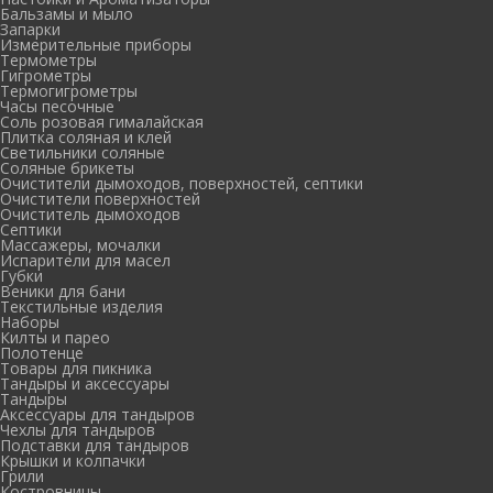
Бальзамы и мыло
Запарки
Измерительные приборы
Термометры
Гигрометры
Термогигрометры
Часы песочные
Соль розовая гималайская
Плитка соляная и клей
Светильники соляные
Соляные брикеты
Очистители дымоходов, поверхностей, септики
Очистители поверхностей
Очиститель дымоходов
Септики
Массажеры, мочалки
Испарители для масел
Губки
Веники для бани
Текстильные изделия
Наборы
Килты и парео
Полотенце
Товары для пикника
Тандыры и аксессуары
Тандыры
Аксессуары для тандыров
Чехлы для тандыров
Подставки для тандыров
Крышки и колпачки
Грили
Костровницы