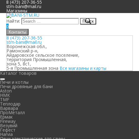
8 (473) 207-36-55
stm-bani@mail.ru
Магазины
Найти:
0
Контакты
8 (473) 207-36-55
stm-bani@mail.ru
Воронежская обл.,
Рамонский р-н,
Айдаровское сельское поселение,
территория Промышленная,
зона 5, 8с1,
5-я Промышленная зона
Все магазины и карты
Каталог товаров
Печи и котлы
Печи дровяные для бани
Aston
НМК
TMF
Теплодар
Варвара
ПроМеталл
Ермак
Fireway
Везувий
Гефест
Harvia
Печи электрические для сауны