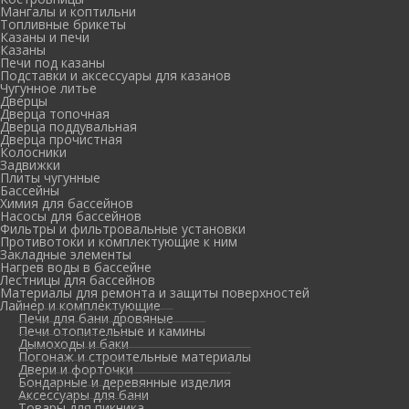
Мангалы и коптильни
Топливные брикеты
Казаны и печи
Казаны
Печи под казаны
Подставки и аксессуары для казанов
Чугунное литье
Дверцы
Дверца топочная
Дверца поддувальная
Дверца прочистная
Колосники
Задвижки
Плиты чугунные
Бассейны
Химия для бассейнов
Насосы для бассейнов
Фильтры и фильтровальные установки
Противотоки и комплектующие к ним
Закладные элементы
Нагрев воды в бассейне
Лестницы для бассейнов
Материалы для ремонта и защиты поверхностей
Лайнер и комплектующие
Печи для бани дровяные
Печи отопительные и камины
Дымоходы и баки
Погонаж и строительные материалы
Двери и форточки
Бондарные и деревянные изделия
Аксессуары для бани
Товары для пикника