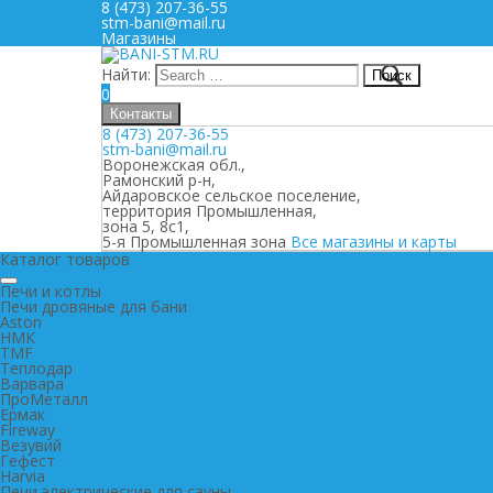
8 (473) 207-36-55
stm-bani@mail.ru
Магазины
Найти:
0
Контакты
8 (473) 207-36-55
stm-bani@mail.ru
Воронежская обл.,
Рамонский р-н,
Айдаровское сельское поселение,
территория Промышленная,
зона 5, 8с1,
5-я Промышленная зона
Все магазины и карты
Каталог товаров
Печи и котлы
Печи дровяные для бани
Aston
НМК
TMF
Теплодар
Варвара
ПроМеталл
Ермак
Fireway
Везувий
Гефест
Harvia
Печи электрические для сауны