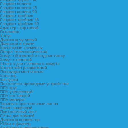
Сэндвич колено
Сэндвич колено 45
Сэндвич колено 90
Сэндвич тройник
Сэндвич тройник 45
Сэндвич тройник 90
Адаптер стартовый
Оголовок
Конус
Дымоход чугунный
Дымоход в камне
Крепежные элементы
Опора телескопическая
Хомут обжимной и под растяжку
Хомут стеновой
Штанга для стенового хомута
Кронштейн раздвижной
Площадка монтажная
Консоль
Заглушки
Потолочно-проходные устройства
ППУ круг
ППУ утепленный
ППУ составной
ППУ минерит
Экраны и притопочные листы
Экран защитный
Притопочный лист
Сетка для камней
Дымоход конвектор
Юбка и фланец
Адаптеры и переходники