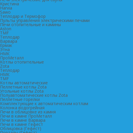
Кристина
Harvia
Sawo
Теплодар и Термофор
Пульты управления электрическими печами
Печи отопительные и камины
Aston
TMF
Теплодар
Варвара
Ермак
Этна
НМК
ПроМеталл
Котлы отопительные
Zota
Теплодар
НМК
TMF
Котлы автоматические
Пеллетные котлы Zota
Угольные котлы Zota
Полуавтоматические котлы Zota
Пеллетные горелки
Комплектующие к автоматическим котлам
Колонка водогрейная
Печи в облицовке из камня
Печи в камне ПроМеталл
Печи в камне Варвара
Печи в камне Гефест
Облицовка (Гефест)
Порталы (Гефест)