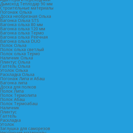
Дымоход Теплодар 90 мм
Cтроительные материалы
Погонаж Ольха
Доска необрезная Ольха
Вагонка Ольха STS
Вагонка ольха 80 мм
Вагонка ольха 120 мм
Вагонка ольха Термо
Вагонка ольха Реечная
Вагонка ольха DUO
Полок Ольха
Полок ольха светлый
Полок ольха Термо
Наличник Ольха
Плинтус Ольха
Галтель Ольха
Уголок Ольха
Раскладка Ольха
Погонаж Липа и Абаш
Вагонка липа
Доска для полков
Полок Липа
Полок Термолипа
Полок Абаш
Полок Термоабаш
Наличник
Плинтус
Галтель
Раскладка
Уголок
Заглушка для саморезов
Негорючие материалы