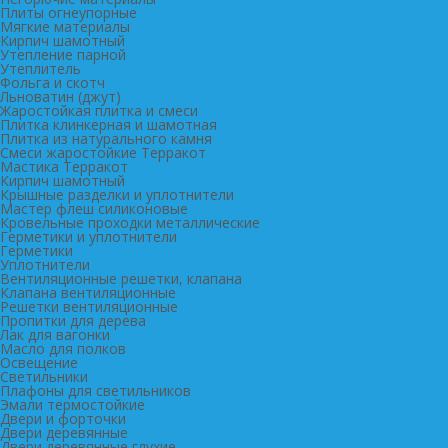
Плиты огнеупорные
Мягкие материалы
Кирпич шамотный
Утепление парной
Утеплитель
Фольга и скотч
Льноватин (джут)
Жаростойкая плитка и смеси
Плитка клинкерная и шамотная
Плитка из натурального камня
Смеси жаростойкие Терракот
Мастика Терракот
Кирпич шамотный
Крышные разделки и уплотнители
Мастер флеш силиконовые
Кровельные проходки металлические
Герметики и уплотнители
Герметики
Уплотнители
Вентиляционные решетки, клапана
Клапана вентиляционные
Решетки вентиляционные
Пропитки для дерева
Лак для вагонки
Масло для полков
Освещение
Светильники
Плафоны для светильников
Эмали термостойкие
Двери и форточки
Двери деревянные
Двери деревянные глухие