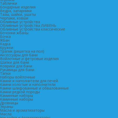
Таблички
Бондарные изделия
Ведра, запарники
Тазы, шайки, ушаты
Черпаки, ковши
Обливные устройства
Обливные устройства ЛИВЕНЬ
Обливные устройства классические
Бочонки жбаны
Бочка
Жбан
Кадка
Кружки
Трапик (решетка на пол)
Аксессуары для бани
Войлочные и фетровые изделия
Шапки для бани
Коврики для бани
Рукавицы для бани
Тапки
Наборы войлочные
Камни и наполнители для печей
Камни колотые и наполнители
Камни шлифованные и обвалованные
Камни редкой породы
Каминные наборы
Каминные наборы
Дровницы
Экраны
Масла и ароматизаторы
Масла
Настойки и Ароматизаторы