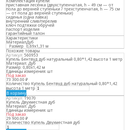
Комплектация купели:
приставная лесенка (двухступенчатая, h – 49 см — от
пола до верхней ступеньки / трехступенчатая, h — 75 см
— от пола до верхней ступеньки)
сиденья (одна лавка)
внутренний слив/перелив
ключ подтяжки обручей
паспорт изделия
гарантийный талон
Характеристики
Материал
Дуб
Размер
0,69х1,31 м
Похожие товары
Артикул:
560953
Купель Бентвуд дуб натуральный 0,80*1,42 высота 1 метр
Материал:
Дуб
Размер:
0,80х1,42 м
Единицы измерения:
шт
Под заказ
73 300.00
₽
Количество Купель Бентвуд дуб натуральный 0,80*1,42
высота 1 метр
В корзину
Артикул:
19070
Купель Двухместная дуб
Материал:
Дуб
Единицы измерения:
шт
Под заказ
29 900.00
₽
Количество Купель Двухместная дуб