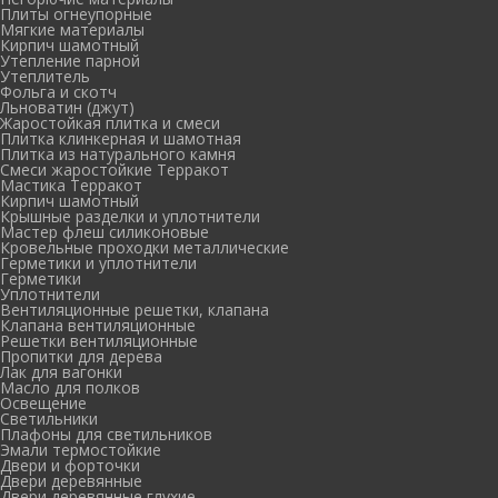
Плиты огнеупорные
Мягкие материалы
Кирпич шамотный
Утепление парной
Утеплитель
Фольга и скотч
Льноватин (джут)
Жаростойкая плитка и смеси
Плитка клинкерная и шамотная
Плитка из натурального камня
Смеси жаростойкие Терракот
Мастика Терракот
Кирпич шамотный
Крышные разделки и уплотнители
Мастер флеш силиконовые
Кровельные проходки металлические
Герметики и уплотнители
Герметики
Уплотнители
Вентиляционные решетки, клапана
Клапана вентиляционные
Решетки вентиляционные
Пропитки для дерева
Лак для вагонки
Масло для полков
Освещение
Светильники
Плафоны для светильников
Эмали термостойкие
Двери и форточки
Двери деревянные
Двери деревянные глухие