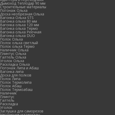
Дымоход Теплодар 90 мм
Cтроительные материалы
Погонаж Ольха
Доска необрезная Ольха
Вагонка Ольха STS
Вагонка ольха 80 мм
Вагонка ольха 120 мм
Вагонка ольха Термо
Вагонка ольха Реечная
Вагонка ольха DUO
Полок Ольха
Полок ольха светлый
Полок ольха Термо
Наличник Ольха
Плинтус Ольха
Галтель Ольха
Уголок Ольха
Раскладка Ольха
Погонаж Липа и Абаш
Вагонка липа
Доска для полков
Полок Липа
Полок Термолипа
Полок Абаш
Полок Термоабаш
Наличник
Плинтус
Галтель
Раскладка
Уголок
Заглушка для саморезов
Негорючие материалы