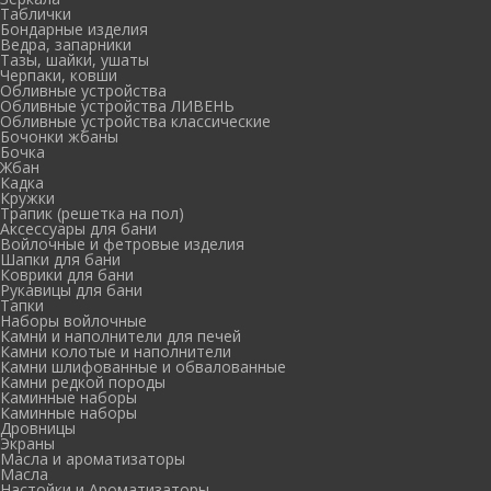
Таблички
Бондарные изделия
Ведра, запарники
Тазы, шайки, ушаты
Черпаки, ковши
Обливные устройства
Обливные устройства ЛИВЕНЬ
Обливные устройства классические
Бочонки жбаны
Бочка
Жбан
Кадка
Кружки
Трапик (решетка на пол)
Аксессуары для бани
Войлочные и фетровые изделия
Шапки для бани
Коврики для бани
Рукавицы для бани
Тапки
Наборы войлочные
Камни и наполнители для печей
Камни колотые и наполнители
Камни шлифованные и обвалованные
Камни редкой породы
Каминные наборы
Каминные наборы
Дровницы
Экраны
Масла и ароматизаторы
Масла
Настойки и Ароматизаторы