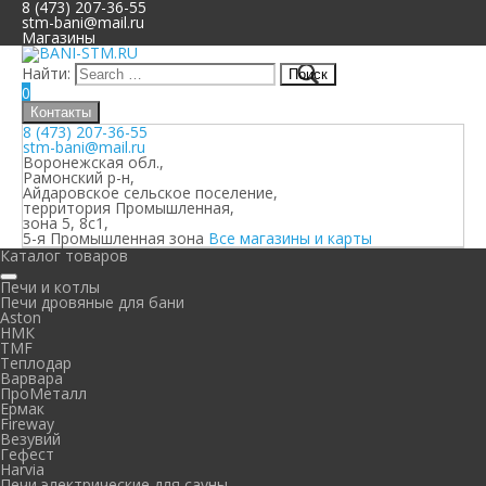
8 (473) 207-36-55
stm-bani@mail.ru
Магазины
Найти:
0
Контакты
8 (473) 207-36-55
stm-bani@mail.ru
Воронежская обл.,
Рамонский р-н,
Айдаровское сельское поселение,
территория Промышленная,
зона 5, 8с1,
5-я Промышленная зона
Все магазины и карты
Каталог товаров
Печи и котлы
Печи дровяные для бани
Aston
НМК
TMF
Теплодар
Варвара
ПроМеталл
Ермак
Fireway
Везувий
Гефест
Harvia
Печи электрические для сауны