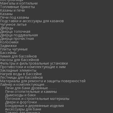
Мангалы и коптильни
Топливные брикеты
Казаны и печи
Казаны
Печи под казаны
Подставки и аксессуары для казанов
Чугунное литье
Дверцы
Дверца топочная
Дверца поддувальная
Дверца прочистная
Колосники
Задвижки
Плиты чугунные
Бассейны
Химия для бассейнов
Насосы для бассейнов
Фильтры и фильтровальные установки
Противотоки и комплектующие к ним
Закладные элементы
Нагрев воды в бассейне
Лестницы для бассейнов
Материалы для ремонта и защиты поверхностей
Лайнер и комплектующие
Печи для бани дровяные
Печи отопительные и камины
Дымоходы и баки
Погонаж и строительные материалы
Двери и форточки
Бондарные и деревянные изделия
Аксессуары для бани
Товары для пикника