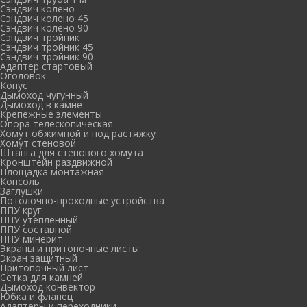
Сэндвич колено
Сэндвич колено 45
Сэндвич колено 90
Сэндвич тройник
Сэндвич тройник 45
Сэндвич тройник 90
Адаптер стартовый
Оголовок
Конус
Дымоход чугунный
Дымоход в камне
Крепежные элементы
Опора телескопическая
Хомут обжимной и под растяжку
Хомут стеновой
Штанга для стенового хомута
Кронштейн раздвижной
Площадка монтажная
Консоль
Заглушки
Потолочно-проходные устройства
ППУ круг
ППУ утепленный
ППУ составной
ППУ минерит
Экраны и притопочные листы
Экран защитный
Притопочный лист
Сетка для камней
Дымоход конвектор
Юбка и фланец
Адаптеры и переходники