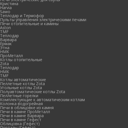
Кристина
Harvia
Sawo
Теплодар и Термофор
Пульты управления электрическими печами
Печи отопительные и камины
Aston
TMF
Теплодар
Варвара
Ермак
Этна
НМК
ПроМеталл
Котлы отопительные
Zota
Теплодар
НМК
TMF
Котлы автоматические
Пеллетные котлы Zota
Угольные котлы Zota
Полуавтоматические котлы Zota
Пеллетные горелки
Комплектующие к автоматическим котлам
Колонка водогрейная
Печи в облицовке из камня
Печи в камне ПроМеталл
Печи в камне Варвара
Печи в камне Гефест
Облицовка (Гефест)
Порталы (Гефест)