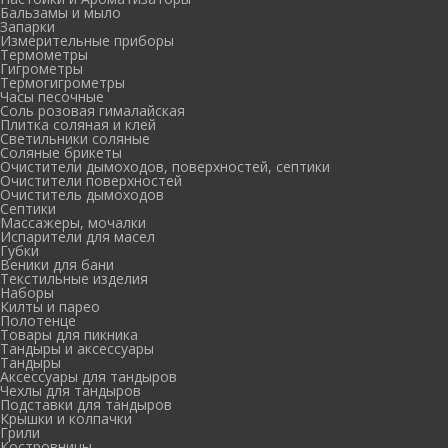
Бальзамы и мыло
Запарки
Измерительные приборы
Термометры
Гигрометры
Термогигрометры
Часы песочные
Соль розовая гималайская
Плитка соляная и клей
Светильники соляные
Соляные брикеты
Очистители дымоходов, поверхностей, септики
Очистители поверхностей
Очиститель дымоходов
Септики
Массажеры, мочалки
Испарители для масел
Губки
Веники для бани
Текстильные изделия
Наборы
Килты и парео
Полотенце
Товары для пикника
Тандыры и аксессуары
Тандыры
Аксессуары для тандыров
Чехлы для тандыров
Подставки для тандыров
Крышки и колпачки
Грили
Костровницы