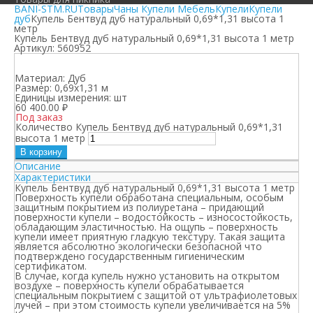
BANI-STM.RU
Товары
Чаны Купели Мебель
Купели
Купели
дуб
Купель Бентвуд дуб натуральный 0,69*1,31 высота 1
метр
Купель Бентвуд дуб натуральный 0,69*1,31 высота 1 метр
Артикул:
560952
Материал:
Дуб
Размер:
0,69х1,31 м
Единицы измерения:
шт
60 400.00
₽
Под заказ
Количество Купель Бентвуд дуб натуральный 0,69*1,31
высота 1 метр
В корзину
Описание
Характеристики
Купель Бентвуд дуб натуральный 0,69*1,31 высота 1 метр
Поверхность купели обработана специальным, особым
защитным покрытием из полиуретана – придающий
поверхности купели – водостойкость – износостойкость,
обладающим эластичностью. На ощупь – поверхность
купели имеет приятную гладкую текстуру. Такая защита
является абсолютно экологически безопасной что
подтверждено государственным гигиеническим
сертификатом.
В случае, когда купель нужно установить на открытом
воздухе – поверхность купели обрабатывается
специальным покрытием с защитой от ультрафиолетовых
лучей – при этом стоимость купели увеличивается на 5%