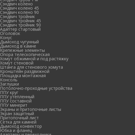
Сэндвич колено
Сэндвич колено 45
Сэндвич колено 90
Сэндвич тройник
Сэндвич тройник 45
Сэндвич тройник 90
Адаптер стартовый
Оголовок
Конус
Дымоход чугунный
Дымоход в камне
Крепежные элементы
Опора телескопическая
Хомут обжимной и под растяжку
Хомут стеновой
Штанга для стенового хомута
Кронштейн раздвижной
Площадка монтажная
Консоль
Заглушки
Потолочно-проходные устройства
ППУ круг
ППУ утепленный
ППУ составной
ППУ минерит
Экраны и притопочные листы
Экран защитный
Притопочный лист
Сетка для камней
Дымоход конвектор
Юбка и фланец
Адаптеры и переходники