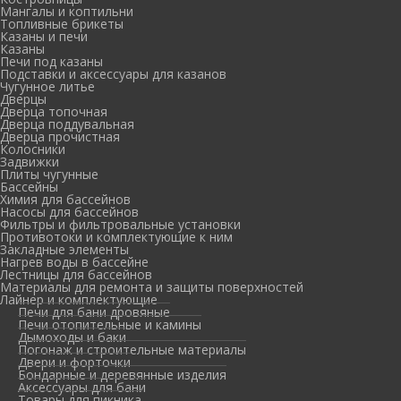
Мангалы и коптильни
Топливные брикеты
Казаны и печи
Казаны
Печи под казаны
Подставки и аксессуары для казанов
Чугунное литье
Дверцы
Дверца топочная
Дверца поддувальная
Дверца прочистная
Колосники
Задвижки
Плиты чугунные
Бассейны
Химия для бассейнов
Насосы для бассейнов
Фильтры и фильтровальные установки
Противотоки и комплектующие к ним
Закладные элементы
Нагрев воды в бассейне
Лестницы для бассейнов
Материалы для ремонта и защиты поверхностей
Лайнер и комплектующие
Печи для бани дровяные
Печи отопительные и камины
Дымоходы и баки
Погонаж и строительные материалы
Двери и форточки
Бондарные и деревянные изделия
Аксессуары для бани
Товары для пикника