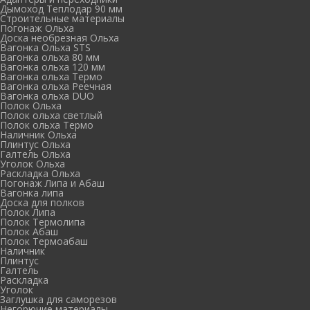
Дымоход Теплодар 90 мм
Cтроительные материалы
Погонаж Ольха
Доска необрезная Ольха
Вагонка Ольха STS
Вагонка ольха 80 мм
Вагонка ольха 120 мм
Вагонка ольха Термо
Вагонка ольха Реечная
Вагонка ольха DUO
Полок Ольха
Полок ольха светлый
Полок ольха Термо
Наличник Ольха
Плинтус Ольха
Галтель Ольха
Уголок Ольха
Раскладка Ольха
Погонаж Липа и Абаш
Вагонка липа
Доска для полков
Полок Липа
Полок Термолипа
Полок Абаш
Полок Термоабаш
Наличник
Плинтус
Галтель
Раскладка
Уголок
Заглушка для саморезов
Негорючие материалы