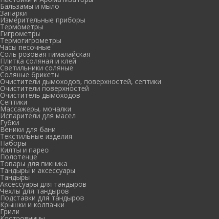
Бальзамы и мыло
Запарки
Измерительные приборы
Термометры
Гигрометры
Термогигрометры
Часы песочные
Соль розовая гималайская
Плитка соляная и клей
Светильники соляные
Соляные брикеты
Очистители дымоходов, поверхностей, септики
Очистители поверхностей
Очиститель дымоходов
Септики
Массажеры, мочалки
Испарители для масел
Губки
Веники для бани
Текстильные изделия
Наборы
Килты и парео
Полотенце
Товары для пикника
Тандыры и аксессуары
Тандыры
Аксессуары для тандыров
Чехлы для тандыров
Подставки для тандыров
Крышки и колпачки
Грили
Костровницы