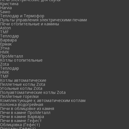
Кристина
Harvia
Sawo
Теплодар и Термофор
Пульты управления электрическими печами
Печи отопительные и камины
Aston
TMF
Теплодар
Варвара
Ермак
Этна
НМК
ПроМеталл
Котлы отопительные
Zota
Теплодар
НМК
TMF
Котлы автоматические
Пеллетные котлы Zota
Угольные котлы Zota
Полуавтоматические котлы Zota
Пеллетные горелки
Комплектующие к автоматическим котлам
Колонка водогрейная
Печи в облицовке из камня
Печи в камне ПроМеталл
Печи в камне Варвара
Печи в камне Гефест
Облицовка (Гефест)
Порталы (Гефест)