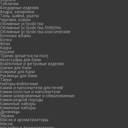
Таблички
Бондарные изделия
Ведра, запарники
Тазы, шайки, ушаты
Черпаки, ковши
Обливные устройства
Обливные устройства ЛИВЕНЬ
Обливные устройства классические
Бочонки жбаны
Бочка
Жбан
Кадка
Кружки
Трапик (решетка на пол)
Аксессуары для бани
Войлочные и фетровые изделия
Шапки для бани
Коврики для бани
Рукавицы для бани
Тапки
Наборы войлочные
Камни и наполнители для печей
Камни колотые и наполнители
Камни шлифованные и обвалованные
Камни редкой породы
Каминные наборы
Каминные наборы
Дровницы
Экраны
Масла и ароматизаторы
Масла
Настойки и Ароматизаторы