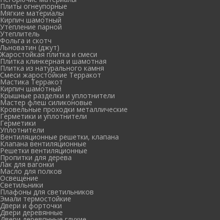
Плиты огнеупорные
Мягкие материалы
Кирпич шамотный
Утепление парной
Утеплитель
Фольга и скотч
Льноватин (джут)
Жаростойкая плитка и смеси
Плитка клинкерная и шамотная
Плитка из натурального камня
Смеси жаростойкие Терракот
Мастика Терракот
Кирпич шамотный
Крышные разделки и уплотнители
Мастер флеш силиконовые
Кровельные проходки металлические
Герметики и уплотнители
Герметики
Уплотнители
Вентиляционные решетки, клапана
Клапана вентиляционные
Решетки вентиляционные
Пропитки для дерева
Лак для вагонки
Масло для полков
Освещение
Светильники
Плафоны для светильников
Эмали термостойкие
Двери и форточки
Двери деревянные
Двери деревянные глухие