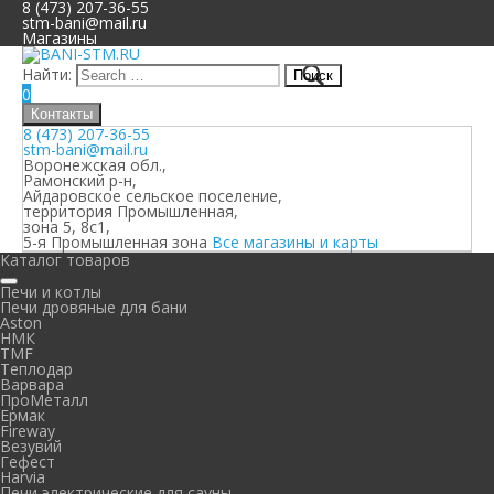
8 (473) 207-36-55
stm-bani@mail.ru
Магазины
Найти:
0
Контакты
8 (473) 207-36-55
stm-bani@mail.ru
Воронежская обл.,
Рамонский р-н,
Айдаровское сельское поселение,
территория Промышленная,
зона 5, 8с1,
5-я Промышленная зона
Все магазины и карты
Каталог товаров
Печи и котлы
Печи дровяные для бани
Aston
НМК
TMF
Теплодар
Варвара
ПроМеталл
Ермак
Fireway
Везувий
Гефест
Harvia
Печи электрические для сауны