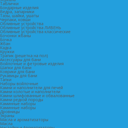
Таблички
Бондарные изделия
Ведра, запарники
Тазы, шайки, ушаты
Черпаки, ковши
Обливные устройства
Обливные устройства ЛИВЕНЬ
Обливные устройства классические
Бочонки жбаны
Бочка
Жбан
Кадка
Кружки
Трапик (решетка на пол)
Аксессуары для бани
Войлочные и фетровые изделия
Шапки для бани
Коврики для бани
Рукавицы для бани
Тапки
Наборы войлочные
Камни и наполнители для печей
Камни колотые и наполнители
Камни шлифованные и обвалованные
Камни редкой породы
Каминные наборы
Каминные наборы
Дровницы
Экраны
Масла и ароматизаторы
Масла
Настойки и Ароматизаторы