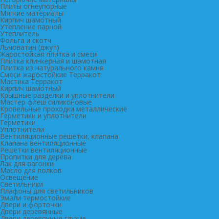
Плиты огнеупорные
Мягкие материалы
Кирпич шамотный
Утепление парной
Утеплитель
Фольга и скотч
Льноватин (джут)
Жаростойкая плитка и смеси
Плитка клинкерная и шамотная
Плитка из натурального камня
Смеси жаростойкие Терракот
Мастика Терракот
Кирпич шамотный
Крышные разделки и уплотнители
Мастер флеш силиконовые
Кровельные проходки металлические
Герметики и уплотнители
Герметики
Уплотнители
Вентиляционные решетки, клапана
Клапана вентиляционные
Решетки вентиляционные
Пропитки для дерева
Лак для вагонки
Масло для полков
Освещение
Светильники
Плафоны для светильников
Эмали термостойкие
Двери и форточки
Двери деревянные
Двери деревянные глухие