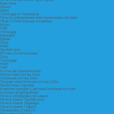
Кристина
Harvia
Sawo
Теплодар и Термофор
Пульты управления электрическими печами
Печи отопительные и камины
Aston
TMF
Теплодар
Варвара
Ермак
Этна
НМК
ПроМеталл
Котлы отопительные
Zota
Теплодар
НМК
TMF
Котлы автоматические
Пеллетные котлы Zota
Угольные котлы Zota
Полуавтоматические котлы Zota
Пеллетные горелки
Комплектующие к автоматическим котлам
Колонка водогрейная
Печи в облицовке из камня
Печи в камне ПроМеталл
Печи в камне Варвара
Печи в камне Гефест
Облицовка (Гефест)
Порталы (Гефест)