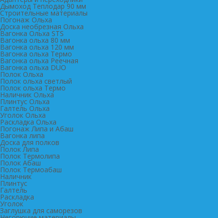
Дымоход Теплодар 90 мм
Cтроительные материалы
Погонаж Ольха
Доска необрезная Ольха
Вагонка Ольха STS
Вагонка ольха 80 мм
Вагонка ольха 120 мм
Вагонка ольха Термо
Вагонка ольха Реечная
Вагонка ольха DUO
Полок Ольха
Полок ольха светлый
Полок ольха Термо
Наличник Ольха
Плинтус Ольха
Галтель Ольха
Уголок Ольха
Раскладка Ольха
Погонаж Липа и Абаш
Вагонка липа
Доска для полков
Полок Липа
Полок Термолипа
Полок Абаш
Полок Термоабаш
Наличник
Плинтус
Галтель
Раскладка
Уголок
Заглушка для саморезов
Негорючие материалы