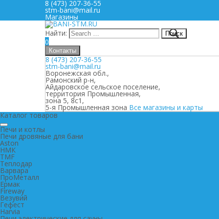
8 (473) 207-36-55
stm-bani@mail.ru
Магазины
Найти:
0
Контакты
8 (473) 207-36-55
stm-bani@mail.ru
Воронежская обл.,
Рамонский р-н,
Айдаровское сельское поселение,
территория Промышленная,
зона 5, 8с1,
5-я Промышленная зона
Все магазины и карты
Каталог товаров
Печи и котлы
Печи дровяные для бани
Aston
НМК
TMF
Теплодар
Варвара
ПроМеталл
Ермак
Fireway
Везувий
Гефест
Harvia
Печи электрические для сауны