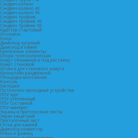
Сэндвич колено
Сэндвич колено 45
Сэндвич колено 90
Сэндвич тройник
Сэндвич тройник 45
Сэндвич тройник 90
Адаптер стартовый
Оголовок
Конус
Дымоход чугунный
Дымоход в камне
Крепежные элементы
Опора телескопическая
Хомут обжимной и под растяжку
Хомут стеновой
Штанга для стенового хомута
Кронштейн раздвижной
Площадка монтажная
Консоль
Заглушки
Потолочно-проходные устройства
ППУ круг
ППУ утепленный
ППУ составной
ППУ минерит
Экраны и притопочные листы
Экран защитный
Притопочный лист
Сетка для камней
Дымоход конвектор
Юбка и фланец
Адаптеры и переходники