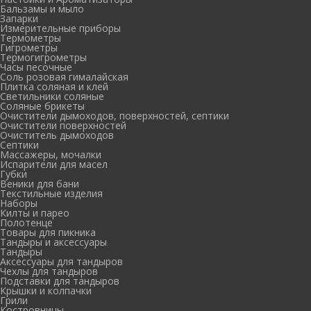
Бальзамы и мыло
Запарки
Измерительные приборы
Термометры
Гигрометры
Термогигрометры
Часы песочные
Соль розовая гималайская
Плитка соляная и клей
Светильники соляные
Соляные брикеты
Очистители дымоходов, поверхностей, септики
Очистители поверхностей
Очиститель дымоходов
Септики
Массажеры, мочалки
Испарители для масел
Губки
Веники для бани
Текстильные изделия
Наборы
Килты и парео
Полотенце
Товары для пикника
Тандыры и аксессуары
Тандыры
Аксессуары для тандыров
Чехлы для тандыров
Подставки для тандыров
Крышки и колпачки
Грили
Костровницы