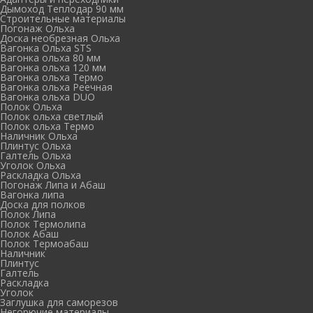
Дымоход Теплодар 90 мм
Cтроительные материалы
Погонаж Ольха
Доска необрезная Ольха
Вагонка Ольха STS
Вагонка ольха 80 мм
Вагонка ольха 120 мм
Вагонка ольха Термо
Вагонка ольха Реечная
Вагонка ольха DUO
Полок Ольха
Полок ольха светлый
Полок ольха Термо
Наличник Ольха
Плинтус Ольха
Галтель Ольха
Уголок Ольха
Раскладка Ольха
Погонаж Липа и Абаш
Вагонка липа
Доска для полков
Полок Липа
Полок Термолипа
Полок Абаш
Полок Термоабаш
Наличник
Плинтус
Галтель
Раскладка
Уголок
Заглушка для саморезов
Негорючие материалы