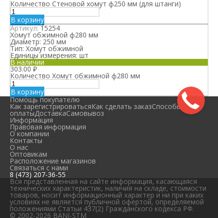
Количество Стеновой хомут ф250 мм (для штанги)
В корзину
Артикул:
15254
Хомут обжимной ф280 мм
Диаметр:
250 мм
Тип:
Хомут обжимной
Единицы измерения:
шт
В наличии
303.00
₽
Количество Хомут обжимной ф280 мм
В корзину
Помощь покупателю
Как зарегистрироваться
Как сделать заказ
Способы
оплаты
Доставка
Самовывоз
Информация
Правовая информация
О компании
Контакты
О нас
Оптовикам
Расположение магазинов
Связаться с нами
8 (473) 207-36-55
Вся представленная на сайте информация, касающаяся
технических характеристик, наличия на складе, стоимости
товаров, носит информационный характер и ни при каких
условиях не является публичной офертой, определяемой
положениями Статьи 437(2) Гражданского кодекса РФ.
© 2002-2026 BANI-STM