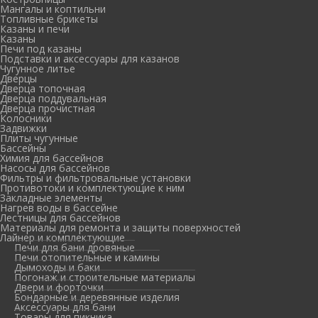
Мангалы и коптильни
Топливные брикеты
Казаны и печи
Казаны
Печи под казаны
Подставки и аксессуары для казанов
Чугунное литье
Дверцы
Дверца топочная
Дверца поддувальная
Дверца прочистная
Колосники
Задвижки
Плиты чугунные
Бассейны
Химия для бассейнов
Насосы для бассейнов
Фильтры и фильтровальные установки
Противотоки и комплектующие к ним
Закладные элементы
Нагрев воды в бассейне
Лестницы для бассейнов
Материалы для ремонта и защиты поверхностей
Лайнер и комплектующие
Печи для бани дровяные
Печи отопительные и камины
Дымоходы и баки
Погонаж и строительные материалы
Двери и форточки
Бондарные и деревянные изделия
Аксессуары для бани
Товары для пикника