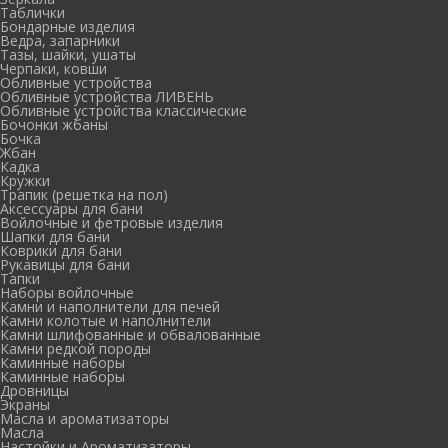
Таблички
Бондарные изделия
Ведра, запарники
Тазы, шайки, ушаты
Черпаки, ковши
Обливные устройства
Обливные устройства ЛИВЕНЬ
Обливные устройства классические
Бочонки жбаны
Бочка
Жбан
Кадка
Кружки
Трапик (решетка на пол)
Аксессуары для бани
Войлочные и фетровые изделия
Шапки для бани
Коврики для бани
Рукавицы для бани
Тапки
Наборы войлочные
Камни и наполнители для печей
Камни колотые и наполнители
Камни шлифованные и обвалованные
Камни редкой породы
Каминные наборы
Каминные наборы
Дровницы
Экраны
Масла и ароматизаторы
Масла
Настойки и Ароматизаторы