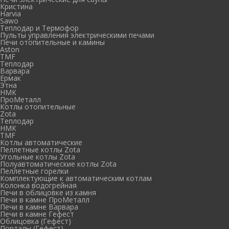
Кристина
Harvia
Sawo
Теплодар и Термофор
Пульты управления электрическими печами
Печи отопительные и камины
Aston
TMF
Теплодар
Варвара
Ермак
Этна
НМК
ПроМеталл
Котлы отопительные
Zota
Теплодар
НМК
TMF
Котлы автоматические
Пеллетные котлы Zota
Угольные котлы Zota
Полуавтоматические котлы Zota
Пеллетные горелки
Комплектующие к автоматическим котлам
Колонка водогрейная
Печи в облицовке из камня
Печи в камне ПроМеталл
Печи в камне Варвара
Печи в камне Гефест
Облицовка (Гефест)
Порталы (Гефест)