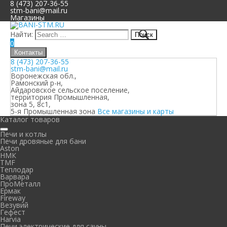
8 (473) 207-36-55
stm-bani@mail.ru
Магазины
Найти:
0
Контакты
8 (473) 207-36-55
stm-bani@mail.ru
Воронежская обл.,
Рамонский р-н,
Айдаровское сельское поселение,
территория Промышленная,
зона 5, 8с1,
5-я Промышленная зона
Все магазины и карты
Каталог товаров
Печи и котлы
Печи дровяные для бани
Aston
НМК
TMF
Теплодар
Варвара
ПроМеталл
Ермак
Fireway
Везувий
Гефест
Harvia
Печи электрические для сауны