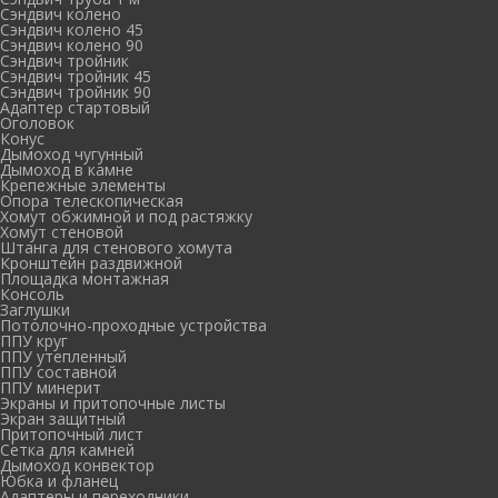
Сэндвич колено
Сэндвич колено 45
Сэндвич колено 90
Сэндвич тройник
Сэндвич тройник 45
Сэндвич тройник 90
Адаптер стартовый
Оголовок
Конус
Дымоход чугунный
Дымоход в камне
Крепежные элементы
Опора телескопическая
Хомут обжимной и под растяжку
Хомут стеновой
Штанга для стенового хомута
Кронштейн раздвижной
Площадка монтажная
Консоль
Заглушки
Потолочно-проходные устройства
ППУ круг
ППУ утепленный
ППУ составной
ППУ минерит
Экраны и притопочные листы
Экран защитный
Притопочный лист
Сетка для камней
Дымоход конвектор
Юбка и фланец
Адаптеры и переходники