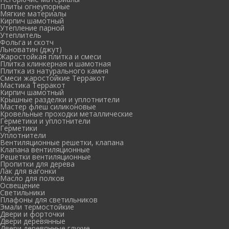
Плиты огнеупорные
Мягкие материалы
Кирпич шамотный
Утепление парной
Утеплитель
Фольга и скотч
Льноватин (джут)
Жаростойкая плитка и смеси
Плитка клинкерная и шамотная
Плитка из натурального камня
Смеси жаростойкие Терракот
Мастика Терракот
Кирпич шамотный
Крышные разделки и уплотнители
Мастер флеш силиконовые
Кровельные проходки металлические
Герметики и уплотнители
Герметики
Уплотнители
Вентиляционные решетки, клапана
Клапана вентиляционные
Решетки вентиляционные
Пропитки для дерева
Лак для вагонки
Масло для полков
Освещение
Светильники
Плафоны для светильников
Эмали термостойкие
Двери и форточки
Двери деревянные
Двери деревянные глухие