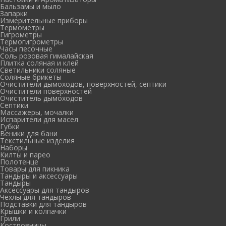
Бальзамы и мыло
Запарки
Измерительные приборы
Термометры
Гигрометры
Термогигрометры
Часы песочные
Соль розовая гималайская
Плитка соляная и клей
Светильники соляные
Соляные брикеты
Очистители дымоходов, поверхностей, септики
Очистители поверхностей
Очиститель дымоходов
Септики
Массажеры, мочалки
Испарители для масел
Губки
Веники для бани
Текстильные изделия
Наборы
Килты и парео
Полотенце
Товары для пикника
Тандыры и аксессуары
Тандыры
Аксессуары для тандыров
Чехлы для тандыров
Подставки для тандыров
Крышки и колпачки
Грили
Костровницы