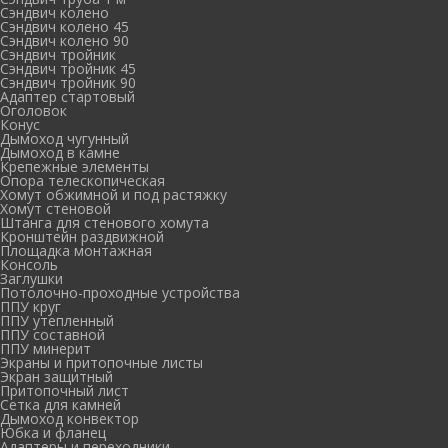
Сэндвич колено
Сэндвич колено 45
Сэндвич колено 90
Сэндвич тройник
Сэндвич тройник 45
Сэндвич тройник 90
Адаптер стартовый
Оголовок
Конус
Дымоход чугунный
Дымоход в камне
Крепежные элементы
Опора телескопическая
Хомут обжимной и под растяжку
Хомут стеновой
Штанга для стенового хомута
Кронштейн раздвижной
Площадка монтажная
Консоль
Заглушки
Потолочно-проходные устройства
ППУ круг
ППУ утепленный
ППУ составной
ППУ минерит
Экраны и притопочные листы
Экран защитный
Притопочный лист
Сетка для камней
Дымоход конвектор
Юбка и фланец
Адаптеры и переходники