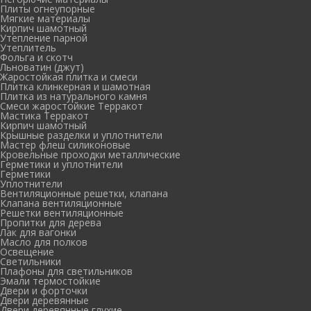
Плиты огнеупорные
Мягкие материалы
Кирпич шамотный
Утепление парной
Утеплитель
Фольга и скотч
Льноватин (джут)
Жаростойкая плитка и смеси
Плитка клинкерная и шамотная
Плитка из натурального камня
Смеси жаростойкие Терракот
Мастика Терракот
Кирпич шамотный
Крышные разделки и уплотнители
Мастер флеш силиконовые
Кровельные проходки металлические
Герметики и уплотнители
Герметики
Уплотнители
Вентиляционные решетки, клапана
Клапана вентиляционные
Решетки вентиляционные
Пропитки для дерева
Лак для вагонки
Масло для полков
Освещение
Светильники
Плафоны для светильников
Эмали термостойкие
Двери и форточки
Двери деревянные
Двери деревянные глухие