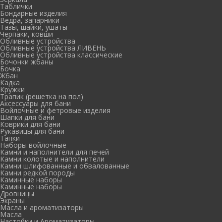
Таблички
Бондарные изделия
Ведра, запарники
Тазы, шайки, ушаты
Черпаки, ковши
Обливные устройства
Обливные устройства ЛИВЕНЬ
Обливные устройства классические
Бочонки жбаны
Бочка
Жбан
Кадка
Кружки
Трапик (решетка на пол)
Аксессуары для бани
Войлочные и фетровые изделия
Шапки для бани
Коврики для бани
Рукавицы для бани
Тапки
Наборы войлочные
Камни и наполнители для печей
Камни колотые и наполнители
Камни шлифованные и обвалованные
Камни редкой породы
Каминные наборы
Каминные наборы
Дровницы
Экраны
Масла и ароматизаторы
Масла
Настойки и Ароматизаторы