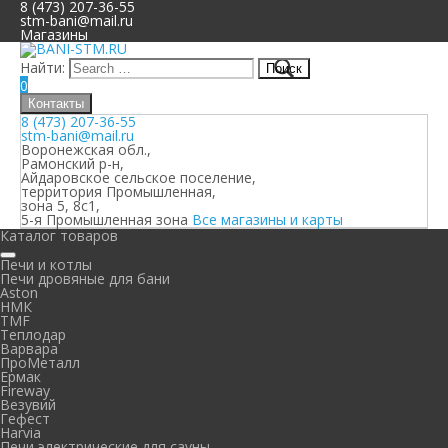
8 (473) 207-36-55
stm-bani@mail.ru
Магазины
Найти:
0
Контакты
8 (473) 207-36-55
stm-bani@mail.ru
Воронежская обл.,
Рамонский р-н,
Айдаровское сельское поселение,
территория Промышленная,
зона 5, 8с1,
5-я Промышленная зона
Все магазины и карты
Каталог товаров
Печи и котлы
Печи дровяные для бани
Aston
НМК
TMF
Теплодар
Варвара
ПроМеталл
Ермак
Fireway
Везувий
Гефест
Harvia
Печи электрические для сауны