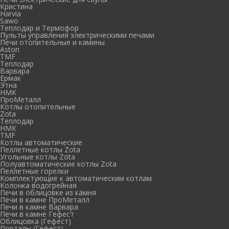
Кристина
Harvia
Sawo
Теплодар и Термофор
Пульты управления электрическими печами
Печи отопительные и камины
Aston
TMF
Теплодар
Варвара
Ермак
Этна
НМК
ПроМеталл
Котлы отопительные
Zota
Теплодар
НМК
TMF
Котлы автоматические
Пеллетные котлы Zota
Угольные котлы Zota
Полуавтоматические котлы Zota
Пеллетные горелки
Комплектующие к автоматическим котлам
Колонка водогрейная
Печи в облицовке из камня
Печи в камне ПроМеталл
Печи в камне Варвара
Печи в камне Гефест
Облицовка (Гефест)
Порталы (Гефест)