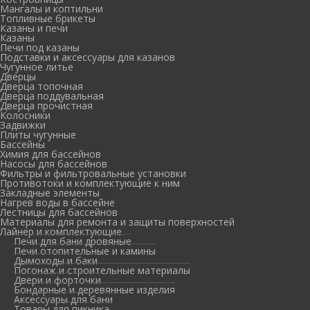
Мангалы и коптильни
Топливные брикеты
Казаны и печи
Казаны
Печи под казаны
Подставки и аксессуары для казанов
Чугунное литье
Дверцы
Дверца топочная
Дверца поддувальная
Дверца прочистная
Колосники
Задвижки
Плиты чугунные
Бассейны
Химия для бассейнов
Насосы для бассейнов
Фильтры и фильтровальные установки
Противотоки и комплектующие к ним
Закладные элементы
Нагрев воды в бассейне
Лестницы для бассейнов
Материалы для ремонта и защиты поверхностей
Лайнер и комплектующие
Печи для бани дровяные
Печи отопительные и камины
Дымоходы и баки
Погонаж и строительные материалы
Двери и форточки
Бондарные и деревянные изделия
Аксессуары для бани
Товары для пикника