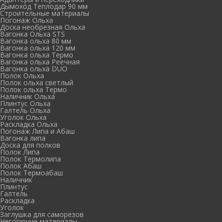
Дымоход Теплодар 90 мм
Cтроительные материалы
Погонаж Ольха
Доска необрезная Ольха
Вагонка Ольха STS
Вагонка ольха 80 мм
Вагонка ольха 120 мм
Вагонка ольха Термо
Вагонка ольха Реечная
Вагонка ольха DUO
Полок Ольха
Полок ольха светлый
Полок ольха Термо
Наличник Ольха
Плинтус Ольха
Галтель Ольха
Уголок Ольха
Раскладка Ольха
Погонаж Липа и Абаш
Вагонка липа
Доска для полков
Полок Липа
Полок Термолипа
Полок Абаш
Полок Термоабаш
Наличник
Плинтус
Галтель
Раскладка
Уголок
Заглушка для саморезов
Негорючие материалы