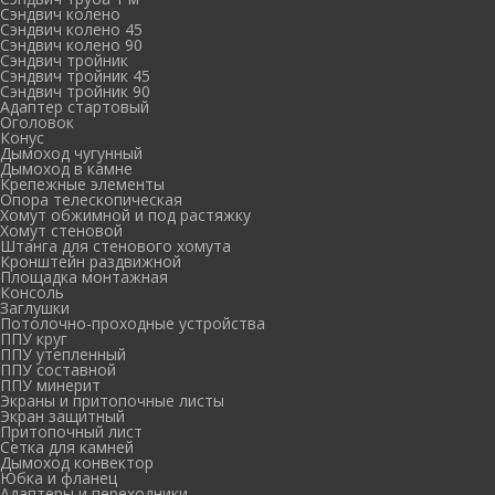
Сэндвич колено
Сэндвич колено 45
Сэндвич колено 90
Сэндвич тройник
Сэндвич тройник 45
Сэндвич тройник 90
Адаптер стартовый
Оголовок
Конус
Дымоход чугунный
Дымоход в камне
Крепежные элементы
Опора телескопическая
Хомут обжимной и под растяжку
Хомут стеновой
Штанга для стенового хомута
Кронштейн раздвижной
Площадка монтажная
Консоль
Заглушки
Потолочно-проходные устройства
ППУ круг
ППУ утепленный
ППУ составной
ППУ минерит
Экраны и притопочные листы
Экран защитный
Притопочный лист
Сетка для камней
Дымоход конвектор
Юбка и фланец
Адаптеры и переходники