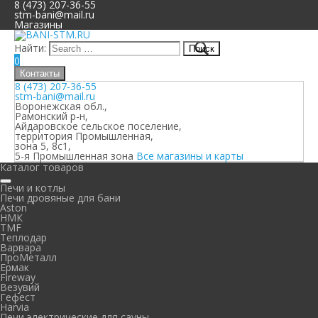
8 (473) 207-36-55
stm-bani@mail.ru
Магазины
Найти:
0
Контакты
8 (473) 207-36-55
stm-bani@mail.ru
Воронежская обл.,
Рамонский р-н,
Айдаровское сельское поселение,
территория Промышленная,
зона 5, 8с1,
5-я Промышленная зона
Все магазины и карты
Каталог товаров
Печи и котлы
Печи дровяные для бани
Aston
НМК
TMF
Теплодар
Варвара
ПроМеталл
Ермак
Fireway
Везувий
Гефест
Harvia
Печи электрические для сауны