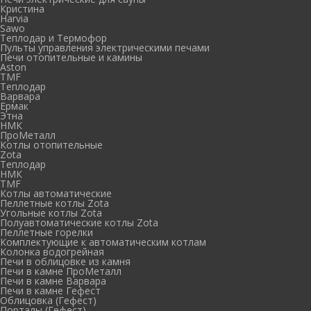
Кристина
Harvia
Sawo
Теплодар и Термофор
Пульты управления электрическими печами
Печи отопительные и камины
Aston
TMF
Теплодар
Варвара
Ермак
Этна
НМК
ПроМеталл
Котлы отопительные
Zota
Теплодар
НМК
TMF
Котлы автоматические
Пеллетные котлы Zota
Угольные котлы Zota
Полуавтоматические котлы Zota
Пеллетные горелки
Комплектующие к автоматическим котлам
Колонка водогрейная
Печи в облицовке из камня
Печи в камне ПроМеталл
Печи в камне Варвара
Печи в камне Гефест
Облицовка (Гефест)
Порталы (Гефест)