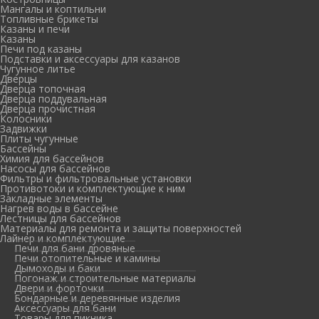
Мангалы и коптильни
Топливные брикеты
Казаны и печи
Казаны
Печи под казаны
Подставки и аксессуары для казанов
Чугунное литье
Дверцы
Дверца топочная
Дверца поддувальная
Дверца прочистная
Колосники
Задвижки
Плиты чугунные
Бассейны
Химия для бассейнов
Насосы для бассейнов
Фильтры и фильтровальные установки
Противотоки и комплектующие к ним
Закладные элементы
Нагрев воды в бассейне
Лестницы для бассейнов
Материалы для ремонта и защиты поверхностей
Лайнер и комплектующие
Печи для бани дровяные
Печи отопительные и камины
Дымоходы и баки
Погонаж и строительные материалы
Двери и форточки
Бондарные и деревянные изделия
Аксессуары для бани
Товары для пикника