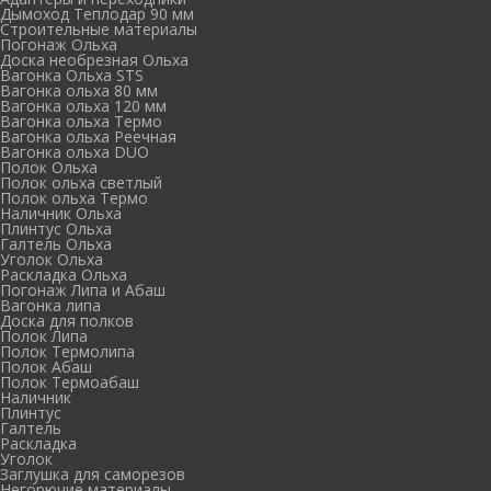
Дымоход Теплодар 90 мм
Cтроительные материалы
Погонаж Ольха
Доска необрезная Ольха
Вагонка Ольха STS
Вагонка ольха 80 мм
Вагонка ольха 120 мм
Вагонка ольха Термо
Вагонка ольха Реечная
Вагонка ольха DUO
Полок Ольха
Полок ольха светлый
Полок ольха Термо
Наличник Ольха
Плинтус Ольха
Галтель Ольха
Уголок Ольха
Раскладка Ольха
Погонаж Липа и Абаш
Вагонка липа
Доска для полков
Полок Липа
Полок Термолипа
Полок Абаш
Полок Термоабаш
Наличник
Плинтус
Галтель
Раскладка
Уголок
Заглушка для саморезов
Негорючие материалы