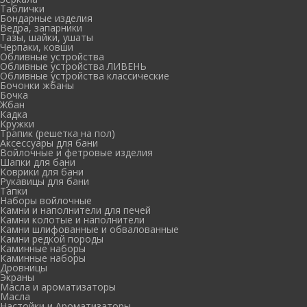
Таблички
Бондарные изделия
Ведра, запарники
Тазы, шайки, ушаты
Черпаки, ковши
Обливные устройства
Обливные устройства ЛИВЕНЬ
Обливные устройства классические
Бочонки жбаны
Бочка
Жбан
Кадка
Кружки
Трапик (решетка на пол)
Аксессуары для бани
Войлочные и фетровые изделия
Шапки для бани
Коврики для бани
Рукавицы для бани
Тапки
Наборы войлочные
Камни и наполнители для печей
Камни колотые и наполнители
Камни шлифованные и обвалованные
Камни редкой породы
Каминные наборы
Каминные наборы
Дровницы
Экраны
Масла и ароматизаторы
Масла
Настойки и Ароматизаторы