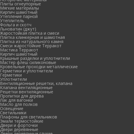
Плиты огнеупорные
Мягкие материалы
Кирпич шамотный
Утепление парной
Утеплитель
Фольга и скотч
Льноватин (джут)
Жаростойкая плитка и смеси
Плитка клинкерная и шамотная
Плитка из натурального камня
Смеси жаростойкие Терракот
Мастика Терракот
Кирпич шамотный
Крышные разделки и уплотнители
Мастер флеш силиконовые
Кровельные проходки металлические
Герметики и уплотнители
Герметики
Уплотнители
Вентиляционные решетки, клапана
Клапана вентиляционные
Решетки вентиляционные
Пропитки для дерева
Лак для вагонки
Масло для полков
Освещение
Светильники
Плафоны для светильников
Эмали термостойкие
Двери и форточки
Двери деревянные
Двери деревянные глухие