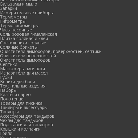
Бальзамы и мыло
Запарки
Измерительные приборы
Термометры
Гигрометры
Термогигрометры
Часы песочные
Соль розовая гималайская
Плитка соляная и клей
Светильники соляные
Соляные брикеты
Очистители дымоходов, поверхностей, септики
Очистители поверхностей
Очиститель дымоходов
Септики
Массажеры, мочалки
Испарители для масел
Губки
Веники для бани
Текстильные изделия
Наборы
Килты и парео
Полотенце
Товары для пикника
Тандыры и аксессуары
Тандыры
Аксессуары для тандыров
Чехлы для тандыров
Подставки для тандыров
Крышки и колпачки
Грили
Костровницы