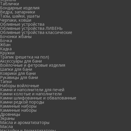
Таблички
Бондарные изделия
Ведра, запарники
Тазы, шайки, ушаты
Черпаки, ковши
Обливные устройства
Обливные устройства ЛИВЕНЬ
Обливные устройства классические
Бочонки жбаны
Бочка
Жбан
Кадка
Кружки
Трапик (решетка на пол)
Аксессуары для бани
Войлочные и фетровые изделия
Шапки для бани
Коврики для бани
Рукавицы для бани
Тапки
Наборы войлочные
Камни и наполнители для печей
Камни колотые и наполнители
Камни шлифованные и обвалованные
Камни редкой породы
Каминные наборы
Каминные наборы
Дровницы
Экраны
Масла и ароматизаторы
Масла
Настойки и Ароматизаторы