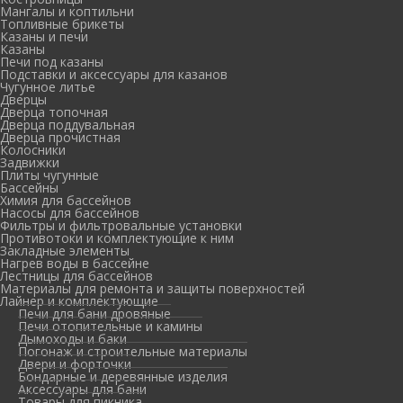
Мангалы и коптильни
Топливные брикеты
Казаны и печи
Казаны
Печи под казаны
Подставки и аксессуары для казанов
Чугунное литье
Дверцы
Дверца топочная
Дверца поддувальная
Дверца прочистная
Колосники
Задвижки
Плиты чугунные
Бассейны
Химия для бассейнов
Насосы для бассейнов
Фильтры и фильтровальные установки
Противотоки и комплектующие к ним
Закладные элементы
Нагрев воды в бассейне
Лестницы для бассейнов
Материалы для ремонта и защиты поверхностей
Лайнер и комплектующие
Печи для бани дровяные
Печи отопительные и камины
Дымоходы и баки
Погонаж и строительные материалы
Двери и форточки
Бондарные и деревянные изделия
Аксессуары для бани
Товары для пикника