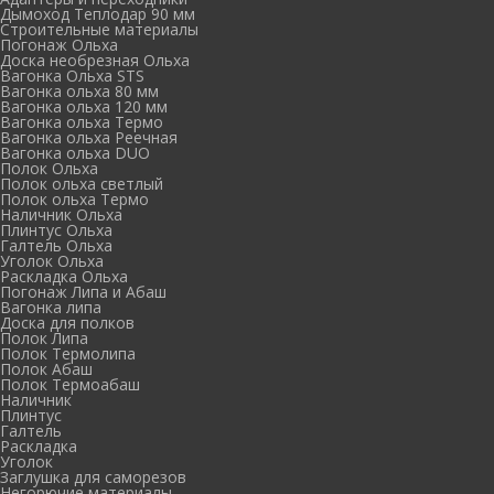
Дымоход Теплодар 90 мм
Cтроительные материалы
Погонаж Ольха
Доска необрезная Ольха
Вагонка Ольха STS
Вагонка ольха 80 мм
Вагонка ольха 120 мм
Вагонка ольха Термо
Вагонка ольха Реечная
Вагонка ольха DUO
Полок Ольха
Полок ольха светлый
Полок ольха Термо
Наличник Ольха
Плинтус Ольха
Галтель Ольха
Уголок Ольха
Раскладка Ольха
Погонаж Липа и Абаш
Вагонка липа
Доска для полков
Полок Липа
Полок Термолипа
Полок Абаш
Полок Термоабаш
Наличник
Плинтус
Галтель
Раскладка
Уголок
Заглушка для саморезов
Негорючие материалы