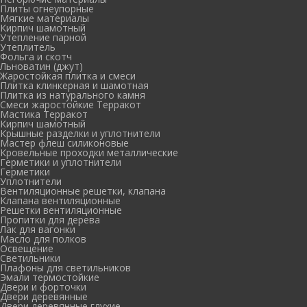
Плиты огнеупорные
Мягкие материалы
Кирпич шамотный
Утепление парной
Утеплитель
Фольга и скотч
Льноватин (джут)
Жаростойкая плитка и смеси
Плитка клинкерная и шамотная
Плитка из натурального камня
Смеси жаростойкие Терракот
Мастика Терракот
Кирпич шамотный
Крышные разделки и уплотнители
Мастер флеш силиконовые
Кровельные проходки металлические
Герметики и уплотнители
Герметики
Уплотнители
Вентиляционные решетки, клапана
Клапана вентиляционные
Решетки вентиляционные
Пропитки для дерева
Лак для вагонки
Масло для полков
Освещение
Светильники
Плафоны для светильников
Эмали термостойкие
Двери и форточки
Двери деревянные
Двери деревянные глухие