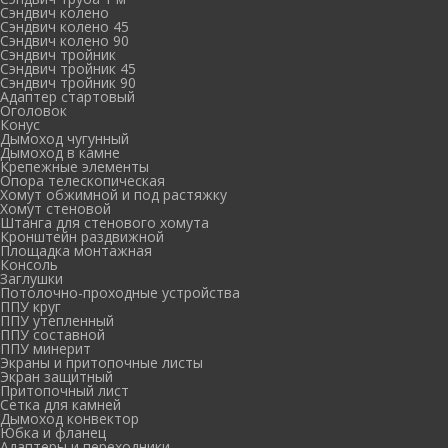
Сэндвич колено
Сэндвич колено 45
Сэндвич колено 90
Сэндвич тройник
Сэндвич тройник 45
Сэндвич тройник 90
Адаптер стартовый
Оголовок
Конус
Дымоход чугунный
Дымоход в камне
Крепежные элементы
Опора телескопическая
Хомут обжимной и под растяжку
Хомут стеновой
Штанга для стенового хомута
Кронштейн раздвижной
Площадка монтажная
Консоль
Заглушки
Потолочно-проходные устройства
ППУ круг
ППУ утепленный
ППУ составной
ППУ минерит
Экраны и притопочные листы
Экран защитный
Притопочный лист
Сетка для камней
Дымоход конвектор
Юбка и фланец
Адаптеры и переходники