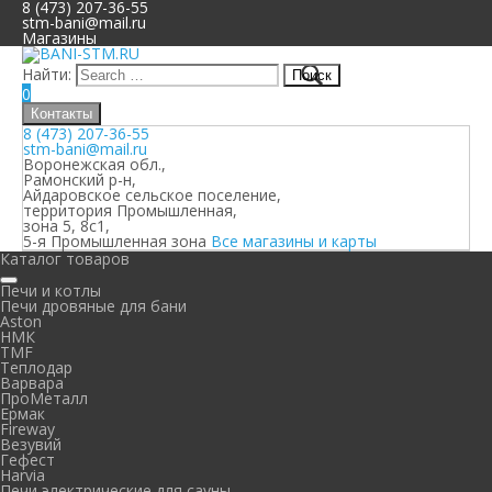
8 (473) 207-36-55
stm-bani@mail.ru
Магазины
Найти:
0
Контакты
8 (473) 207-36-55
stm-bani@mail.ru
Воронежская обл.,
Рамонский р-н,
Айдаровское сельское поселение,
территория Промышленная,
зона 5, 8с1,
5-я Промышленная зона
Все магазины и карты
Каталог товаров
Печи и котлы
Печи дровяные для бани
Aston
НМК
TMF
Теплодар
Варвара
ПроМеталл
Ермак
Fireway
Везувий
Гефест
Harvia
Печи электрические для сауны