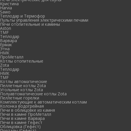
Кристина
Harvia
Sawo
Теплодар и Термофор
Пульты управления электрическими печами
Печи отопительные и камины
Aston
TMF
Теплодар
Варвара
Ермак
Этна
НМК
ПроМеталл
Котлы отопительные
Zota
Теплодар
НМК
TMF
Котлы автоматические
Пеллетные котлы Zota
Угольные котлы Zota
Полуавтоматические котлы Zota
Пеллетные горелки
Комплектующие к автоматическим котлам
Колонка водогрейная
Печи в облицовке из камня
Печи в камне ПроМеталл
Печи в камне Варвара
Печи в камне Гефест
Облицовка (Гефест)
Порталы (Гефест)