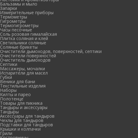
Бальзамы и мыло
Запарки
Измерительные приборы
Термометры
Гигрометры
Термогигрометры
Часы песочные
Соль розовая гималайская
Плитка соляная и клей
Светильники соляные
Соляные брикеты
Очистители дымоходов, поверхностей, септики
Очистители поверхностей
Очиститель дымоходов
Септики
Массажеры, мочалки
Испарители для масел
Губки
Веники для бани
Текстильные изделия
Наборы
Килты и парео
Полотенце
Товары для пикника
Тандыры и аксессуары
Тандыры
Аксессуары для тандыров
Чехлы для тандыров
Подставки для тандыров
Крышки и колпачки
Грили
Костровницы