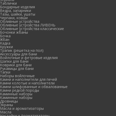
Таблички
Бондарные изделия
Ведра, запарники
Тазы, шайки, ушаты
Черпаки, ковши
Обливные устройства
Обливные устройства ЛИВЕНЬ
Обливные устройства классические
Бочонки жбаны
Бочка
Жбан
Кадка
Кружки
Трапик (решетка на пол)
Аксессуары для бани
Войлочные и фетровые изделия
Шапки для бани
Коврики для бани
Рукавицы для бани
Тапки
Наборы войлочные
Камни и наполнители для печей
Камни колотые и наполнители
Камни шлифованные и обвалованные
Камни редкой породы
Каминные наборы
Каминные наборы
Дровницы
Экраны
Масла и ароматизаторы
Масла
Настойки и Ароматизаторы