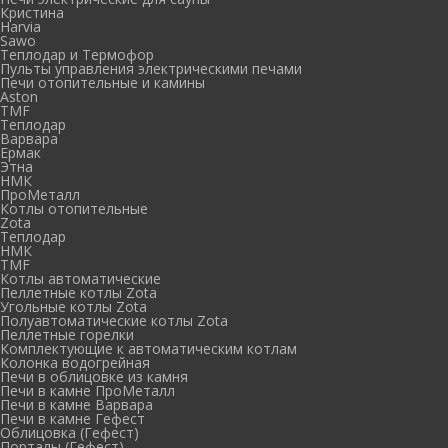
Кристина
Harvia
Sawo
Теплодар и Термофор
Пульты управления электрическими печами
Печи отопительные и камины
Aston
TMF
Теплодар
Варвара
Ермак
Этна
НМК
ПроМеталл
Котлы отопительные
Zota
Теплодар
НМК
TMF
Котлы автоматические
Пеллетные котлы Zota
Угольные котлы Zota
Полуавтоматические котлы Zota
Пеллетные горелки
Комплектующие к автоматическим котлам
Колонка водогрейная
Печи в облицовке из камня
Печи в камне ПроМеталл
Печи в камне Варвара
Печи в камне Гефест
Облицовка (Гефест)
Порталы (Гефест)