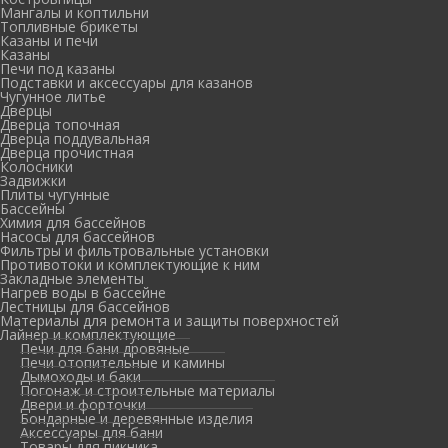
Мангалы и коптильни
Топливные брикеты
Казаны и печи
Казаны
Печи под казаны
Подставки и аксессуары для казанов
Чугунное литье
Дверцы
Дверца топочная
Дверца поддувальная
Дверца прочистная
Колосники
Задвижки
Плиты чугунные
Бассейны
Химия для бассейнов
Насосы для бассейнов
Фильтры и фильтровальные установки
Противотоки и комплектующие к ним
Закладные элементы
Нагрев воды в бассейне
Лестницы для бассейнов
Материалы для ремонта и защиты поверхностей
Лайнер и комплектующие
Печи для бани дровяные
Печи отопительные и камины
Дымоходы и баки
Погонаж и строительные материалы
Двери и форточки
Бондарные и деревянные изделия
Аксессуары для бани
Товары для пикника