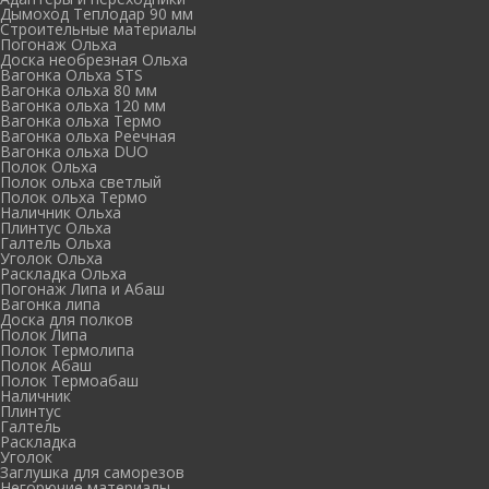
Дымоход Теплодар 90 мм
Cтроительные материалы
Погонаж Ольха
Доска необрезная Ольха
Вагонка Ольха STS
Вагонка ольха 80 мм
Вагонка ольха 120 мм
Вагонка ольха Термо
Вагонка ольха Реечная
Вагонка ольха DUO
Полок Ольха
Полок ольха светлый
Полок ольха Термо
Наличник Ольха
Плинтус Ольха
Галтель Ольха
Уголок Ольха
Раскладка Ольха
Погонаж Липа и Абаш
Вагонка липа
Доска для полков
Полок Липа
Полок Термолипа
Полок Абаш
Полок Термоабаш
Наличник
Плинтус
Галтель
Раскладка
Уголок
Заглушка для саморезов
Негорючие материалы