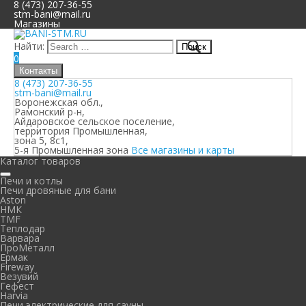
8 (473) 207-36-55
stm-bani@mail.ru
Магазины
Найти:
0
Контакты
8 (473) 207-36-55
stm-bani@mail.ru
Воронежская обл.,
Рамонский р-н,
Айдаровское сельское поселение,
территория Промышленная,
зона 5, 8с1,
5-я Промышленная зона
Все магазины и карты
Каталог товаров
Печи и котлы
Печи дровяные для бани
Aston
НМК
TMF
Теплодар
Варвара
ПроМеталл
Ермак
Fireway
Везувий
Гефест
Harvia
Печи электрические для сауны