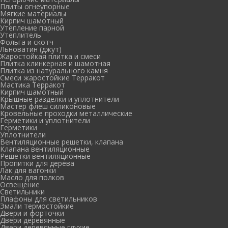
Плиты огнеупорные
Мягкие материалы
Кирпич шамотный
Утепление парной
Утеплитель
Фольга и скотч
Льноватин (джут)
Жаростойкая плитка и смеси
Плитка клинкерная и шамотная
Плитка из натурального камня
Смеси жаростойкие Терракот
Мастика Терракот
Кирпич шамотный
Крышные разделки и уплотнители
Мастер флеш силиконовые
Кровельные проходки металлические
Герметики и уплотнители
Герметики
Уплотнители
Вентиляционные решетки, клапана
Клапана вентиляционные
Решетки вентиляционные
Пропитки для дерева
Лак для вагонки
Масло для полков
Освещение
Светильники
Плафоны для светильников
Эмали термостойкие
Двери и форточки
Двери деревянные
Двери деревянные глухие