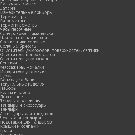
Бальзамы и мыло
Запарки
Измерительные приборы
Термометры
Гигрометры
Термогигрометры
Часы песочные
Соль розовая гималайская
Плитка соляная и клей
Светильники соляные
Соляные брикеты
Очистители дымоходов, поверхностей, септики
Очистители поверхностей
Очиститель дымоходов
Септики
Массажеры, мочалки
Испарители для масел
Губки
Веники для бани
Текстильные изделия
Наборы
Килты и парео
Полотенце
Товары для пикника
Тандыры и аксессуары
Тандыры
Аксессуары для тандыров
Чехлы для тандыров
Подставки для тандыров
Крышки и колпачки
Грили
Костровницы