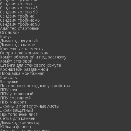
Сэндвич колено
Сэндвич колено 45
Сэндвич колено 90
Сэндвич тройник
Сэндвич тройник 45
Сэндвич тройник 90
Адаптер стартовый
Оголовок
Конус
Дымоход чугунный
Дымоход в камне
Крепежные элементы
Опора телескопическая
Хомут обжимной и под растяжку
Хомут стеновой
Штанга для стенового хомута
Кронштейн раздвижной
Площадка монтажная
Консоль
Заглушки
Потолочно-проходные устройства
ППУ круг
ППУ утепленный
ППУ составной
ППУ минерит
Экраны и притопочные листы
Экран защитный
Притопочный лист
Сетка для камней
Дымоход конвектор
Юбка и фланец
Адаптеры и переходники