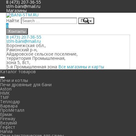
8 (473) 207-36-55
stm-bani@mail.ru
Магазины
Найти:
0
Контакты
8 (473) 207-36-55
stm-bani@mail.ru
Воронежская обл.,
Рамонский р-н,
Айдаровское сельское поселение,
территория Промышленная,
зона 5, 8с1,
5-я Промышленная зона
Все магазины и карты
Каталог товаров
Печи и котлы
Печи дровяные для бани
Aston
НМК
TMF
Теплодар
Варвара
ПроМеталл
Ермак
Fireway
Везувий
Гефест
Harvia
Печи электрические для сауны