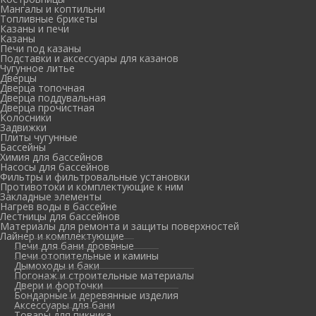
Мангалы и коптильни
Топливные брикеты
Казаны и печи
Казаны
Печи под казаны
Подставки и аксессуары для казанов
Чугунное литье
Дверцы
Дверца топочная
Дверца поддувальная
Дверца прочистная
Колосники
Задвижки
Плиты чугунные
Бассейны
Химия для бассейнов
Насосы для бассейнов
Фильтры и фильтровальные установки
Противотоки и комплектующие к ним
Закладные элементы
Нагрев воды в бассейне
Лестницы для бассейнов
Материалы для ремонта и защиты поверхностей
Лайнер и комплектующие
Печи для бани дровяные
Печи отопительные и камины
Дымоходы и баки
Погонаж и строительные материалы
Двери и форточки
Бондарные и деревянные изделия
Аксессуары для бани
Товары для пикника