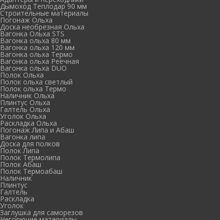
Дымоход Теплодар 90 мм
Cтроительные материалы
Погонаж Ольха
Доска необрезная Ольха
Вагонка Ольха STS
Вагонка ольха 80 мм
Вагонка ольха 120 мм
Вагонка ольха Термо
Вагонка ольха Реечная
Вагонка ольха DUO
Полок Ольха
Полок ольха светлый
Полок ольха Термо
Наличник Ольха
Плинтус Ольха
Галтель Ольха
Уголок Ольха
Раскладка Ольха
Погонаж Липа и Абаш
Вагонка липа
Доска для полков
Полок Липа
Полок Термолипа
Полок Абаш
Полок Термоабаш
Наличник
Плинтус
Галтель
Раскладка
Уголок
Заглушка для саморезов
Негорючие материалы