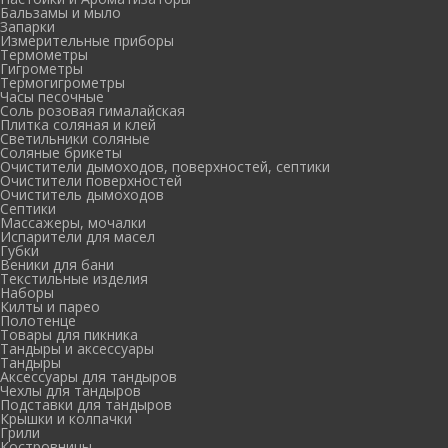
Бальзамы и мыло
Запарки
Измерительные приборы
Термометры
Гигрометры
Термогигрометры
Часы песочные
Соль розовая гималайская
Плитка соляная и клей
Светильники соляные
Соляные брикеты
Очистители дымоходов, поверхностей, септики
Очистители поверхностей
Очиститель дымоходов
Септики
Массажеры, мочалки
Испарители для масел
Губки
Веники для бани
Текстильные изделия
Наборы
Килты и парео
Полотенце
Товары для пикника
Тандыры и аксессуары
Тандыры
Аксессуары для тандыров
Чехлы для тандыров
Подставки для тандыров
Крышки и колпачки
Грили
Костровницы