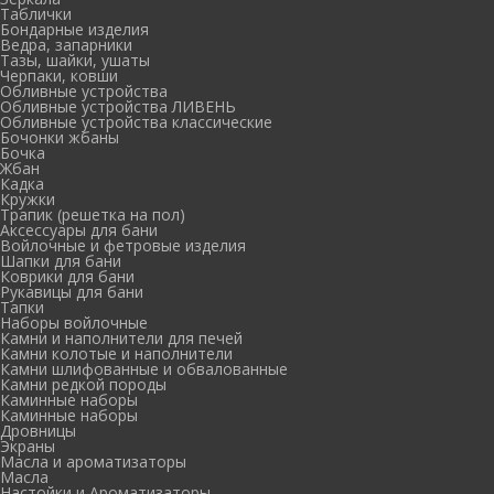
Таблички
Бондарные изделия
Ведра, запарники
Тазы, шайки, ушаты
Черпаки, ковши
Обливные устройства
Обливные устройства ЛИВЕНЬ
Обливные устройства классические
Бочонки жбаны
Бочка
Жбан
Кадка
Кружки
Трапик (решетка на пол)
Аксессуары для бани
Войлочные и фетровые изделия
Шапки для бани
Коврики для бани
Рукавицы для бани
Тапки
Наборы войлочные
Камни и наполнители для печей
Камни колотые и наполнители
Камни шлифованные и обвалованные
Камни редкой породы
Каминные наборы
Каминные наборы
Дровницы
Экраны
Масла и ароматизаторы
Масла
Настойки и Ароматизаторы