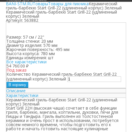
BANI-STM.RU
Товары
Товары для пикника
Керамический
гриль-барбекю Start Grill-22 (удлиненный корпус) Зеленый
Керамический гриль-барбекю Start Grill-22 (удлиненный
корпус) Зеленый
Артикул:
563882
Размер:
57 см / 22"
Толщина стенки:
20 мм
Диаметр изделия:
570 мм
Жарочная поверхность:
495 мм
Высота корпуса:
780 мм
Единицы измерения:
шт
Все характеристики
54 760.00
₽
Под заказ
Количество Керамический гриль-барбекю Start Grill-22
(удлиненный корпус) Зеленый
В корзину
Описание
Характеристики
Керамический гриль-барбекю Start Grill-22 (удлиненный
корпус) Зеленый
Start Grill 22H (высокая чаша) сочетает в себе функции
гриля, барбекю, мангала, коптильни, духовки, печи для
пиццы и тандыра. Гриль выполнен из толстостенной
керамики и очень прост в использовании, потребуется
совсем немного времени, чтобы подготовить его к
работе и начать готовить настоящие кулинарные