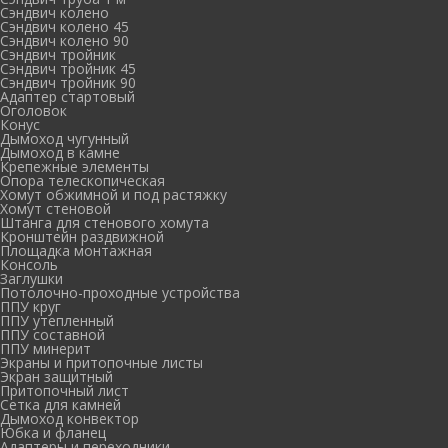
Сэндвич колено
Сэндвич колено 45
Сэндвич колено 90
Сэндвич тройник
Сэндвич тройник 45
Сэндвич тройник 90
Адаптер стартовый
Оголовок
Конус
Дымоход чугунный
Дымоход в камне
Крепежные элементы
Опора телескопическая
Хомут обжимной и под растяжку
Хомут стеновой
Штанга для стенового хомута
Кронштейн раздвижной
Площадка монтажная
Консоль
Заглушки
Потолочно-проходные устройства
ППУ круг
ППУ утепленный
ППУ составной
ППУ минерит
Экраны и притопочные листы
Экран защитный
Притопочный лист
Сетка для камней
Дымоход конвектор
Юбка и фланец
Адаптеры и переходники