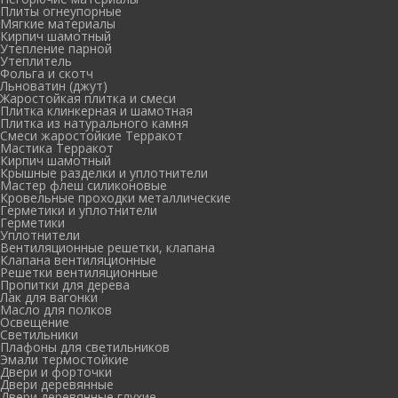
Плиты огнеупорные
Мягкие материалы
Кирпич шамотный
Утепление парной
Утеплитель
Фольга и скотч
Льноватин (джут)
Жаростойкая плитка и смеси
Плитка клинкерная и шамотная
Плитка из натурального камня
Смеси жаростойкие Терракот
Мастика Терракот
Кирпич шамотный
Крышные разделки и уплотнители
Мастер флеш силиконовые
Кровельные проходки металлические
Герметики и уплотнители
Герметики
Уплотнители
Вентиляционные решетки, клапана
Клапана вентиляционные
Решетки вентиляционные
Пропитки для дерева
Лак для вагонки
Масло для полков
Освещение
Светильники
Плафоны для светильников
Эмали термостойкие
Двери и форточки
Двери деревянные
Двери деревянные глухие