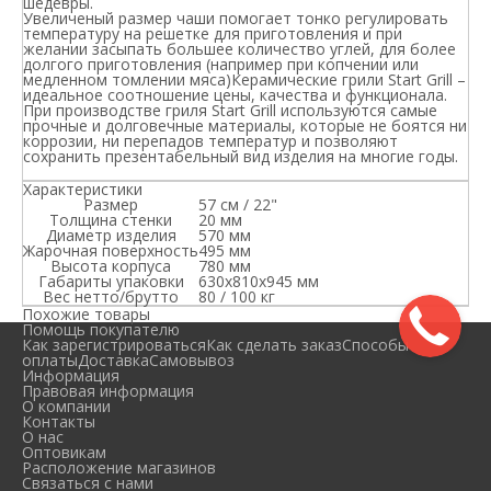
шедевры.
Увеличеный размер чаши помогает тонко регулировать
температуру на решетке для приготовления и при
желании засыпать большее количество углей, для более
долгого приготовления (например при копчении или
медленном томлении мяса)Керамические грили Start Grill –
идеальное соотношение цены, качества и функционала.
При производстве гриля Start Grill используются самые
прочные и долговечные материалы, которые не боятся ни
коррозии, ни перепадов температур и позволяют
сохранить презентабельный вид изделия на многие годы.
Характеристики
Размер
57 см / 22"
Толщина стенки
20 мм
Диаметр изделия
570 мм
Жарочная поверхность
495 мм
Высота корпуса
780 мм
Габариты упаковки
630x810x945 мм
Вес нетто/брутто
80 / 100 кг
Похожие товары
Помощь покупателю
Как зарегистрироваться
Как сделать заказ
Способы
оплаты
Доставка
Самовывоз
Информация
Правовая информация
О компании
Контакты
О нас
Оптовикам
Расположение магазинов
Связаться с нами