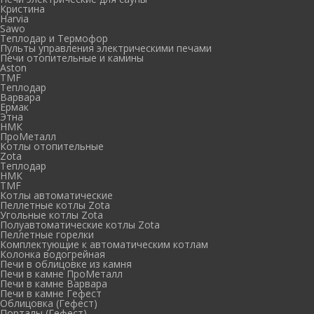
Кристина
Harvia
Sawo
Теплодар и Термофор
Пульты управления электрическими печами
Печи отопительные и камины
Aston
TMF
Теплодар
Варвара
Ермак
Этна
НМК
ПроМеталл
Котлы отопительные
Zota
Теплодар
НМК
TMF
Котлы автоматические
Пеллетные котлы Zota
Угольные котлы Zota
Полуавтоматические котлы Zota
Пеллетные горелки
Комплектующие к автоматическим котлам
Колонка водогрейная
Печи в облицовке из камня
Печи в камне ПроМеталл
Печи в камне Варвара
Печи в камне Гефест
Облицовка (Гефест)
Порталы (Гефест)