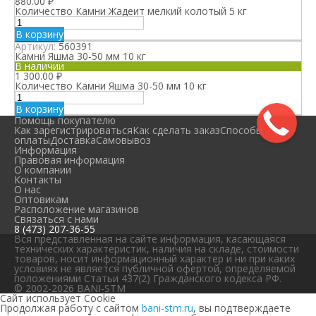
880.00
₽
Количество Камни Жадеит мелкий колотый 5 кг
В корзину
Артикул:
560391
Камни Яшма 30-50 мм 10 кг
В наличии
1 300.00
₽
Количество Камни Яшма 30-50 мм 10 кг
В корзину
Помощь покупателю
Как зарегистрироваться
Как сделать заказ
Способы
оплаты
Доставка
Самовывоз
Информация
Правовая информация
О компании
Контакты
О нас
Оптовикам
Расположение магазинов
Связаться с нами
8 (473) 207-36-55
Вся представленная на сайте информация, касающаяся
технических характеристик, наличия на складе, стоимости
товаров, носит информационный характер и ни при каких
условиях не является публичной офертой, определяемой
положениями Статьи 437(2) Гражданского кодекса РФ.
© 2002-2026 BANI-STM
Сайт использует Cookie
Продолжая работу с сайтом
bani-stm.ru
, вы подтверждаете