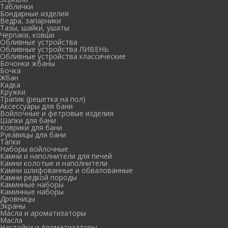
Таблички
Бондарные изделия
Ведра, запарники
Тазы, шайки, ушаты
Черпаки, ковши
Обливные устройства
Обливные устройства ЛИВЕНЬ
Обливные устройства классические
Бочонки жбаны
Бочка
Жбан
Кадка
Кружки
Трапик (решетка на пол)
Аксессуары для бани
Войлочные и фетровые изделия
Шапки для бани
Коврики для бани
Рукавицы для бани
Тапки
Наборы войлочные
Камни и наполнители для печей
Камни колотые и наполнители
Камни шлифованные и обвалованные
Камни редкой породы
Каминные наборы
Каминные наборы
Дровницы
Экраны
Масла и ароматизаторы
Масла
Настойки и Ароматизаторы