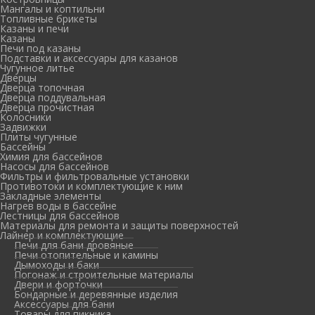
Мангалы и коптильни
Топливные брикеты
Казаны и печи
Казаны
Печи под казаны
Подставки и аксессуары для казанов
Чугунное литье
Дверцы
Дверца топочная
Дверца поддувальная
Дверца прочистная
Колосники
Задвижки
Плиты чугунные
Бассейны
Химия для бассейнов
Насосы для бассейнов
Фильтры и фильтровальные установки
Противотоки и комплектующие к ним
Закладные элементы
Нагрев воды в бассейне
Лестницы для бассейнов
Материалы для ремонта и защиты поверхностей
Лайнер и комплектующие
Печи для бани дровяные
Печи отопительные и камины
Дымоходы и баки
Погонаж и строительные материалы
Двери и форточки
Бондарные и деревянные изделия
Аксессуары для бани
Товары для пикника