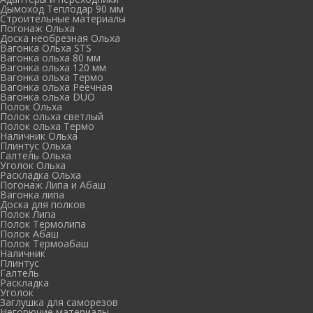
Дымоход Теплодар 90 мм
Cтроительные материалы
Погонаж Ольха
Доска необрезная Ольха
Вагонка Ольха STS
Вагонка ольха 80 мм
Вагонка ольха 120 мм
Вагонка ольха Термо
Вагонка ольха Реечная
Вагонка ольха DUO
Полок Ольха
Полок ольха светлый
Полок ольха Термо
Наличник Ольха
Плинтус Ольха
Галтель Ольха
Уголок Ольха
Раскладка Ольха
Погонаж Липа и Абаш
Вагонка липа
Доска для полков
Полок Липа
Полок Термолипа
Полок Абаш
Полок Термоабаш
Наличник
Плинтус
Галтель
Раскладка
Уголок
Заглушка для саморезов
Негорючие материалы