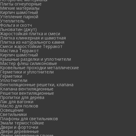
Плиты огнеупорные
Мягкие материалы
Кирпич шамотный
Утепление парной
Утеплитель
Фольга и скотч
Льноватин (джут)
Жаростойкая плитка и смеси
Плитка клинкерная и шамотная
Плитка из натурального камня
Смеси жаростойкие Терракот
Мастика Терракот
Кирпич шамотный
Крышные разделки и уплотнители
Мастер флеш силиконовые
Кровельные проходки металлические
Герметики и уплотнители
Герметики
Уплотнители
Вентиляционные решетки, клапана
Клапана вентиляционные
Решетки вентиляционные
Пропитки для дерева
Лак для вагонки
Масло для полков
Освещение
Светильники
Плафоны для светильников
Эмали термостойкие
Двери и форточки
Двери деревянные
Двери деревянные глухие