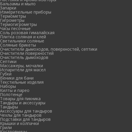
Бальзамы и мыло
Запарки
Измерительные приборы
Термометры
Гигрометры
Термогигрометры
Часы песочные
Соль розовая гималайская
Плитка соляная и клей
Светильники соляные
Соляные брикеты
Очистители дымоходов, поверхностей, септики
Очистители поверхностей
Очиститель дымоходов
Септики
Массажеры, мочалки
Испарители для масел
Губки
Веники для бани
Текстильные изделия
Наборы
Килты и парео
Полотенце
Товары для пикника
Тандыры и аксессуары
Тандыры
Аксессуары для тандыров
Чехлы для тандыров
Подставки для тандыров
Крышки и колпачки
Грили
Костровницы