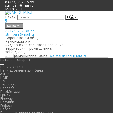
8 (473) 207-36-55
stm-bani@mail.ru
Магазины
Найти:
0
Контакты
8 (473) 207-36-55
stm-bani@mail.ru
Воронежская обл.,
Рамонский р-н,
Айдаровское сельское поселение,
территория Промышленная,
зона 5, 8с1,
5-я Промышленная зона
Все магазины и карты
Каталог товаров
Печи и котлы
Печи дровяные для бани
Aston
НМК
TMF
Теплодар
Варвара
ПроМеталл
Ермак
Fireway
Везувий
Гефест
Harvia
Печи электрические для сауны