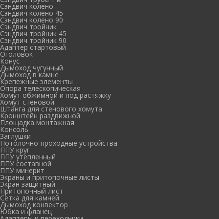
Сэндвич колено
Сэндвич колено 45
Сэндвич колено 90
Сэндвич тройник
Сэндвич тройник 45
Сэндвич тройник 90
Адаптер стартовый
Оголовок
Конус
Дымоход чугунный
Дымоход в камне
Крепежные элементы
Опора телескопическая
Хомут обжимной и под растяжку
Хомут стеновой
Штанга для стенового хомута
Кронштейн раздвижной
Площадка монтажная
Консоль
Заглушки
Потолочно-проходные устройства
ППУ круг
ППУ утепленный
ППУ составной
ППУ минерит
Экраны и притопочные листы
Экран защитный
Притопочный лист
Сетка для камней
Дымоход конвектор
Юбка и фланец
Адаптеры и переходники