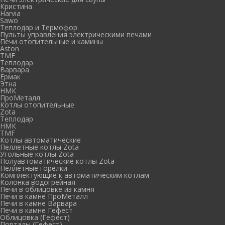
Кристина
Harvia
Sawo
Теплодар и Термофор
Пульты управления электрическими печами
Печи отопительные и камины
Aston
TMF
Теплодар
Варвара
Ермак
Этна
НМК
ПроМеталл
Котлы отопительные
Zota
Теплодар
НМК
TMF
Котлы автоматические
Пеллетные котлы Zota
Угольные котлы Zota
Полуавтоматические котлы Zota
Пеллетные горелки
Комплектующие к автоматическим котлам
Колонка водогрейная
Печи в облицовке из камня
Печи в камне ПроМеталл
Печи в камне Варвара
Печи в камне Гефест
Облицовка (Гефест)
Порталы (Гефест)