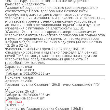
температуру, пьезорозжиг, а так же безупречное
качество и надёжность.
Газовое оборудование полностью сертифицировано и
соответствует всем требованиям безопасности.
Серийно выпускаются две модели газогорелочных
устройств (ГГУ): «Сахалин-1» и «Сахалин-2». «Сахалин-1» —
это газовая горелка с энергозависимым устройством
автоматического регулирования подачи газа и пультом
управления с питанием от электросети (220В).
«Сахалин-2» — газовая горелка с энергонезависимым
устройством автоматического регулирования подачи газа
и пультом управления с питанием от термогенератора.
Каждая модель имеет линейку модификаций мощностью
12, 26 и 32 кВт.
Фирменные газовые горелки производства TMF
специально созданы и идеально подходят для банных
печей TMF, но могут также использоваться с другими
устройствами, предназначенными для работы на
газообразном топливе.
Характеристики
Мощность
26 кВт
Габариты
502х300х303 мм
Похожие товары
Артикул:
557900
Газовая горелка Сахалин-1 26кВт энергозависимое ГГУ
ДУ
Мощность:
26 кВт
Габариты:
502х300х303 мм
Единицы измерения:
шт
Под заказ
26 899.00
₽
Количество Газовая горелка Сахалин-1 26кВт