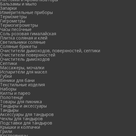
Бальзамы и мыло
Запарки
Измерительные приборы
Термометры
Гигрометры
Термогигрометры
Часы песочные
Соль розовая гималайская
Плитка соляная и клей
Светильники соляные
Соляные брикеты
Очистители дымоходов, поверхностей, септики
Очистители поверхностей
Очиститель дымоходов
Септики
Массажеры, мочалки
Испарители для масел
Губки
Веники для бани
Текстильные изделия
Наборы
Килты и парео
Полотенце
Товары для пикника
Тандыры и аксессуары
Тандыры
Аксессуары для тандыров
Чехлы для тандыров
Подставки для тандыров
Крышки и колпачки
Грили
Костровницы