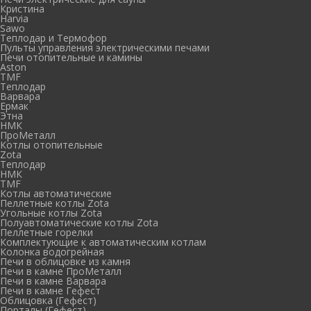
Кристина
Harvia
Sawo
Теплодар и Термофор
Пульты управления электрическими печами
Печи отопительные и камины
Aston
TMF
Теплодар
Варвара
Ермак
Этна
НМК
ПроМеталл
Котлы отопительные
Zota
Теплодар
НМК
TMF
Котлы автоматические
Пеллетные котлы Zota
Угольные котлы Zota
Полуавтоматические котлы Zota
Пеллетные горелки
Комплектующие к автоматическим котлам
Колонка водогрейная
Печи в облицовке из камня
Печи в камне ПроМеталл
Печи в камне Варвара
Печи в камне Гефест
Облицовка (Гефест)
Порталы (Гефест)