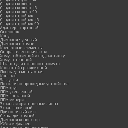
Сэндвич колено
Сэндвич колено 45
Сэндвич колено 90
Сэндвич тройник
Сэндвич тройник 45
Сэндвич тройник 90
Адаптер стартовый
Оголовок
Конус
Дымоход чугунный
Дымоход в камне
Крепежные элементы
Опора телескопическая
Хомут обжимной и под растяжку
Хомут стеновой
Штанга для стенового хомута
Кронштейн раздвижной
Площадка монтажная
Консоль
Заглушки
Потолочно-проходные устройства
ППУ круг
ППУ утепленный
ППУ составной
ППУ минерит
Экраны и притопочные листы
Экран защитный
Притопочный лист
Сетка для камней
Дымоход конвектор
Юбка и фланец
Адаптеры и переходники