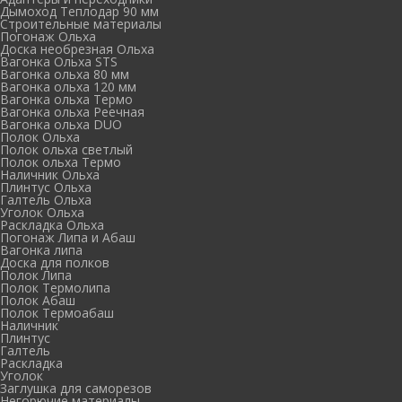
Дымоход Теплодар 90 мм
Cтроительные материалы
Погонаж Ольха
Доска необрезная Ольха
Вагонка Ольха STS
Вагонка ольха 80 мм
Вагонка ольха 120 мм
Вагонка ольха Термо
Вагонка ольха Реечная
Вагонка ольха DUO
Полок Ольха
Полок ольха светлый
Полок ольха Термо
Наличник Ольха
Плинтус Ольха
Галтель Ольха
Уголок Ольха
Раскладка Ольха
Погонаж Липа и Абаш
Вагонка липа
Доска для полков
Полок Липа
Полок Термолипа
Полок Абаш
Полок Термоабаш
Наличник
Плинтус
Галтель
Раскладка
Уголок
Заглушка для саморезов
Негорючие материалы