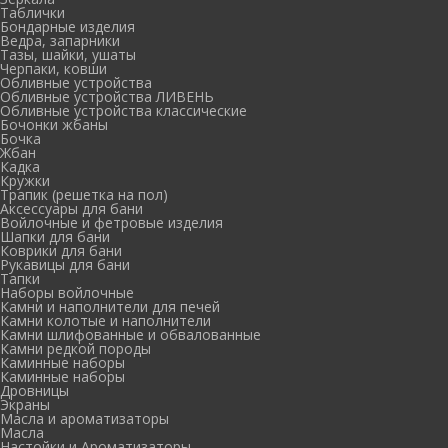
Таблички
Бондарные изделия
Ведра, запарники
Тазы, шайки, ушаты
Черпаки, ковши
Обливные устройства
Обливные устройства ЛИВЕНЬ
Обливные устройства классические
Бочонки жбаны
Бочка
Жбан
Кадка
Кружки
Трапик (решетка на пол)
Аксессуары для бани
Войлочные и фетровые изделия
Шапки для бани
Коврики для бани
Рукавицы для бани
Тапки
Наборы войлочные
Камни и наполнители для печей
Камни колотые и наполнители
Камни шлифованные и обвалованные
Камни редкой породы
Каминные наборы
Каминные наборы
Дровницы
Экраны
Масла и ароматизаторы
Масла
Настойки и Ароматизаторы