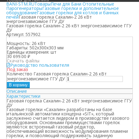
BANI-STM.RU
Товары
Печи для Бани Отопительные
Парогенераторы
Газовые горелки и дополнительное
оборудование
Газовые горелки для котлов и банных
печей
Газовая горелка Сахалин-2 26 кВт
энергонезависимое ГГУ ДУ
Газовая горелка Сахалин-2 26 кВт энергонезависимое ГГУ
ДУ
Артикул:
557902
Мощность:
26 кВт
Габариты:
502х300х303 мм
Единицы измерения:
шт
30 699.00
₽
Скачать файлы
Руководство пользователя
Под заказ
Количество Газовая горелка Сахалин-2 26 кВт
энергонезависимое ГГУ ДУ
В корзину
Описание
Характеристики
Газовая горелка Сахалин-2 26 кВт энергонезависимое ГГУ
ДУ
Газовые горелки «Сахалин» разработаны на базе
итальянской автоматики концерна «SIT», который
заслуженно считается лидером в производстве газового
оборудования. Основными преимуществами горелок
являются: встроенный газовый редуктор,
обеспечивающий возможность модулирования пламени
горелки, и позволяющий поддерживать заданную