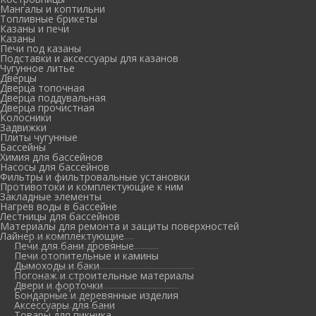
Мангалы и коптильни
Топливные брикеты
Казаны и печи
Казаны
Печи под казаны
Подставки и аксессуары для казанов
Чугунное литье
Дверцы
Дверца топочная
Дверца поддувальная
Дверца прочистная
Колосники
Задвижки
Плиты чугунные
Бассейны
Химия для бассейнов
Насосы для бассейнов
Фильтры и фильтровальные установки
Противотоки и комплектующие к ним
Закладные элементы
Нагрев воды в бассейне
Лестницы для бассейнов
Материалы для ремонта и защиты поверхностей
Лайнер и комплектующие
Печи для бани дровяные
Печи отопительные и камины
Дымоходы и баки
Погонаж и строительные материалы
Двери и форточки
Бондарные и деревянные изделия
Аксессуары для бани
Товары для пикника