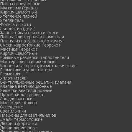
Плиты огнеупорные
Мягкие материалы
Кирпич шамотный
Утепление парной
Утеплитель
Фольга и скотч
Льноватин (джут)
Жаростойкая плитка и смеси
Плитка клинкерная и шамотная
Плитка из натурального камня
Смеси жаростойкие Терракот
Мастика Терракот
Кирпич шамотный
Крышные разделки и уплотнители
Мастер флеш силиконовые
Кровельные проходки металлические
Герметики и уплотнители
Герметики
Уплотнители
Вентиляционные решетки, клапана
Клапана вентиляционные
Решетки вентиляционные
Пропитки для дерева
Лак для вагонки
Масло для полков
Освещение
Светильники
Плафоны для светильников
Эмали термостойкие
Двери и форточки
Двери деревянные
Двери деревянные глухие