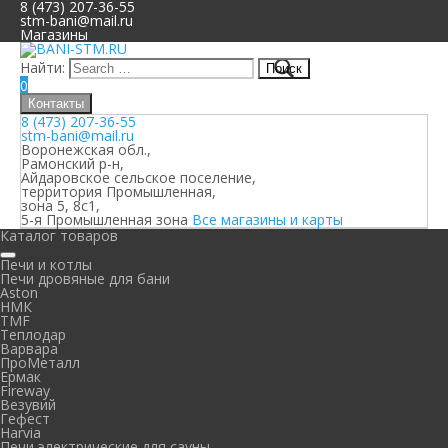
8 (473) 207-36-55
stm-bani@mail.ru
Магазины
Найти:
0
Контакты
8 (473) 207-36-55
stm-bani@mail.ru
Воронежская обл.,
Рамонский р-н,
Айдаровское сельское поселение,
территория Промышленная,
зона 5, 8с1,
5-я Промышленная зона
Все магазины и карты
Каталог товаров
Печи и котлы
Печи дровяные для бани
Aston
НМК
TMF
Теплодар
Варвара
ПроМеталл
Ермак
Fireway
Везувий
Гефест
Harvia
Печи электрические для сауны