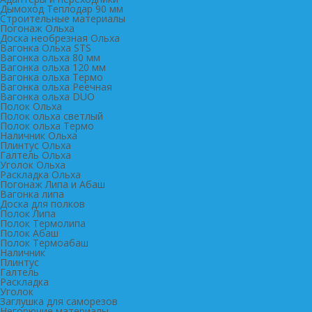
Дымоход Теплодар 90 мм
Cтроительные материалы
Погонаж Ольха
Доска необрезная Ольха
Вагонка Ольха STS
Вагонка ольха 80 мм
Вагонка ольха 120 мм
Вагонка ольха Термо
Вагонка ольха Реечная
Вагонка ольха DUO
Полок Ольха
Полок ольха светлый
Полок ольха Термо
Наличник Ольха
Плинтус Ольха
Галтель Ольха
Уголок Ольха
Раскладка Ольха
Погонаж Липа и Абаш
Вагонка липа
Доска для полков
Полок Липа
Полок Термолипа
Полок Абаш
Полок Термоабаш
Наличник
Плинтус
Галтель
Раскладка
Уголок
Заглушка для саморезов
Негорючие материалы