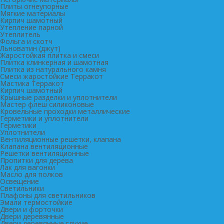
Плиты огнеупорные
Мягкие материалы
Кирпич шамотный
Утепление парной
Утеплитель
Фольга и скотч
Льноватин (джут)
Жаростойкая плитка и смеси
Плитка клинкерная и шамотная
Плитка из натурального камня
Смеси жаростойкие Терракот
Мастика Терракот
Кирпич шамотный
Крышные разделки и уплотнители
Мастер флеш силиконовые
Кровельные проходки металлические
Герметики и уплотнители
Герметики
Уплотнители
Вентиляционные решетки, клапана
Клапана вентиляционные
Решетки вентиляционные
Пропитки для дерева
Лак для вагонки
Масло для полков
Освещение
Светильники
Плафоны для светильников
Эмали термостойкие
Двери и форточки
Двери деревянные
Двери деревянные глухие