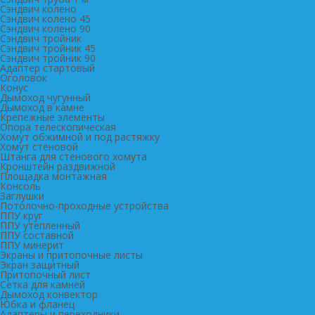
Сэндвич колено
Сэндвич колено 45
Сэндвич колено 90
Сэндвич тройник
Сэндвич тройник 45
Сэндвич тройник 90
Адаптер стартовый
Оголовок
Конус
Дымоход чугунный
Дымоход в камне
Крепежные элементы
Опора телескопическая
Хомут обжимной и под растяжку
Хомут стеновой
Штанга для стенового хомута
Кронштейн раздвижной
Площадка монтажная
Консоль
Заглушки
Потолочно-проходные устройства
ППУ круг
ППУ утепленный
ППУ составной
ППУ минерит
Экраны и притопочные листы
Экран защитный
Притопочный лист
Сетка для камней
Дымоход конвектор
Юбка и фланец
Адаптеры и переходники