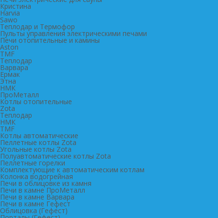
Кристина
Harvia
Sawo
Теплодар и Термофор
Пульты управления электрическими печами
Печи отопительные и камины
Aston
TMF
Теплодар
Варвара
Ермак
Этна
НМК
ПроМеталл
Котлы отопительные
Zota
Теплодар
НМК
TMF
Котлы автоматические
Пеллетные котлы Zota
Угольные котлы Zota
Полуавтоматические котлы Zota
Пеллетные горелки
Комплектующие к автоматическим котлам
Колонка водогрейная
Печи в облицовке из камня
Печи в камне ПроМеталл
Печи в камне Варвара
Печи в камне Гефест
Облицовка (Гефест)
Порталы (Гефест)