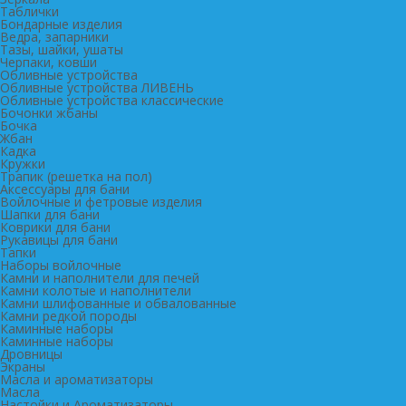
Таблички
Бондарные изделия
Ведра, запарники
Тазы, шайки, ушаты
Черпаки, ковши
Обливные устройства
Обливные устройства ЛИВЕНЬ
Обливные устройства классические
Бочонки жбаны
Бочка
Жбан
Кадка
Кружки
Трапик (решетка на пол)
Аксессуары для бани
Войлочные и фетровые изделия
Шапки для бани
Коврики для бани
Рукавицы для бани
Тапки
Наборы войлочные
Камни и наполнители для печей
Камни колотые и наполнители
Камни шлифованные и обвалованные
Камни редкой породы
Каминные наборы
Каминные наборы
Дровницы
Экраны
Масла и ароматизаторы
Масла
Настойки и Ароматизаторы