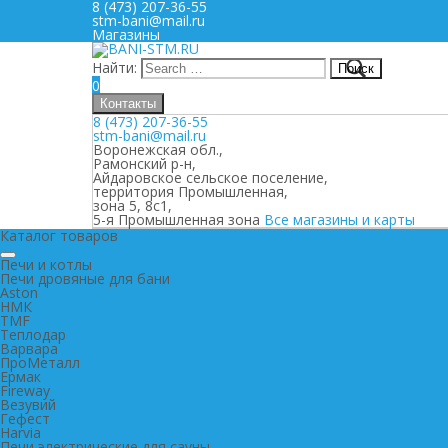
8 (473) 207-36-55
stm-bani@mail.ru
Магазины
Найти:
0
Контакты
8 (473) 207-36-55
stm-bani@mail.ru
Воронежская обл.,
Рамонский р-н,
Айдаровское сельское поселение,
территория Промышленная,
зона 5, 8с1,
5-я Промышленная зона
Все магазины и карты
Каталог товаров
Печи и котлы
Печи дровяные для бани
Aston
НМК
TMF
Теплодар
Варвара
ПроМеталл
Ермак
Fireway
Везувий
Гефест
Harvia
Печи электрические для сауны