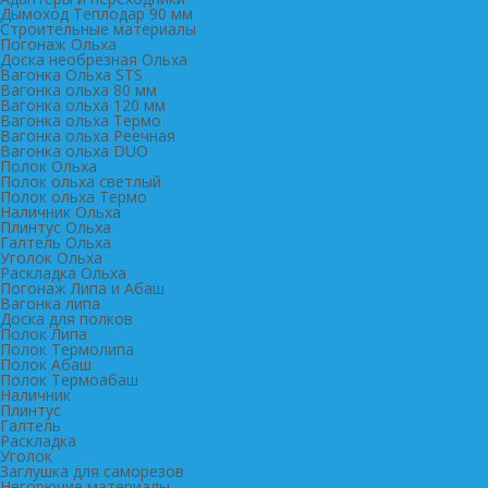
Дымоход Теплодар 90 мм
Cтроительные материалы
Погонаж Ольха
Доска необрезная Ольха
Вагонка Ольха STS
Вагонка ольха 80 мм
Вагонка ольха 120 мм
Вагонка ольха Термо
Вагонка ольха Реечная
Вагонка ольха DUO
Полок Ольха
Полок ольха светлый
Полок ольха Термо
Наличник Ольха
Плинтус Ольха
Галтель Ольха
Уголок Ольха
Раскладка Ольха
Погонаж Липа и Абаш
Вагонка липа
Доска для полков
Полок Липа
Полок Термолипа
Полок Абаш
Полок Термоабаш
Наличник
Плинтус
Галтель
Раскладка
Уголок
Заглушка для саморезов
Негорючие материалы