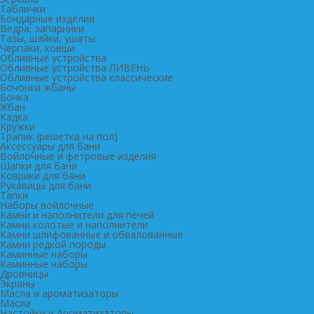
Таблички
Бондарные изделия
Ведра, запарники
Тазы, шайки, ушаты
Черпаки, ковши
Обливные устройства
Обливные устройства ЛИВЕНЬ
Обливные устройства классические
Бочонки жбаны
Бочка
Жбан
Кадка
Кружки
Трапик (решетка на пол)
Аксессуары для бани
Войлочные и фетровые изделия
Шапки для бани
Коврики для бани
Рукавицы для бани
Тапки
Наборы войлочные
Камни и наполнители для печей
Камни колотые и наполнители
Камни шлифованные и обвалованные
Камни редкой породы
Каминные наборы
Каминные наборы
Дровницы
Экраны
Масла и ароматизаторы
Масла
Настойки и Ароматизаторы