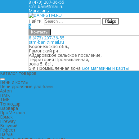
8 (473) 207-36-55
stm-bani@mail.ru
Магазины
Найти:
0
Контакты
8 (473) 207-36-55
stm-bani@mail.ru
Воронежская обл.,
Рамонский р-н,
Айдаровское сельское поселение,
территория Промышленная,
зона 5, 8с1,
5-я Промышленная зона
Все магазины и карты
Каталог товаров
Печи и котлы
Печи дровяные для бани
Aston
НМК
TMF
Теплодар
Варвара
ПроМеталл
Ермак
Fireway
Везувий
Гефест
Harvia
Печи электрические для сауны