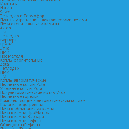
Кристина
Harvia
Sawo
Теплодар и Термофор
Пульты управления электрическими печами
Печи отопительные и камины
Aston
TMF
Теплодар
Варвара
Ермак
Этна
НМК
ПроМеталл
Котлы отопительные
Zota
Теплодар
НМК
TMF
Котлы автоматические
Пеллетные котлы Zota
Угольные котлы Zota
Полуавтоматические котлы Zota
Пеллетные горелки
Комплектующие к автоматическим котлам
Колонка водогрейная
Печи в облицовке из камня
Печи в камне ПроМеталл
Печи в камне Варвара
Печи в камне Гефест
Облицовка (Гефест)
Порталы (Гефест)