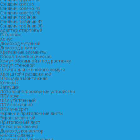
Сэндвич колено
Сэндвич колено 45
Сэндвич колено 90
Сэндвич тройник
Сэндвич тройник 45
Сэндвич тройник 90
Адаптер стартовый
Оголовок
Конус
Дымоход чугунный
Дымоход в камне
Крепежные элементы
Опора телескопическая
Хомут обжимной и под растяжку
Хомут стеновой
Штанга для стенового хомута
Кронштейн раздвижной
Площадка монтажная
Консоль
Заглушки
Потолочно-проходные устройства
ППУ круг
ППУ утепленный
ППУ составной
ППУ минерит
Экраны и притопочные листы
Экран защитный
Притопочный лист
Сетка для камней
Дымоход конвектор
Юбка и фланец
Адаптеры и переходники