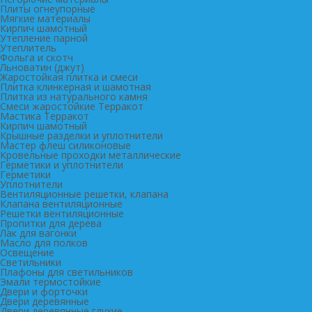
Плиты огнеупорные
Мягкие материалы
Кирпич шамотный
Утепление парной
Утеплитель
Фольга и скотч
Льноватин (джут)
Жаростойкая плитка и смеси
Плитка клинкерная и шамотная
Плитка из натурального камня
Смеси жаростойкие Терракот
Мастика Терракот
Кирпич шамотный
Крышные разделки и уплотнители
Мастер флеш силиконовые
Кровельные проходки металлические
Герметики и уплотнители
Герметики
Уплотнители
Вентиляционные решетки, клапана
Клапана вентиляционные
Решетки вентиляционные
Пропитки для дерева
Лак для вагонки
Масло для полков
Освещение
Светильники
Плафоны для светильников
Эмали термостойкие
Двери и форточки
Двери деревянные
Двери деревянные глухие