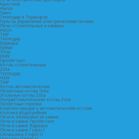
Кристина
Harvia
Sawo
Теплодар и Термофор
Пульты управления электрическими печами
Печи отопительные и камины
Aston
TMF
Теплодар
Варвара
Ермак
Этна
НМК
ПроМеталл
Котлы отопительные
Zota
Теплодар
НМК
TMF
Котлы автоматические
Пеллетные котлы Zota
Угольные котлы Zota
Полуавтоматические котлы Zota
Пеллетные горелки
Комплектующие к автоматическим котлам
Колонка водогрейная
Печи в облицовке из камня
Печи в камне ПроМеталл
Печи в камне Варвара
Печи в камне Гефест
Облицовка (Гефест)
Порталы (Гефест)