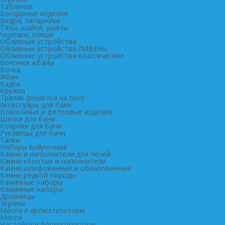
Таблички
Бондарные изделия
Ведра, запарники
Тазы, шайки, ушаты
Черпаки, ковши
Обливные устройства
Обливные устройства ЛИВЕНЬ
Обливные устройства классические
Бочонки жбаны
Бочка
Жбан
Кадка
Кружки
Трапик (решетка на пол)
Аксессуары для бани
Войлочные и фетровые изделия
Шапки для бани
Коврики для бани
Рукавицы для бани
Тапки
Наборы войлочные
Камни и наполнители для печей
Камни колотые и наполнители
Камни шлифованные и обвалованные
Камни редкой породы
Каминные наборы
Каминные наборы
Дровницы
Экраны
Масла и ароматизаторы
Масла
Настойки и Ароматизаторы