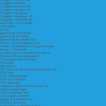
Сэндвич колено
Сэндвич колено 45
Сэндвич колено 90
Сэндвич тройник
Сэндвич тройник 45
Сэндвич тройник 90
Адаптер стартовый
Оголовок
Конус
Дымоход чугунный
Дымоход в камне
Крепежные элементы
Опора телескопическая
Хомут обжимной и под растяжку
Хомут стеновой
Штанга для стенового хомута
Кронштейн раздвижной
Площадка монтажная
Консоль
Заглушки
Потолочно-проходные устройства
ППУ круг
ППУ утепленный
ППУ составной
ППУ минерит
Экраны и притопочные листы
Экран защитный
Притопочный лист
Сетка для камней
Дымоход конвектор
Юбка и фланец
Адаптеры и переходники