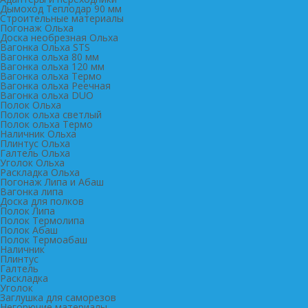
Дымоход Теплодар 90 мм
Cтроительные материалы
Погонаж Ольха
Доска необрезная Ольха
Вагонка Ольха STS
Вагонка ольха 80 мм
Вагонка ольха 120 мм
Вагонка ольха Термо
Вагонка ольха Реечная
Вагонка ольха DUO
Полок Ольха
Полок ольха светлый
Полок ольха Термо
Наличник Ольха
Плинтус Ольха
Галтель Ольха
Уголок Ольха
Раскладка Ольха
Погонаж Липа и Абаш
Вагонка липа
Доска для полков
Полок Липа
Полок Термолипа
Полок Абаш
Полок Термоабаш
Наличник
Плинтус
Галтель
Раскладка
Уголок
Заглушка для саморезов
Негорючие материалы