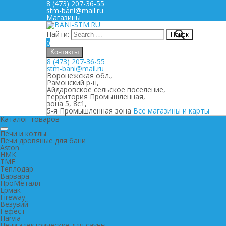
8 (473) 207-36-55
stm-bani@mail.ru
Магазины
Найти:
0
Контакты
8 (473) 207-36-55
stm-bani@mail.ru
Воронежская обл.,
Рамонский р-н,
Айдаровское сельское поселение,
территория Промышленная,
зона 5, 8с1,
5-я Промышленная зона
Все магазины и карты
Каталог товаров
Печи и котлы
Печи дровяные для бани
Aston
НМК
TMF
Теплодар
Варвара
ПроМеталл
Ермак
Fireway
Везувий
Гефест
Harvia
Печи электрические для сауны