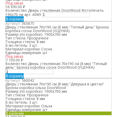
Под заказ
16 690.00
₽
Количество Дверь стеклянная DoorWood Фотопечать
190х70 см арт. А089
В корзину
Артикул:
565875
Дверь стеклянная 70х190 см (8 мм) “Теплый день” Бронза
коробка сосна DoorWood (УЦЕНКА)
Размер (по коробке):
1900х700 мм
Тип стекла:
Прозрачное
Толщина стекла:
8 мм
К-во петель:
3 шт.
Материал коробки:
Сосна
Единицы измерения:
шт
Под заказ
7 100.00
₽
Количество Дверь стеклянная 70х190 см (8 мм) "Теплый
день" Бронза коробка сосна DoorWood (УЦЕНКА)
В корзину
Артикул:
560042
Дверь стеклянная 70х190 см (8 мм) “Девушка в цветах”
Бронза коробка ольха DoorWood
Размер (по коробке):
1900х700 мм
Тип стекла:
Прозрачное
Толщина стекла:
8 мм
К-во петель:
3 шт.
Материал коробки:
Ольха
Единицы измерения:
шт
В наличии
16 000.00
₽