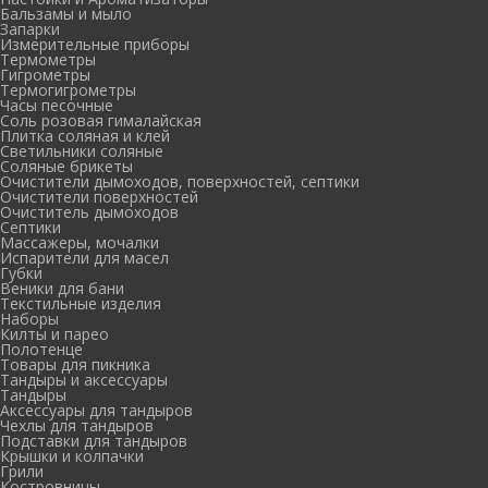
Бальзамы и мыло
Запарки
Измерительные приборы
Термометры
Гигрометры
Термогигрометры
Часы песочные
Соль розовая гималайская
Плитка соляная и клей
Светильники соляные
Соляные брикеты
Очистители дымоходов, поверхностей, септики
Очистители поверхностей
Очиститель дымоходов
Септики
Массажеры, мочалки
Испарители для масел
Губки
Веники для бани
Текстильные изделия
Наборы
Килты и парео
Полотенце
Товары для пикника
Тандыры и аксессуары
Тандыры
Аксессуары для тандыров
Чехлы для тандыров
Подставки для тандыров
Крышки и колпачки
Грили
Костровницы