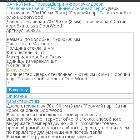
BANI-STM.RU
Товары
Двери и форточки
Двери
стеклянные
Двери стеклянные основная серия
Дверь
стеклянная 70х190 см (8 мм) “Горячий пар” Сатин коробка
ольха DoorWood
Дверь стеклянная 70х190 см (8 мм) “Горячий пар” Сатин
коробка ольха DoorWood
Артикул:
564872
Размер (по коробке):
1900х700 мм
Тип стекла:
Матовое
Толщина стекла:
8 мм
К-во петель:
3 шт.
Материал коробки:
Ольха
Единицы измерения:
шт
18 000.00
₽
В наличии
Количество Дверь стеклянная 70х190 см (8 мм) "Горячий
пар" Сатин коробка ольха DoorWood
В корзину
Описание
Характеристики
Дверь стеклянная 70х190 см (8 мм) "Горячий пар" Сатин
коробка ольха DoorWood
Выполнены из высококлассной древесины и
высокопрочного, термостойкого стекла, способного
выдержать температуру до 300 С. Укомплектованы
прочной рамой из многослойного дерева, уплотнителем
по периметру для уменьшения потерь тепла.
В комплекте ручка с магнитным замком.