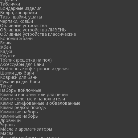
Таблички
Бондарные изделия
Ведра, запарники
Тазы, шайки, ушаты
Черпаки, ковши
Обливные устройства
Обливные устройства ЛИВЕНЬ
Обливные устройства классические
Бочонки жбаны
Бочка
Жбан
Кадка
Кружки
Трапик (решетка на пол)
Аксессуары для бани
Войлочные и фетровые изделия
Шапки для бани
Коврики для бани
Рукавицы для бани
Тапки
Наборы войлочные
Камни и наполнители для печей
Камни колотые и наполнители
Камни шлифованные и обвалованные
Камни редкой породы
Каминные наборы
Каминные наборы
Дровницы
Экраны
Масла и ароматизаторы
Масла
Настойки и Ароматизаторы