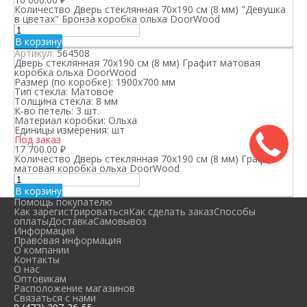
Количество Дверь стеклянная 70х190 см (8 мм) "Девушка
в цветах" Бронза коробка ольха DoorWood
В корзину
Артикул:
564508
Дверь стеклянная 70х190 см (8 мм) Графит матовая
коробка ольха DoorWood
Размер (по коробке):
1900х700 мм
Тип стекла:
Матовое
Толщина стекла:
8 мм
К-во петель:
3 шт.
Материал коробки:
Ольха
Единицы измерения:
шт
Под заказ
17 700.00
₽
Количество Дверь стеклянная 70х190 см (8 мм) Графит
матовая коробка ольха DoorWood
В корзину
Помощь покупателю
Как зарегистрироваться
Как сделать заказ
Способы
оплаты
Доставка
Самовывоз
Информация
Правовая информация
О компании
Контакты
О нас
Оптовикам
Расположение магазинов
Связаться с нами