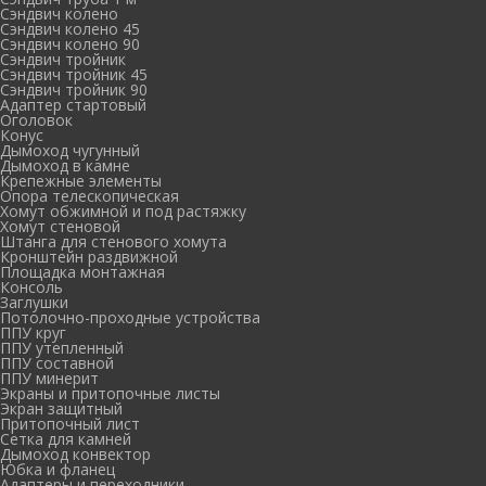
Сэндвич колено
Сэндвич колено 45
Сэндвич колено 90
Сэндвич тройник
Сэндвич тройник 45
Сэндвич тройник 90
Адаптер стартовый
Оголовок
Конус
Дымоход чугунный
Дымоход в камне
Крепежные элементы
Опора телескопическая
Хомут обжимной и под растяжку
Хомут стеновой
Штанга для стенового хомута
Кронштейн раздвижной
Площадка монтажная
Консоль
Заглушки
Потолочно-проходные устройства
ППУ круг
ППУ утепленный
ППУ составной
ППУ минерит
Экраны и притопочные листы
Экран защитный
Притопочный лист
Сетка для камней
Дымоход конвектор
Юбка и фланец
Адаптеры и переходники