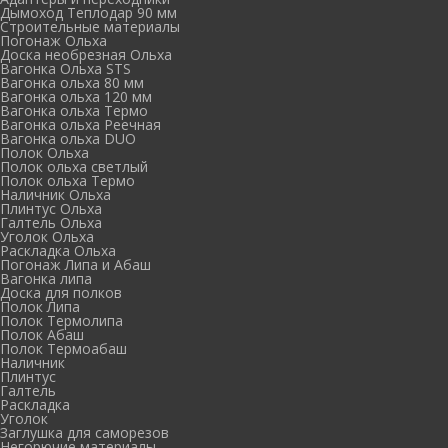
Дымоход Теплодар 90 мм
Cтроительные материалы
Погонаж Ольха
Доска необрезная Ольха
Вагонка Ольха STS
Вагонка ольха 80 мм
Вагонка ольха 120 мм
Вагонка ольха Термо
Вагонка ольха Реечная
Вагонка ольха DUO
Полок Ольха
Полок ольха светлый
Полок ольха Термо
Наличник Ольха
Плинтус Ольха
Галтель Ольха
Уголок Ольха
Раскладка Ольха
Погонаж Липа и Абаш
Вагонка липа
Доска для полков
Полок Липа
Полок Термолипа
Полок Абаш
Полок Термоабаш
Наличник
Плинтус
Галтель
Раскладка
Уголок
Заглушка для саморезов
Негорючие материалы