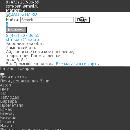
8 (473) 207-36-55
stm-bani@mail.ru
Магазины
Найти:
0
Контакты
8 (473) 207-36-55
stm-bani@mail.ru
Воронежская обл.,
Рамонский р-н,
Айдаровское сельское поселение,
территория Промышленная,
зона 5, 8с1,
5-я Промышленная зона
Все магазины и карты
Каталог товаров
Печи и котлы
Печи дровяные для бани
Aston
НМК
TMF
Теплодар
Варвара
ПроМеталл
Ермак
Fireway
Везувий
Гефест
Harvia
Печи электрические для сауны