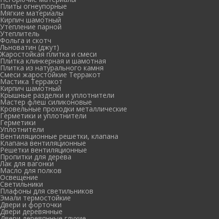
Плиты огнеупорные
Мягкие материалы
Кирпич шамотный
Утепление парной
Утеплитель
Фольга и скотч
Льноватин (джут)
Жаростойкая плитка и смеси
Плитка клинкерная и шамотная
Плитка из натурального камня
Смеси жаростойкие Терракот
Мастика Терракот
Кирпич шамотный
Крышные разделки и уплотнители
Мастер флеш силиконовые
Кровельные проходки металлические
Герметики и уплотнители
Герметики
Уплотнители
Вентиляционные решетки, клапана
Клапана вентиляционные
Решетки вентиляционные
Пропитки для дерева
Лак для вагонки
Масло для полков
Освещение
Светильники
Плафоны для светильников
Эмали термостойкие
Двери и форточки
Двери деревянные
Двери деревянные глухие