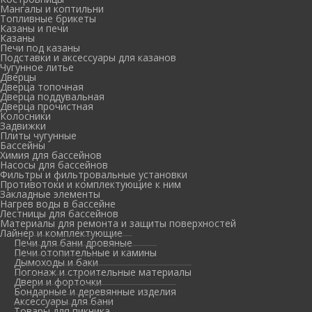
Мангалы и коптильни
Топливные брикеты
Казаны и печи
Казаны
Печи под казаны
Подставки и аксессуары для казанов
Чугунное литье
Дверцы
Дверца топочная
Дверца поддувальная
Дверца прочистная
Колосники
Задвижки
Плиты чугунные
Бассейны
Химия для бассейнов
Насосы для бассейнов
Фильтры и фильтровальные установки
Противотоки и комплектующие к ним
Закладные элементы
Нагрев воды в бассейне
Лестницы для бассейнов
Материалы для ремонта и защиты поверхностей
Лайнер и комплектующие
Печи для бани дровяные
Печи отопительные и камины
Дымоходы и баки
Погонаж и строительные материалы
Двери и форточки
Бондарные и деревянные изделия
Аксессуары для бани
Товары для пикника