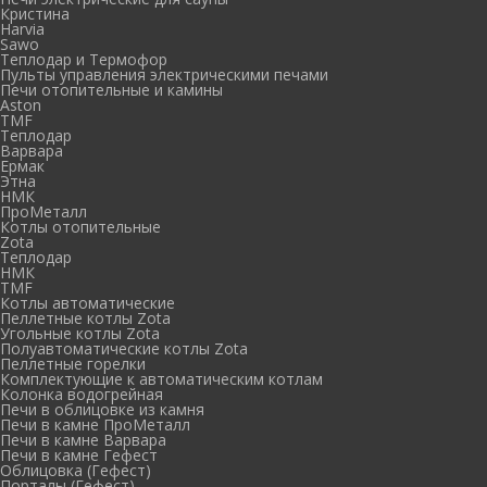
Кристина
Harvia
Sawo
Теплодар и Термофор
Пульты управления электрическими печами
Печи отопительные и камины
Aston
TMF
Теплодар
Варвара
Ермак
Этна
НМК
ПроМеталл
Котлы отопительные
Zota
Теплодар
НМК
TMF
Котлы автоматические
Пеллетные котлы Zota
Угольные котлы Zota
Полуавтоматические котлы Zota
Пеллетные горелки
Комплектующие к автоматическим котлам
Колонка водогрейная
Печи в облицовке из камня
Печи в камне ПроМеталл
Печи в камне Варвара
Печи в камне Гефест
Облицовка (Гефест)
Порталы (Гефест)