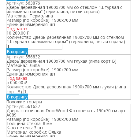
Артикул:
563876
Дверь деревянная 1900х700 мм со стеклом “Штурвал с
иллюминатором” (термолипа, петли справа)
Материал:
Термолипа
Размер (по коробке):
1900х700 мм
Единицы измерения:
шт
Под заказ
10 200.00
₽
Количество Дверь деревянная 1900х700 мм со стеклом
"Штурвал с иллюминатором" (термолипа, петли справа)
В корзину
Артикул:
556832
Дверь деревянная 1900х700 мм глухая (липа сорт В)
Материал:
Липа
Размер (по коробке):
1900х700 мм
Единицы измерения:
шт
Под заказ
5 050.00
₽
Количество Дверь деревянная 1900х700 мм глухая (липа
сорт В)
В корзину
Похожие товары
Артикул:
561627
Дверь стеклянная DoorWood Фотопечать 190х70 см арт.
А089
Размер (по коробке):
1900х700 мм
Толщина стекла:
8 мм
К-во петель:
3 шт.
Материал коробки:
Ольха
Единицы измерения:
шт