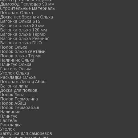
Дымоход Теплодар 90 мм
Cтроительные материалы
Погонаж Ольха
Доска необрезная Ольха
Вагонка Ольха STS
Вагонка ольха 80 мм
Вагонка ольха 120 мм
Вагонка ольха Термо
Вагонка ольха Реечная
Вагонка ольха DUO
Полок Ольха
Полок ольха светлый
Полок ольха Термо
Наличник Ольха
Плинтус Ольха
Галтель Ольха
Уголок Ольха
Раскладка Ольха
Погонаж Липа и Абаш
Вагонка липа
Доска для полков
Полок Липа
Полок Термолипа
Полок Абаш
Полок Термоабаш
Наличник
Плинтус
Галтель
Раскладка
Уголок
Заглушка для саморезов
Негорючие материалы