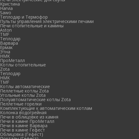
Кристина
Harvia
Sawo
Теплодар и Термофор
Пульты управления электрическими печами
Печи отопительные и камины
Aston
TMF
Теплодар
Варвара
Ермак
Этна
НМК
ПроМеталл
Котлы отопительные
Zota
Теплодар
НМК
TMF
Котлы автоматические
Пеллетные котлы Zota
Угольные котлы Zota
Полуавтоматические котлы Zota
Пеллетные горелки
Комплектующие к автоматическим котлам
Колонка водогрейная
Печи в облицовке из камня
Печи в камне ПроМеталл
Печи в камне Варвара
Печи в камне Гефест
Облицовка (Гефест)
Порталы (Гефест)