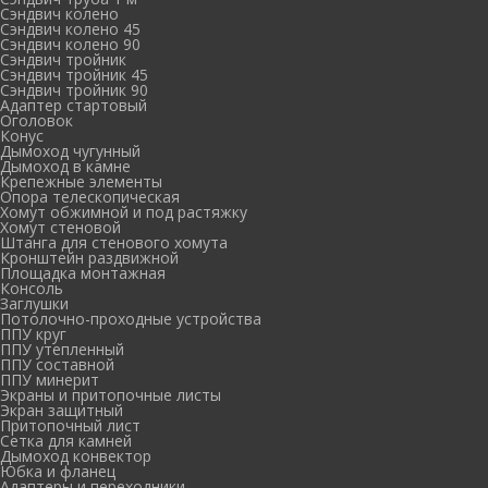
Сэндвич колено
Сэндвич колено 45
Сэндвич колено 90
Сэндвич тройник
Сэндвич тройник 45
Сэндвич тройник 90
Адаптер стартовый
Оголовок
Конус
Дымоход чугунный
Дымоход в камне
Крепежные элементы
Опора телескопическая
Хомут обжимной и под растяжку
Хомут стеновой
Штанга для стенового хомута
Кронштейн раздвижной
Площадка монтажная
Консоль
Заглушки
Потолочно-проходные устройства
ППУ круг
ППУ утепленный
ППУ составной
ППУ минерит
Экраны и притопочные листы
Экран защитный
Притопочный лист
Сетка для камней
Дымоход конвектор
Юбка и фланец
Адаптеры и переходники