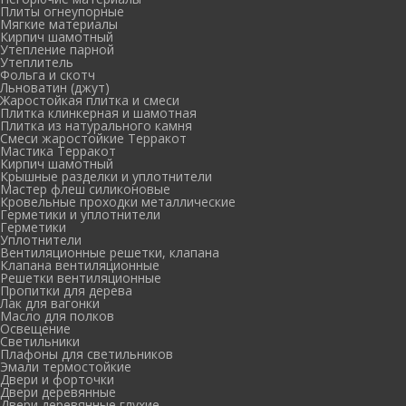
Плиты огнеупорные
Мягкие материалы
Кирпич шамотный
Утепление парной
Утеплитель
Фольга и скотч
Льноватин (джут)
Жаростойкая плитка и смеси
Плитка клинкерная и шамотная
Плитка из натурального камня
Смеси жаростойкие Терракот
Мастика Терракот
Кирпич шамотный
Крышные разделки и уплотнители
Мастер флеш силиконовые
Кровельные проходки металлические
Герметики и уплотнители
Герметики
Уплотнители
Вентиляционные решетки, клапана
Клапана вентиляционные
Решетки вентиляционные
Пропитки для дерева
Лак для вагонки
Масло для полков
Освещение
Светильники
Плафоны для светильников
Эмали термостойкие
Двери и форточки
Двери деревянные
Двери деревянные глухие