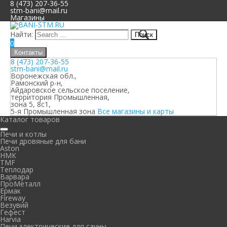
8 (473) 207-36-55
stm-bani@mail.ru
Магазины
Найти:
0
Контакты
8 (473) 207-36-55
stm-bani@mail.ru
Воронежская обл.,
Рамонский р-н,
Айдаровское сельское поселение,
территория Промышленная,
зона 5, 8с1,
5-я Промышленная зона
Все магазины и карты
Каталог товаров
Печи и котлы
Печи дровяные для бани
Aston
НМК
TMF
Теплодар
Варвара
ПроМеталл
Ермак
Fireway
Везувий
Гефест
Harvia
Печи электрические для сауны