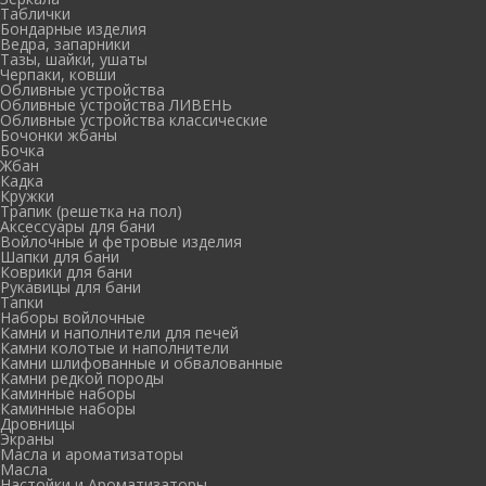
Таблички
Бондарные изделия
Ведра, запарники
Тазы, шайки, ушаты
Черпаки, ковши
Обливные устройства
Обливные устройства ЛИВЕНЬ
Обливные устройства классические
Бочонки жбаны
Бочка
Жбан
Кадка
Кружки
Трапик (решетка на пол)
Аксессуары для бани
Войлочные и фетровые изделия
Шапки для бани
Коврики для бани
Рукавицы для бани
Тапки
Наборы войлочные
Камни и наполнители для печей
Камни колотые и наполнители
Камни шлифованные и обвалованные
Камни редкой породы
Каминные наборы
Каминные наборы
Дровницы
Экраны
Масла и ароматизаторы
Масла
Настойки и Ароматизаторы