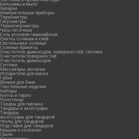
Бальзамы и мыло
Запарки
Измерительные приборы
Термометры
Гигрометры
Термогигрометры
Часы песочные
Соль розовая гималайская
Плитка соляная и клей
Светильники соляные
Соляные брикеты
Очистители дымоходов, поверхностей, септики
Очистители поверхностей
Очиститель дымоходов
Септики
Массажеры, мочалки
Испарители для масел
Губки
Веники для бани
Текстильные изделия
Наборы
Килты и парео
Полотенце
Товары для пикника
Тандыры и аксессуары
Тандыры
Аксессуары для тандыров
Чехлы для тандыров
Подставки для тандыров
Крышки и колпачки
Грили
Костровницы