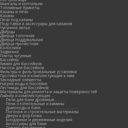
Мангалы и коптильни
Топливные брикеты
Казаны и печи
Казаны
Печи под казаны
Подставки и аксессуары для казанов
Чугунное литье
Дверцы
Дверца топочная
Дверца поддувальная
Дверца прочистная
Колосники
Задвижки
Плиты чугунные
Бассейны
Химия для бассейнов
Насосы для бассейнов
Фильтры и фильтровальные установки
Противотоки и комплектующие к ним
Закладные элементы
Нагрев воды в бассейне
Лестницы для бассейнов
Материалы для ремонта и защиты поверхностей
Лайнер и комплектующие
Печи для бани дровяные
Печи отопительные и камины
Дымоходы и баки
Погонаж и строительные материалы
Двери и форточки
Бондарные и деревянные изделия
Аксессуары для бани
Товары для пикника