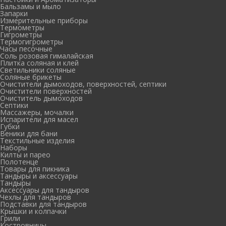
Бальзамы и мыло
Запарки
Измерительные приборы
Термометры
Гигрометры
Термогигрометры
Часы песочные
Соль розовая гималайская
Плитка соляная и клей
Светильники соляные
Соляные брикеты
Очистители дымоходов, поверхностей, септики
Очистители поверхностей
Очиститель дымоходов
Септики
Массажеры, мочалки
Испарители для масел
Губки
Веники для бани
Текстильные изделия
Наборы
Килты и парео
Полотенце
Товары для пикника
Тандыры и аксессуары
Тандыры
Аксессуары для тандыров
Чехлы для тандыров
Подставки для тандыров
Крышки и колпачки
Грили
Костровницы