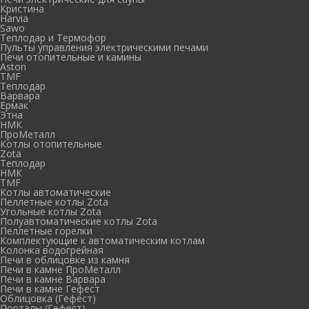
Кристина
Harvia
Sawo
Теплодар и Термофор
Пульты управления электрическими печами
Печи отопительные и камины
Aston
TMF
Теплодар
Варвара
Ермак
Этна
НМК
ПроМеталл
Котлы отопительные
Zota
Теплодар
НМК
TMF
Котлы автоматические
Пеллетные котлы Zota
Угольные котлы Zota
Полуавтоматические котлы Zota
Пеллетные горелки
Комплектующие к автоматическим котлам
Колонка водогрейная
Печи в облицовке из камня
Печи в камне ПроМеталл
Печи в камне Варвара
Печи в камне Гефест
Облицовка (Гефест)
Порталы (Гефест)