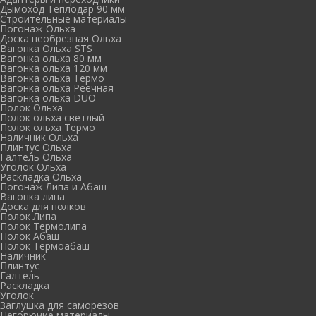
Дымоход Теплодар 90 мм
Cтроительные материалы
Погонаж Ольха
Доска необрезная Ольха
Вагонка Ольха STS
Вагонка ольха 80 мм
Вагонка ольха 120 мм
Вагонка ольха Термо
Вагонка ольха Реечная
Вагонка ольха DUO
Полок Ольха
Полок ольха светлый
Полок ольха Термо
Наличник Ольха
Плинтус Ольха
Галтель Ольха
Уголок Ольха
Раскладка Ольха
Погонаж Липа и Абаш
Вагонка липа
Доска для полков
Полок Липа
Полок Термолипа
Полок Абаш
Полок Термоабаш
Наличник
Плинтус
Галтель
Раскладка
Уголок
Заглушка для саморезов
Негорючие материалы