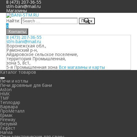
8 (473) 207-36-55
stm-bani@mail.ru
Магазины
Найти:
0
Контакты
8 (473) 207-36-55
stm-bani@mail.ru
Воронежская обл.,
Рамонский р-н,
Айдаровское сельское поселение,
территория Промышленная,
зона 5, 8с1,
5-я Промышленная зона
Все магазины и карты
Каталог товаров
Печи и котлы
Печи дровяные для бани
Aston
НМК
TMF
Теплодар
Варвара
ПроМеталл
Ермак
Fireway
Везувий
Гефест
Harvia
Печи электрические для сауны