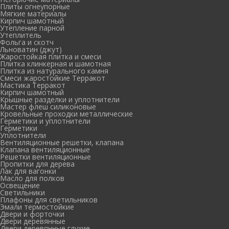
Плиты огнеупорные
Мягкие материалы
Кирпич шамотный
Утепление парной
Утеплитель
Фольга и скотч
Льноватин (джут)
Жаростойкая плитка и смеси
Плитка клинкерная и шамотная
Плитка из натурального камня
Смеси жаростойкие Терракот
Мастика Терракот
Кирпич шамотный
Крышные разделки и уплотнители
Мастер флеш силиконовые
Кровельные проходки металлические
Герметики и уплотнители
Герметики
Уплотнители
Вентиляционные решетки, клапана
Клапана вентиляционные
Решетки вентиляционные
Пропитки для дерева
Лак для вагонки
Масло для полков
Освещение
Светильники
Плафоны для светильников
Эмали термостойкие
Двери и форточки
Двери деревянные
Двери деревянные глухие