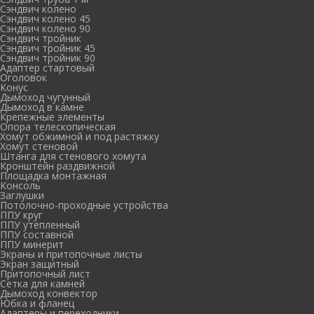
Сэндвич колено
Сэндвич колено 45
Сэндвич колено 90
Сэндвич тройник
Сэндвич тройник 45
Сэндвич тройник 90
Адаптер стартовый
Оголовок
Конус
Дымоход чугунный
Дымоход в камне
Крепежные элементы
Опора телескопическая
Хомут обжимной и под растяжку
Хомут стеновой
Штанга для стенового хомута
Кронштейн раздвижной
Площадка монтажная
Консоль
Заглушки
Потолочно-проходные устройства
ППУ круг
ППУ утепленный
ППУ составной
ППУ минерит
Экраны и притопочные листы
Экран защитный
Притопочный лист
Сетка для камней
Дымоход конвектор
Юбка и фланец
Адаптеры и переходники