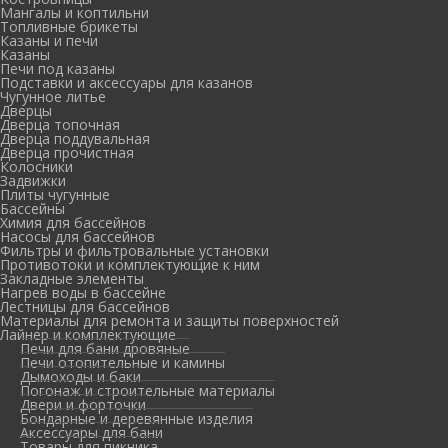
Мангалы и коптильни
Топливные брикеты
Казаны и печи
Казаны
Печи под казаны
Подставки и аксессуары для казанов
Чугунное литье
Дверцы
Дверца топочная
Дверца поддувальная
Дверца прочистная
Колосники
Задвижки
Плиты чугунные
Бассейны
Химия для бассейнов
Насосы для бассейнов
Фильтры и фильтровальные установки
Противотоки и комплектующие к ним
Закладные элементы
Нагрев воды в бассейне
Лестницы для бассейнов
Материалы для ремонта и защиты поверхностей
Лайнер и комплектующие
Печи для бани дровяные
Печи отопительные и камины
Дымоходы и баки
Погонаж и строительные материалы
Двери и форточки
Бондарные и деревянные изделия
Аксессуары для бани
Товары для пикника