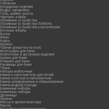
Таблички
Бондарные изделия
Ведра, запарники
Тазы, шайки, ушаты
Черпаки, ковши
Обливные устройства
Обливные устройства ЛИВЕНЬ
Обливные устройства классические
Бочонки жбаны
Бочка
Жбан
Кадка
Кружки
Трапик (решетка на пол)
Аксессуары для бани
Войлочные и фетровые изделия
Шапки для бани
Коврики для бани
Рукавицы для бани
Тапки
Наборы войлочные
Камни и наполнители для печей
Камни колотые и наполнители
Камни шлифованные и обвалованные
Камни редкой породы
Каминные наборы
Каминные наборы
Дровницы
Экраны
Масла и ароматизаторы
Масла
Настойки и Ароматизаторы