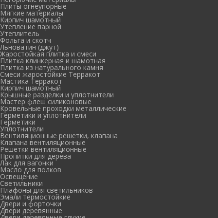
Плиты огнеупорные
Мягкие материалы
Кирпич шамотный
Утепление парной
Утеплитель
Фольга и скотч
Льноватин (джут)
Жаростойкая плитка и смеси
Плитка клинкерная и шамотная
Плитка из натурального камня
Смеси жаростойкие Терракот
Мастика Терракот
Кирпич шамотный
Крышные разделки и уплотнители
Мастер флеш силиконовые
Кровельные проходки металлические
Герметики и уплотнители
Герметики
Уплотнители
Вентиляционные решетки, клапана
Клапана вентиляционные
Решетки вентиляционные
Пропитки для дерева
Лак для вагонки
Масло для полков
Освещение
Светильники
Плафоны для светильников
Эмали термостойкие
Двери и форточки
Двери деревянные
Двери деревянные глухие