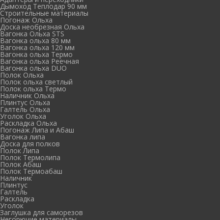
Дымоход Теплодар 90 мм
Cтроительные материалы
Погонаж Ольха
Доска необрезная Ольха
Вагонка Ольха STS
Вагонка ольха 80 мм
Вагонка ольха 120 мм
Вагонка ольха Термо
Вагонка ольха Реечная
Вагонка ольха DUO
Полок Ольха
Полок ольха светлый
Полок ольха Термо
Наличник Ольха
Плинтус Ольха
Галтель Ольха
Уголок Ольха
Раскладка Ольха
Погонаж Липа и Абаш
Вагонка липа
Доска для полков
Полок Липа
Полок Термолипа
Полок Абаш
Полок Термоабаш
Наличник
Плинтус
Галтель
Раскладка
Уголок
Заглушка для саморезов
Негорючие материалы