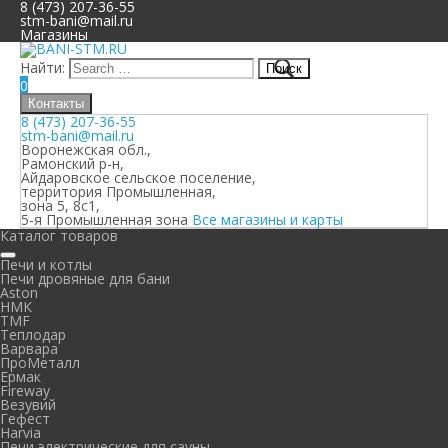
8 (473) 207-36-55
stm-bani@mail.ru
Магазины
Найти:
0
Контакты
8 (473) 207-36-55
stm-bani@mail.ru
Воронежская обл.,
Рамонский р-н,
Айдаровское сельское поселение,
территория Промышленная,
зона 5, 8с1,
5-я Промышленная зона
Все магазины и карты
Каталог товаров
Печи и котлы
Печи дровяные для бани
Aston
НМК
TMF
Теплодар
Варвара
ПроМеталл
Ермак
Fireway
Везувий
Гефест
Harvia
Печи электрические для сауны