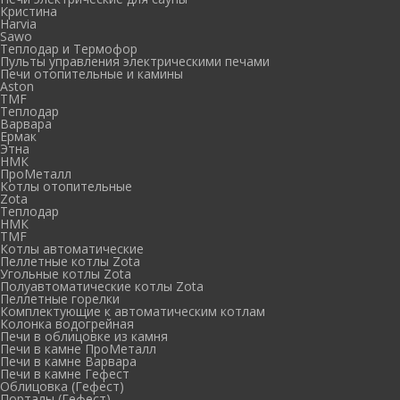
Кристина
Harvia
Sawo
Теплодар и Термофор
Пульты управления электрическими печами
Печи отопительные и камины
Aston
TMF
Теплодар
Варвара
Ермак
Этна
НМК
ПроМеталл
Котлы отопительные
Zota
Теплодар
НМК
TMF
Котлы автоматические
Пеллетные котлы Zota
Угольные котлы Zota
Полуавтоматические котлы Zota
Пеллетные горелки
Комплектующие к автоматическим котлам
Колонка водогрейная
Печи в облицовке из камня
Печи в камне ПроМеталл
Печи в камне Варвара
Печи в камне Гефест
Облицовка (Гефест)
Порталы (Гефест)