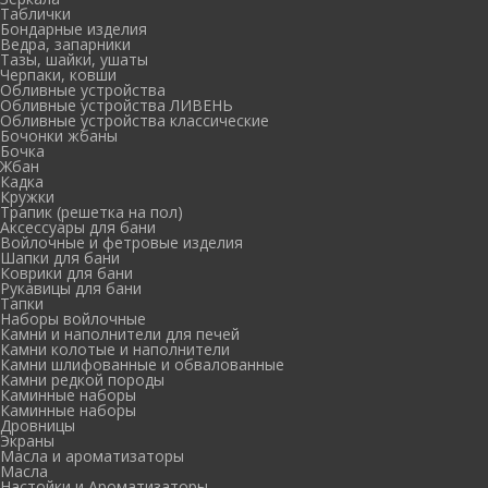
Таблички
Бондарные изделия
Ведра, запарники
Тазы, шайки, ушаты
Черпаки, ковши
Обливные устройства
Обливные устройства ЛИВЕНЬ
Обливные устройства классические
Бочонки жбаны
Бочка
Жбан
Кадка
Кружки
Трапик (решетка на пол)
Аксессуары для бани
Войлочные и фетровые изделия
Шапки для бани
Коврики для бани
Рукавицы для бани
Тапки
Наборы войлочные
Камни и наполнители для печей
Камни колотые и наполнители
Камни шлифованные и обвалованные
Камни редкой породы
Каминные наборы
Каминные наборы
Дровницы
Экраны
Масла и ароматизаторы
Масла
Настойки и Ароматизаторы