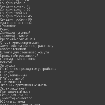
Сэндвич колено
Сэндвич колено 45
Сэндвич колено 90
Сэндвич тройник
Сэндвич тройник 45
Сэндвич тройник 90
Адаптер стартовый
Оголовок
Конус
Дымоход чугунный
Дымоход в камне
Крепежные элементы
Опора телескопическая
Хомут обжимной и под растяжку
Хомут стеновой
Штанга для стенового хомута
Кронштейн раздвижной
Площадка монтажная
Консоль
Заглушки
Потолочно-проходные устройства
ППУ круг
ППУ утепленный
ППУ составной
ППУ минерит
Экраны и притопочные листы
Экран защитный
Притопочный лист
Сетка для камней
Дымоход конвектор
Юбка и фланец
Адаптеры и переходники