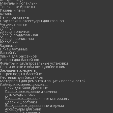
Мангалы и коптильни
Топливные брикеты
Казаны и печи
Казаны
Печи под казаны
Подставки и аксессуары для казанов
Чугунное литье
Дверцы
Дверца топочная
Дверца поддувальная
Дверца прочистная
Колосники
Задвижки
Плиты чугунные
Бассейны
Химия для бассейнов
Насосы для бассейнов
Фильтры и фильтровальные установки
Противотоки и комплектующие к ним
Закладные элементы
Нагрев воды в бассейне
Лестницы для бассейнов
Материалы для ремонта и защиты поверхностей
Лайнер и комплектующие
Печи для бани дровяные
Печи отопительные и камины
Дымоходы и баки
Погонаж и строительные материалы
Двери и форточки
Бондарные и деревянные изделия
Аксессуары для бани
Товары для пикника