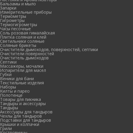
Бальзамы и мыло
Запарки
Измерительные приборы
Термометры
Гигрометры
Термогигрометры
Часы песочные
Соль розовая гималайская
Плитка соляная и клей
Светильники соляные
Соляные брикеты
Очистители дымоходов, поверхностей, септики
Очистители поверхностей
Очиститель дымоходов
Септики
Массажеры, мочалки
Испарители для масел
Губки
Веники для бани
Текстильные изделия
Наборы
Килты и парео
Полотенце
Товары для пикника
Тандыры и аксессуары
Тандыры
Аксессуары для тандыров
Чехлы для тандыров
Подставки для тандыров
Крышки и колпачки
Грили
Костровницы