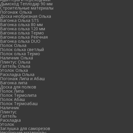
Дымоход Теплодар 90 мм
Cтроительные материалы
Погонаж Ольха
Доска необрезная Ольха
Вагонка Ольха STS
Вагонка ольха 80 мм
Вагонка ольха 120 мм
Вагонка ольха Термо
Вагонка ольха Реечная
Вагонка ольха DUO
Полок Ольха
Полок ольха светлый
Полок ольха Термо
Наличник Ольха
Плинтус Ольха
Галтель Ольха
Уголок Ольха
Раскладка Ольха
Погонаж Липа и Абаш
Вагонка липа
Доска для полков
Полок Липа
Полок Термолипа
Полок Абаш
Полок Термоабаш
Наличник
Плинтус
Галтель
Раскладка
Уголок
Заглушка для саморезов
Негорючие материалы