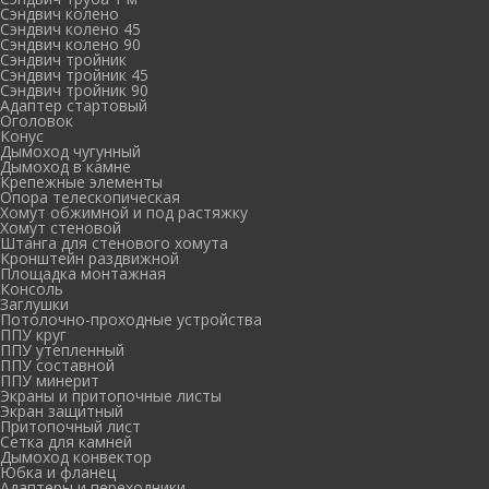
Сэндвич колено
Сэндвич колено 45
Сэндвич колено 90
Сэндвич тройник
Сэндвич тройник 45
Сэндвич тройник 90
Адаптер стартовый
Оголовок
Конус
Дымоход чугунный
Дымоход в камне
Крепежные элементы
Опора телескопическая
Хомут обжимной и под растяжку
Хомут стеновой
Штанга для стенового хомута
Кронштейн раздвижной
Площадка монтажная
Консоль
Заглушки
Потолочно-проходные устройства
ППУ круг
ППУ утепленный
ППУ составной
ППУ минерит
Экраны и притопочные листы
Экран защитный
Притопочный лист
Сетка для камней
Дымоход конвектор
Юбка и фланец
Адаптеры и переходники