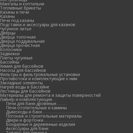
Мангалы и коптильни
Топливные брикеты
Казаны и печи
Казаны
Печи под казаны
Подставки и аксессуары для казанов
Чугунное литье
Дверцы
Дверца топочная
Дверца поддувальная
Дверца прочистная
Колосники
Задвижки
Плиты чугунные
Бассейны
Химия для бассейнов
Насосы для бассейнов
Фильтры и фильтровальные установки
Противотоки и комплектующие к ним
Закладные элементы
Нагрев воды в бассейне
Лестницы для бассейнов
Материалы для ремонта и защиты поверхностей
Лайнер и комплектующие
Печи для бани дровяные
Печи отопительные и камины
Дымоходы и баки
Погонаж и строительные материалы
Двери и форточки
Бондарные и деревянные изделия
Аксессуары для бани
Товары для пикника