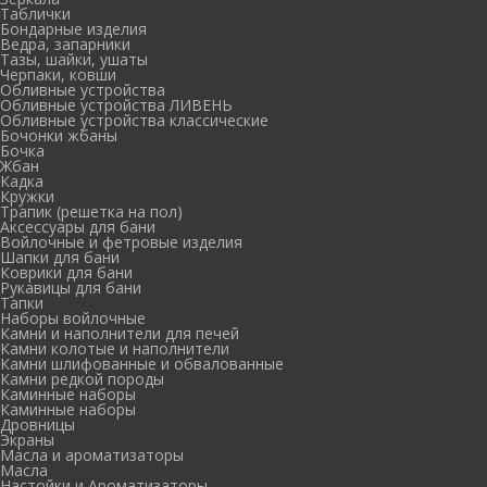
Таблички
Бондарные изделия
Ведра, запарники
Тазы, шайки, ушаты
Черпаки, ковши
Обливные устройства
Обливные устройства ЛИВЕНЬ
Обливные устройства классические
Бочонки жбаны
Бочка
Жбан
Кадка
Кружки
Трапик (решетка на пол)
Аксессуары для бани
Войлочные и фетровые изделия
Шапки для бани
Коврики для бани
Рукавицы для бани
Тапки
Наборы войлочные
Камни и наполнители для печей
Камни колотые и наполнители
Камни шлифованные и обвалованные
Камни редкой породы
Каминные наборы
Каминные наборы
Дровницы
Экраны
Масла и ароматизаторы
Масла
Настойки и Ароматизаторы