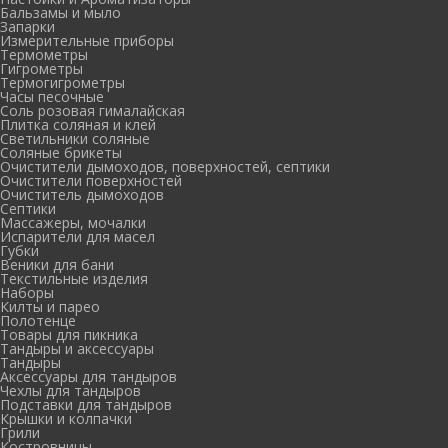
Бальзамы и мыло
Запарки
Измерительные приборы
Термометры
Гигрометры
Термогигрометры
Часы песочные
Соль розовая гималайская
Плитка соляная и клей
Светильники соляные
Соляные брикеты
Очистители дымоходов, поверхностей, септики
Очистители поверхностей
Очиститель дымоходов
Септики
Массажеры, мочалки
Испарители для масел
Губки
Веники для бани
Текстильные изделия
Наборы
Килты и парео
Полотенце
Товары для пикника
Тандыры и аксессуары
Тандыры
Аксессуары для тандыров
Чехлы для тандыров
Подставки для тандыров
Крышки и колпачки
Грили
Костровницы