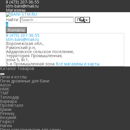
8 (473) 207-36-55
stm-bani@mail.ru
Магазины
Найти:
0
Контакты
8 (473) 207-36-55
stm-bani@mail.ru
Воронежская обл.,
Рамонский р-н,
Айдаровское сельское поселение,
территория Промышленная,
зона 5, 8с1,
5-я Промышленная зона
Все магазины и карты
Каталог товаров
Печи и котлы
Печи дровяные для бани
Aston
НМК
TMF
Теплодар
Варвара
ПроМеталл
Ермак
Fireway
Везувий
Гефест
Harvia
Печи электрические для сауны