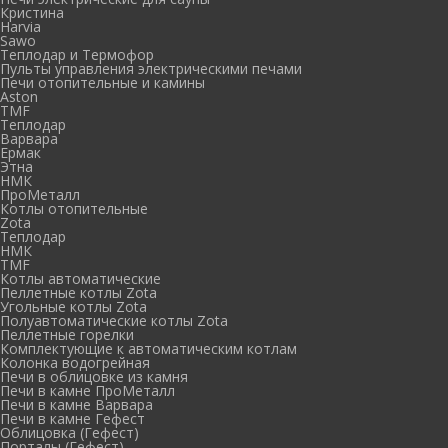
Кристина
Harvia
Sawo
Теплодар и Термофор
Пульты управления электрическими печами
Печи отопительные и камины
Aston
TMF
Теплодар
Варвара
Ермак
Этна
НМК
ПроМеталл
Котлы отопительные
Zota
Теплодар
НМК
TMF
Котлы автоматические
Пеллетные котлы Zota
Угольные котлы Zota
Полуавтоматические котлы Zota
Пеллетные горелки
Комплектующие к автоматическим котлам
Колонка водогрейная
Печи в облицовке из камня
Печи в камне ПроМеталл
Печи в камне Варвара
Печи в камне Гефест
Облицовка (Гефест)
Порталы (Гефест)