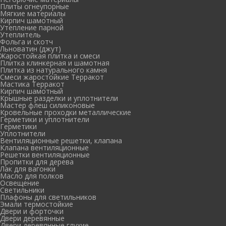
Плиты огнеупорные
Мягкие материалы
Кирпич шамотный
Утепление парной
Утеплитель
Фольга и скотч
Льноватин (джут)
Жаростойкая плитка и смеси
Плитка клинкерная и шамотная
Плитка из натурального камня
Смеси жаростойкие Терракот
Мастика Терракот
Кирпич шамотный
Крышные разделки и уплотнители
Мастер флеш силиконовые
Кровельные проходки металлические
Герметики и уплотнители
Герметики
Уплотнители
Вентиляционные решетки, клапана
Клапана вентиляционные
Решетки вентиляционные
Пропитки для дерева
Лак для вагонки
Масло для полков
Освещение
Светильники
Плафоны для светильников
Эмали термостойкие
Двери и форточки
Двери деревянные
Двери деревянные глухие