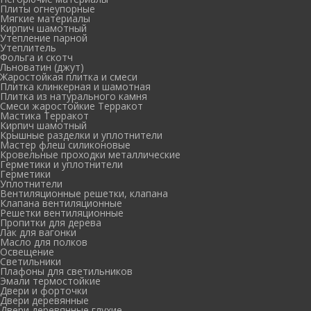
Плиты огнеупорные
Мягкие материалы
Кирпич шамотный
Утепление парной
Утеплитель
Фольга и скотч
Льноватин (джут)
Жаростойкая плитка и смеси
Плитка клинкерная и шамотная
Плитка из натурального камня
Смеси жаростойкие Терракот
Мастика Терракот
Кирпич шамотный
Крышные разделки и уплотнители
Мастер флеш силиконовые
Кровельные проходки металлические
Герметики и уплотнители
Герметики
Уплотнители
Вентиляционные решетки, клапана
Клапана вентиляционные
Решетки вентиляционные
Пропитки для дерева
Лак для вагонки
Масло для полков
Освещение
Светильники
Плафоны для светильников
Эмали термостойкие
Двери и форточки
Двери деревянные
Двери деревянные глухие