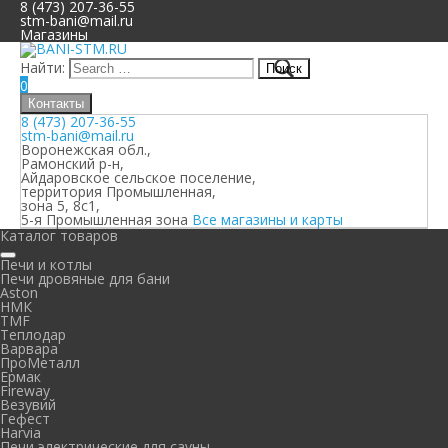
8 (473) 207-36-55
stm-bani@mail.ru
Магазины
Найти:
0
Контакты
8 (473) 207-36-55
stm-bani@mail.ru
Воронежская обл.,
Рамонский р-н,
Айдаровское сельское поселение,
территория Промышленная,
зона 5, 8с1,
5-я Промышленная зона
Все магазины и карты
Каталог товаров
Печи и котлы
Печи дровяные для бани
Aston
НМК
TMF
Теплодар
Варвара
ПроМеталл
Ермак
Fireway
Везувий
Гефест
Harvia
Печи электрические для сауны