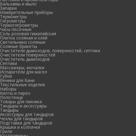
Бальзамы и мыло
Запарки
Измерительные приборы
Термометры
Гигрометры
Термогигрометры
Часы песочные
Соль розовая гималайская
Плитка соляная и клей
Светильники соляные
Соляные брикеты
Очистители дымоходов, поверхностей, септики
Очистители поверхностей
Очиститель дымоходов
Септики
Массажеры, мочалки
Испарители для масел
Губки
Веники для бани
Текстильные изделия
Наборы
Килты и парео
Полотенце
Товары для пикника
Тандыры и аксессуары
Тандыры
Аксессуары для тандыров
Чехлы для тандыров
Подставки для тандыров
Крышки и колпачки
Грили
Костровницы