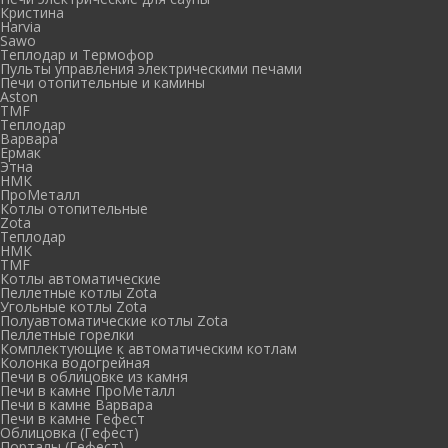
Кристина
Harvia
Sawo
Теплодар и Термофор
Пульты управления электрическими печами
Печи отопительные и камины
Aston
TMF
Теплодар
Варвара
Ермак
Этна
НМК
ПроМеталл
Котлы отопительные
Zota
Теплодар
НМК
TMF
Котлы автоматические
Пеллетные котлы Zota
Угольные котлы Zota
Полуавтоматические котлы Zota
Пеллетные горелки
Комплектующие к автоматическим котлам
Колонка водогрейная
Печи в облицовке из камня
Печи в камне ПроМеталл
Печи в камне Варвара
Печи в камне Гефест
Облицовка (Гефест)
Порталы (Гефест)