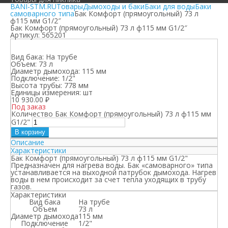
BANI-STM.RU
Товары
Дымоходы и баки
Баки для воды
Баки
самоварного типа
Бак Комфорт (прямоугольный) 73 л
ф115 мм G1/2″
Бак Комфорт (прямоугольный) 73 л ф115 мм G1/2″
Артикул:
565201
Вид бака:
На трубе
Объем:
73 л
Диаметр дымохода:
115 мм
Подключение:
1/2"
Высота трубы:
778 мм
Единицы измерения:
шт
10 930.00
₽
Под заказ
Количество Бак Комфорт (прямоугольный) 73 л ф115 мм
G1/2"
В корзину
Описание
Характеристики
Бак Комфорт (прямоугольный) 73 л ф115 мм G1/2"
Предназначен для нагрева воды. Бак «самоварного» типа
устанавливается на выходной патрубок дымохода. Нагрев
воды в нем происходит за счет тепла уходящих в трубу
газов.
Характеристики
Вид бака
На трубе
Объем
73 л
Диаметр дымохода
115 мм
Подключение
1/2"