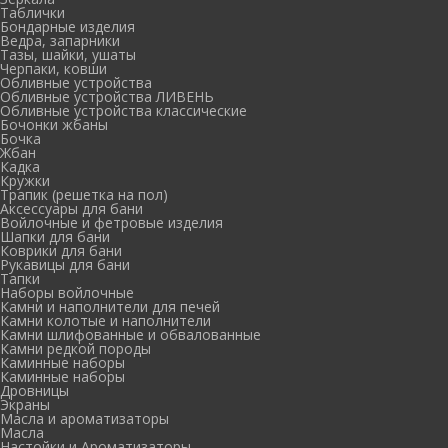
Таблички
Бондарные изделия
Ведра, запарники
Тазы, шайки, ушаты
Черпаки, ковши
Обливные устройства
Обливные устройства ЛИВЕНЬ
Обливные устройства классические
Бочонки жбаны
Бочка
Жбан
Кадка
Кружки
Трапик (решетка на пол)
Аксессуары для бани
Войлочные и фетровые изделия
Шапки для бани
Коврики для бани
Рукавицы для бани
Тапки
Наборы войлочные
Камни и наполнители для печей
Камни колотые и наполнители
Камни шлифованные и обвалованные
Камни редкой породы
Каминные наборы
Каминные наборы
Дровницы
Экраны
Масла и ароматизаторы
Масла
Настойки и Ароматизаторы