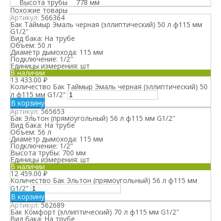
Высота трубы
778 мм
Похожие товары
Артикул:
566364
Бак Таймыр Эмаль черная (эллиптический) 50 л ф115 мм
G1/2″
Вид бака:
На трубе
Объем:
50 л
Диаметр дымохода:
115 мм
Подключение:
1/2"
Единицы измерения:
шт
В наличии
13 433.00
₽
Количество Бак Таймыр Эмаль черная (эллиптический) 50
л ф115 мм G1/2"
В корзину
Артикул:
565653
Бак Эльтон (прямоугольный) 56 л ф115 мм G1/2″
Вид бака:
На трубе
Объем:
56 л
Диаметр дымохода:
115 мм
Подключение:
1/2"
Высота трубы:
700 мм
Единицы измерения:
шт
В наличии
12 459.00
₽
Количество Бак Эльтон (прямоугольный) 56 л ф115 мм
G1/2"
В корзину
Артикул:
562689
Бак Комфорт (эллиптический) 70 л ф115 мм G1/2″
Вид бака:
На трубе