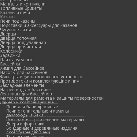
Мангалы и коптильни
Топливные брикеты
Казаны и печи
Казаны
Печи под казаны
Подставки и аксессуары для казанов
Чугунное литье
Дверцы
Дверца топочная
Дверца поддувальная
Дверца прочистная
Колосники
Задвижки
Плиты чугунные
Бассейны
Химия для бассейнов
Насосы для бассейнов
Фильтры и фильтровальные установки
Противотоки и комплектующие к ним
Закладные элементы
Нагрев воды в бассейне
Лестницы для бассейнов
Материалы для ремонта и защиты поверхностей
Лайнер и комплектующие
Печи для бани дровяные
Печи отопительные и камины
Дымоходы и баки
Погонаж и строительные материалы
Двери и форточки
Бондарные и деревянные изделия
Аксессуары для бани
Товары для пикника