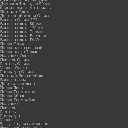
Дымоход Теплодар 90 мм
Cтроительные материалы
Погонаж Ольха
Доска необрезная Ольха
Вагонка Ольха STS
Вагонка ольха 80 мм
Вагонка ольха 120 мм
Вагонка ольха Термо
Вагонка ольха Реечная
Вагонка ольха DUO
Полок Ольха
Полок ольха светлый
Полок ольха Термо
Наличник Ольха
Плинтус Ольха
Галтель Ольха
Уголок Ольха
Раскладка Ольха
Погонаж Липа и Абаш
Вагонка липа
Доска для полков
Полок Липа
Полок Термолипа
Полок Абаш
Полок Термоабаш
Наличник
Плинтус
Галтель
Раскладка
Уголок
Заглушка для саморезов
Негорючие материалы