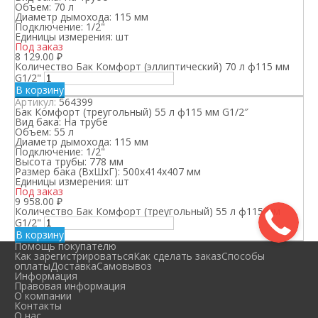
Объем:
70 л
Диаметр дымохода:
115 мм
Подключение:
1/2"
Единицы измерения:
шт
Под заказ
8 129.00
₽
Количество Бак Комфорт (эллиптический) 70 л ф115 мм
G1/2"
В корзину
Артикул:
564399
Бак Комфорт (треугольный) 55 л ф115 мм G1/2″
Вид бака:
На трубе
Объем:
55 л
Диаметр дымохода:
115 мм
Подключение:
1/2"
Высота трубы:
778 мм
Размер бака (ВхШхГ):
500х414х407 мм
Единицы измерения:
шт
Под заказ
9 958.00
₽
Количество Бак Комфорт (треугольный) 55 л ф115 мм
G1/2"
В корзину
Помощь покупателю
Как зарегистрироваться
Как сделать заказ
Способы
оплаты
Доставка
Самовывоз
Информация
Правовая информация
О компании
Контакты
О нас