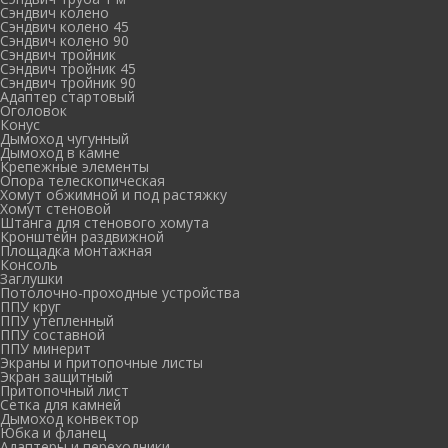
Сэндвич колено
Сэндвич колено 45
Сэндвич колено 90
Сэндвич тройник
Сэндвич тройник 45
Сэндвич тройник 90
Адаптер стартовый
Оголовок
Конус
Дымоход чугунный
Дымоход в камне
Крепежные элементы
Опора телескопическая
Хомут обжимной и под растяжку
Хомут стеновой
Штанга для стенового хомута
Кронштейн раздвижной
Площадка монтажная
Консоль
Заглушки
Потолочно-проходные устройства
ППУ круг
ППУ утепленный
ППУ составной
ППУ минерит
Экраны и притопочные листы
Экран защитный
Притопочный лист
Сетка для камней
Дымоход конвектор
Юбка и фланец
Адаптеры и переходники