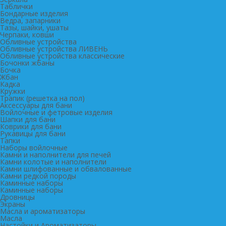
Таблички
Бондарные изделия
Ведра, запарники
Тазы, шайки, ушаты
Черпаки, ковши
Обливные устройства
Обливные устройства ЛИВЕНЬ
Обливные устройства классические
Бочонки жбаны
Бочка
Жбан
Кадка
Кружки
Трапик (решетка на пол)
Аксессуары для бани
Войлочные и фетровые изделия
Шапки для бани
Коврики для бани
Рукавицы для бани
Тапки
Наборы войлочные
Камни и наполнители для печей
Камни колотые и наполнители
Камни шлифованные и обвалованные
Камни редкой породы
Каминные наборы
Каминные наборы
Дровницы
Экраны
Масла и ароматизаторы
Масла
Настойки и Ароматизаторы