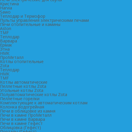
Кристина
Harvia
Sawo
Теплодар и Термофор
Пульты управления электрическими печами
Печи отопительные и камины
Aston
TMF
Теплодар
Варвара
Ермак
Этна
НМК
ПроМеталл
Котлы отопительные
Zota
Теплодар
НМК
TMF
Котлы автоматические
Пеллетные котлы Zota
Угольные котлы Zota
Полуавтоматические котлы Zota
Пеллетные горелки
Комплектующие к автоматическим котлам
Колонка водогрейная
Печи в облицовке из камня
Печи в камне ПроМеталл
Печи в камне Варвара
Печи в камне Гефест
Облицовка (Гефест)
Порталы (Гефест)