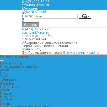
8 (473) 207-36-55
stm-bani@mail.ru
Магазины
Найти:
0
Контакты
8 (473) 207-36-55
stm-bani@mail.ru
Воронежская обл.,
Рамонский р-н,
Айдаровское сельское поселение,
территория Промышленная,
зона 5, 8с1,
5-я Промышленная зона
Все магазины и карты
Каталог товаров
Печи и котлы
Печи дровяные для бани
Aston
НМК
TMF
Теплодар
Варвара
ПроМеталл
Ермак
Fireway
Везувий
Гефест
Harvia
Печи электрические для сауны