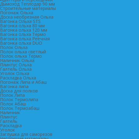
Дымоход Теплодар 90 мм
Cтроительные материалы
Погонаж Ольха
Доска необрезная Ольха
Вагонка Ольха STS
Вагонка ольха 80 мм
Вагонка ольха 120 мм
Вагонка ольха Термо
Вагонка ольха Реечная
Вагонка ольха DUO
Полок Ольха
Полок ольха светлый
Полок ольха Термо
Наличник Ольха
Плинтус Ольха
Галтель Ольха
Уголок Ольха
Раскладка Ольха
Погонаж Липа и Абаш
Вагонка липа
Доска для полков
Полок Липа
Полок Термолипа
Полок Абаш
Полок Термоабаш
Наличник
Плинтус
Галтель
Раскладка
Уголок
Заглушка для саморезов
Негорючие материалы