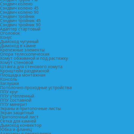
Сэндвич колено
Сэндвич колено 45
Сэндвич колено 90
Сэндвич тройник
Сэндвич тройник 45
Сэндвич тройник 90
Адаптер стартовый
Оголовок
Конус
Дымоход чугунный
Дымоход в камне
Крепежные элементы
Опора телескопическая
Хомут обжимной и под растяжку
Хомут стеновой
Штанга для стенового хомута
Кронштейн раздвижной
Площадка монтажная
Консоль
Заглушки
Потолочно-проходные устройства
ППУ круг
ППУ утепленный
ППУ составной
ППУ минерит
Экраны и притопочные листы
Экран защитный
Притопочный лист
Сетка для камней
Дымоход конвектор
Юбка и фланец
Адаптеры и переходники