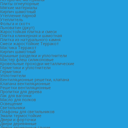
Плиты огнеупорные
Мягкие материалы
Кирпич шамотный
Утепление парной
Утеплитель
Фольга и скотч
Льноватин (джут)
Жаростойкая плитка и смеси
Плитка клинкерная и шамотная
Плитка из натурального камня
Смеси жаростойкие Терракот
Мастика Терракот
Кирпич шамотный
Крышные разделки и уплотнители
Мастер флеш силиконовые
Кровельные проходки металлические
Герметики и уплотнители
Герметики
Уплотнители
Вентиляционные решетки, клапана
Клапана вентиляционные
Решетки вентиляционные
Пропитки для дерева
Лак для вагонки
Масло для полков
Освещение
Светильники
Плафоны для светильников
Эмали термостойкие
Двери и форточки
Двери деревянные
Двери деревянные глухие