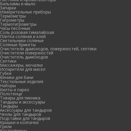
Бальзамы и мыло
Запарки
Измерительные приборы
Термометры
Гигрометры
Термогигрометры
Часы песочные
Соль розовая гималайская
Плитка соляная и клей
Светильники соляные
Соляные брикеты
Очистители дымоходов, поверхностей, септики
Очистители поверхностей
Очиститель дымоходов
Септики
Массажеры, мочалки
Испарители для масел
Губки
Веники для бани
Текстильные изделия
Наборы
Килты и парео
Полотенце
Товары для пикника
Тандыры и аксессуары
Тандыры
Аксессуары для тандыров
Чехлы для тандыров
Подставки для тандыров
Крышки и колпачки
Грили
Костровницы