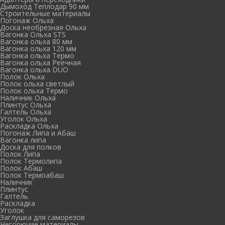
Дымоход Теплодар 90 мм
Cтроительные материалы
Погонаж Ольха
Доска необрезная Ольха
Вагонка Ольха STS
Вагонка ольха 80 мм
Вагонка ольха 120 мм
Вагонка ольха Термо
Вагонка ольха Реечная
Вагонка ольха DUO
Полок Ольха
Полок ольха светлый
Полок ольха Термо
Наличник Ольха
Плинтус Ольха
Галтель Ольха
Уголок Ольха
Раскладка Ольха
Погонаж Липа и Абаш
Вагонка липа
Доска для полков
Полок Липа
Полок Термолипа
Полок Абаш
Полок Термоабаш
Наличник
Плинтус
Галтель
Раскладка
Уголок
Заглушка для саморезов
Негорючие материалы