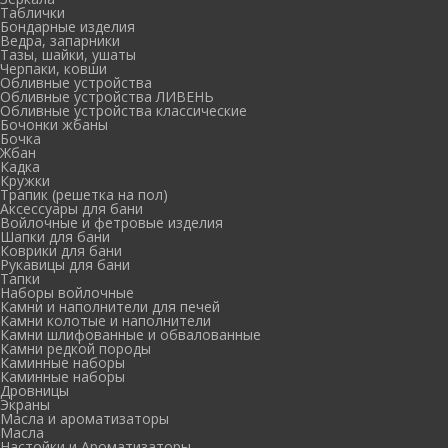
Таблички
Бондарные изделия
Ведра, запарники
Тазы, шайки, ушаты
Черпаки, ковши
Обливные устройства
Обливные устройства ЛИВЕНЬ
Обливные устройства классические
Бочонки жбаны
Бочка
Жбан
Кадка
Кружки
Трапик (решетка на пол)
Аксессуары для бани
Войлочные и фетровые изделия
Шапки для бани
Коврики для бани
Рукавицы для бани
Тапки
Наборы войлочные
Камни и наполнители для печей
Камни колотые и наполнители
Камни шлифованные и обвалованные
Камни редкой породы
Каминные наборы
Каминные наборы
Дровницы
Экраны
Масла и ароматизаторы
Масла
Настойки и Ароматизаторы