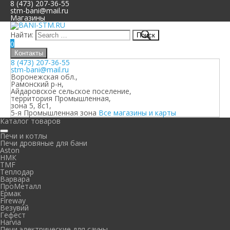
8 (473) 207-36-55
stm-bani@mail.ru
Магазины
Найти:
0
Контакты
8 (473) 207-36-55
stm-bani@mail.ru
Воронежская обл.,
Рамонский р-н,
Айдаровское сельское поселение,
территория Промышленная,
зона 5, 8с1,
5-я Промышленная зона
Все магазины и карты
Каталог товаров
Печи и котлы
Печи дровяные для бани
Aston
НМК
TMF
Теплодар
Варвара
ПроМеталл
Ермак
Fireway
Везувий
Гефест
Harvia
Печи электрические для сауны