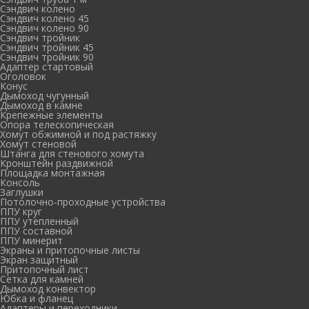
Сэндвич колено
Сэндвич колено 45
Сэндвич колено 90
Сэндвич тройник
Сэндвич тройник 45
Сэндвич тройник 90
Адаптер стартовый
Оголовок
Конус
Дымоход чугунный
Дымоход в камне
Крепежные элементы
Опора телескопическая
Хомут обжимной и под растяжку
Хомут стеновой
Штанга для стенового хомута
Кронштейн раздвижной
Площадка монтажная
Консоль
Заглушки
Потолочно-проходные устройства
ППУ круг
ППУ утепленный
ППУ составной
ППУ минерит
Экраны и притопочные листы
Экран защитный
Притопочный лист
Сетка для камней
Дымоход конвектор
Юбка и фланец
Адаптеры и переходники