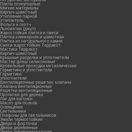
Плиты огнеупорные
Мягкие материалы
Кирпич шамотный
Утепление парной
Утеплитель
Фольга и скотч
Льноватин (джут)
Жаростойкая плитка и смеси
Плитка клинкерная и шамотная
Плитка из натурального камня
Смеси жаростойкие Терракот
Мастика Терракот
Кирпич шамотный
Крышные разделки и уплотнители
Мастер флеш силиконовые
Кровельные проходки металлические
Герметики и уплотнители
Герметики
Уплотнители
Вентиляционные решетки, клапана
Клапана вентиляционные
Решетки вентиляционные
Пропитки для дерева
Лак для вагонки
Масло для полков
Освещение
Светильники
Плафоны для светильников
Эмали термостойкие
Двери и форточки
Двери деревянные
Двери деревянные глухие