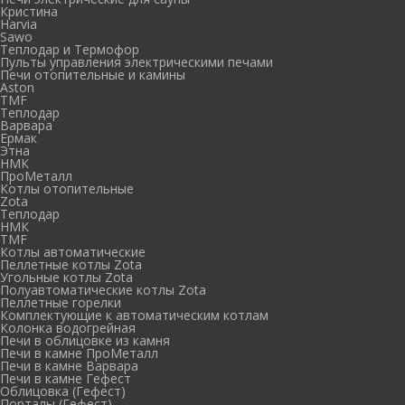
Кристина
Harvia
Sawo
Теплодар и Термофор
Пульты управления электрическими печами
Печи отопительные и камины
Aston
TMF
Теплодар
Варвара
Ермак
Этна
НМК
ПроМеталл
Котлы отопительные
Zota
Теплодар
НМК
TMF
Котлы автоматические
Пеллетные котлы Zota
Угольные котлы Zota
Полуавтоматические котлы Zota
Пеллетные горелки
Комплектующие к автоматическим котлам
Колонка водогрейная
Печи в облицовке из камня
Печи в камне ПроМеталл
Печи в камне Варвара
Печи в камне Гефест
Облицовка (Гефест)
Порталы (Гефест)