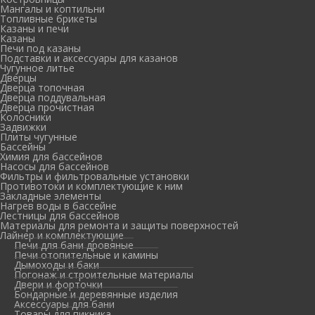
Мангалы и коптильни
Топливные брикеты
Казаны и печи
Казаны
Печи под казаны
Подставки и аксессуары для казанов
Чугунное литье
Дверцы
Дверца топочная
Дверца поддувальная
Дверца прочистная
Колосники
Задвижки
Плиты чугунные
Бассейны
Химия для бассейнов
Насосы для бассейнов
Фильтры и фильтровальные установки
Противотоки и комплектующие к ним
Закладные элементы
Нагрев воды в бассейне
Лестницы для бассейнов
Материалы для ремонта и защиты поверхностей
Лайнер и комплектующие
Печи для бани дровяные
Печи отопительные и камины
Дымоходы и баки
Погонаж и строительные материалы
Двери и форточки
Бондарные и деревянные изделия
Аксессуары для бани
Товары для пикника