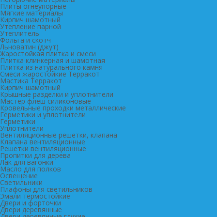
Плиты огнеупорные
Мягкие материалы
Кирпич шамотный
Утепление парной
Утеплитель
Фольга и скотч
Льноватин (джут)
Жаростойкая плитка и смеси
Плитка клинкерная и шамотная
Плитка из натурального камня
Смеси жаростойкие Терракот
Мастика Терракот
Кирпич шамотный
Крышные разделки и уплотнители
Мастер флеш силиконовые
Кровельные проходки металлические
Герметики и уплотнители
Герметики
Уплотнители
Вентиляционные решетки, клапана
Клапана вентиляционные
Решетки вентиляционные
Пропитки для дерева
Лак для вагонки
Масло для полков
Освещение
Светильники
Плафоны для светильников
Эмали термостойкие
Двери и форточки
Двери деревянные
Двери деревянные глухие