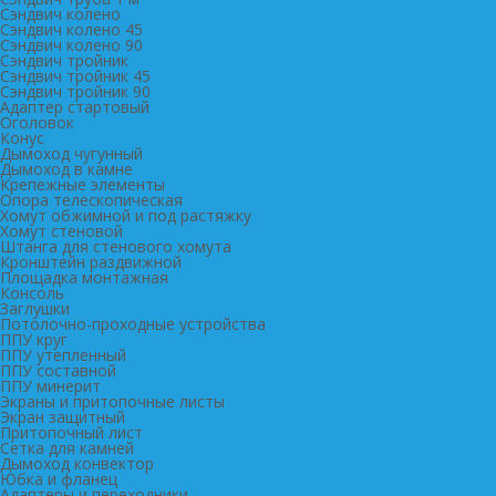
Сэндвич колено
Сэндвич колено 45
Сэндвич колено 90
Сэндвич тройник
Сэндвич тройник 45
Сэндвич тройник 90
Адаптер стартовый
Оголовок
Конус
Дымоход чугунный
Дымоход в камне
Крепежные элементы
Опора телескопическая
Хомут обжимной и под растяжку
Хомут стеновой
Штанга для стенового хомута
Кронштейн раздвижной
Площадка монтажная
Консоль
Заглушки
Потолочно-проходные устройства
ППУ круг
ППУ утепленный
ППУ составной
ППУ минерит
Экраны и притопочные листы
Экран защитный
Притопочный лист
Сетка для камней
Дымоход конвектор
Юбка и фланец
Адаптеры и переходники