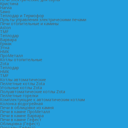
Кристина
Harvia
Sawo
Теплодар и Термофор
Пульты управления электрическими печами
Печи отопительные и камины
Aston
TMF
Теплодар
Варвара
Ермак
Этна
НМК
ПроМеталл
Котлы отопительные
Zota
Теплодар
НМК
TMF
Котлы автоматические
Пеллетные котлы Zota
Угольные котлы Zota
Полуавтоматические котлы Zota
Пеллетные горелки
Комплектующие к автоматическим котлам
Колонка водогрейная
Печи в облицовке из камня
Печи в камне ПроМеталл
Печи в камне Варвара
Печи в камне Гефест
Облицовка (Гефест)
Порталы (Гефест)