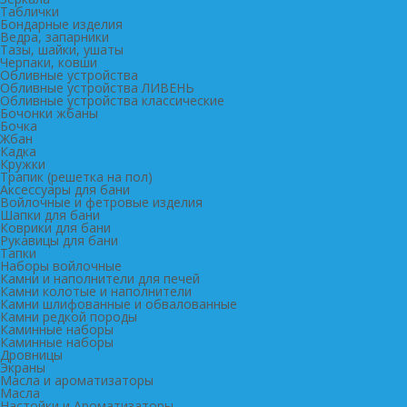
Таблички
Бондарные изделия
Ведра, запарники
Тазы, шайки, ушаты
Черпаки, ковши
Обливные устройства
Обливные устройства ЛИВЕНЬ
Обливные устройства классические
Бочонки жбаны
Бочка
Жбан
Кадка
Кружки
Трапик (решетка на пол)
Аксессуары для бани
Войлочные и фетровые изделия
Шапки для бани
Коврики для бани
Рукавицы для бани
Тапки
Наборы войлочные
Камни и наполнители для печей
Камни колотые и наполнители
Камни шлифованные и обвалованные
Камни редкой породы
Каминные наборы
Каминные наборы
Дровницы
Экраны
Масла и ароматизаторы
Масла
Настойки и Ароматизаторы