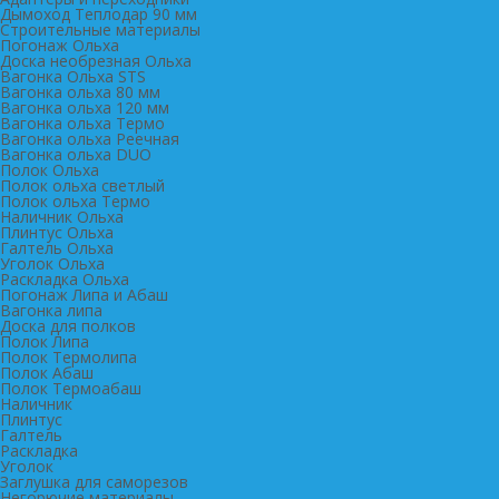
Дымоход Теплодар 90 мм
Cтроительные материалы
Погонаж Ольха
Доска необрезная Ольха
Вагонка Ольха STS
Вагонка ольха 80 мм
Вагонка ольха 120 мм
Вагонка ольха Термо
Вагонка ольха Реечная
Вагонка ольха DUO
Полок Ольха
Полок ольха светлый
Полок ольха Термо
Наличник Ольха
Плинтус Ольха
Галтель Ольха
Уголок Ольха
Раскладка Ольха
Погонаж Липа и Абаш
Вагонка липа
Доска для полков
Полок Липа
Полок Термолипа
Полок Абаш
Полок Термоабаш
Наличник
Плинтус
Галтель
Раскладка
Уголок
Заглушка для саморезов
Негорючие материалы