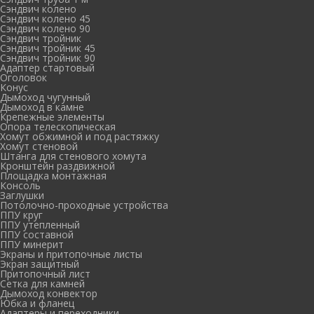
Сэндвич колено
Сэндвич колено 45
Сэндвич колено 90
Сэндвич тройник
Сэндвич тройник 45
Сэндвич тройник 90
Адаптер стартовый
Оголовок
Конус
Дымоход чугунный
Дымоход в камне
Крепежные элементы
Опора телескопическая
Хомут обжимной и под растяжку
Хомут стеновой
Штанга для стенового хомута
Кронштейн раздвижной
Площадка монтажная
Консоль
Заглушки
Потолочно-проходные устройства
ППУ круг
ППУ утепленный
ППУ составной
ППУ минерит
Экраны и притопочные листы
Экран защитный
Притопочный лист
Сетка для камней
Дымоход конвектор
Юбка и фланец
Адаптеры и переходники