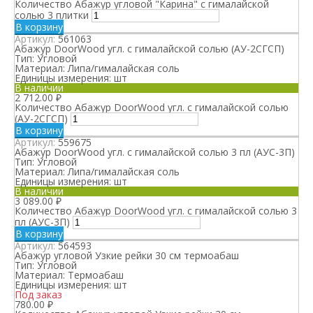
Количество Абажур угловой "Карина" с гималайской
солью 3 плитки
В корзину
Артикул:
561063
Абажур DoorWood угл. с гималайской солью (АУ-2СГСП)
Тип:
Угловой
Материал:
Липа/гималайская соль
Единицы измерения:
шт
В наличии
2 712.00
₽
Количество Абажур DoorWood угл. с гималайской солью
(АУ-2СГСП)
В корзину
Артикул:
559675
Абажур DoorWood угл. с гималайской солью 3 пл (АУС-3П)
Тип:
Угловой
Материал:
Липа/гималайская соль
Единицы измерения:
шт
В наличии
3 089.00
₽
Количество Абажур DoorWood угл. с гималайской солью 3
пл (АУС-3П)
В корзину
Артикул:
564593
Абажур угловой Узкие рейки 30 см термоабаш
Тип:
Угловой
Материал:
Термоабаш
Единицы измерения:
шт
Под заказ
780.00
₽