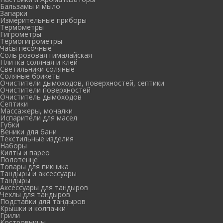
Бальзамы и мыло
Запарки
Измерительные приборы
Термометры
Гигрометры
Термогигрометры
Часы песочные
Соль розовая гималайская
Плитка соляная и клей
Светильники соляные
Соляные брикеты
Очистители дымоходов, поверхностей, септики
Очистители поверхностей
Очиститель дымоходов
Септики
Массажеры, мочалки
Испарители для масел
Губки
Веники для бани
Текстильные изделия
Наборы
Килты и парео
Полотенце
Товары для пикника
Тандыры и аксессуары
Тандыры
Аксессуары для тандыров
Чехлы для тандыров
Подставки для тандыров
Крышки и колпачки
Грили
Костровницы