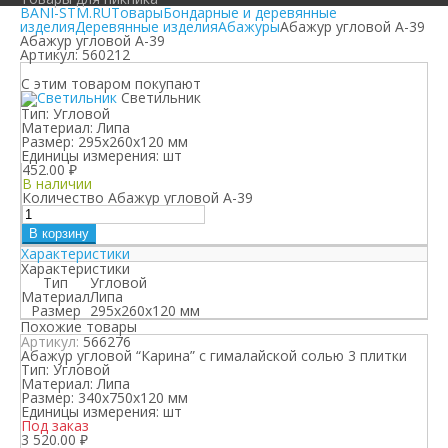
BANI-STM.RU
Товары
Бондарные и деревянные
изделия
Деревянные изделия
Абажуры
Абажур угловой А-39
Абажур угловой А-39
Артикул:
560212
С этим товаром покупают
Светильник
Тип:
Угловой
Материал:
Липа
Размер:
295х260х120 мм
Единицы измерения:
шт
452.00
₽
В наличии
Количество Абажур угловой А-39
В корзину
Характеристики
Характеристики
Тип
Угловой
Материал
Липа
Размер
295х260х120 мм
Похожие товары
Артикул:
566276
Абажур угловой “Карина” с гималайской солью 3 плитки
Тип:
Угловой
Материал:
Липа
Размер:
340х750х120 мм
Единицы измерения:
шт
Под заказ
3 520.00
₽