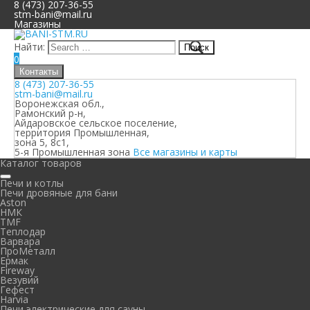
8 (473) 207-36-55
stm-bani@mail.ru
Магазины
Найти:
0
Контакты
8 (473) 207-36-55
stm-bani@mail.ru
Воронежская обл.,
Рамонский р-н,
Айдаровское сельское поселение,
территория Промышленная,
зона 5, 8с1,
5-я Промышленная зона
Все магазины и карты
Каталог товаров
Печи и котлы
Печи дровяные для бани
Aston
НМК
TMF
Теплодар
Варвара
ПроМеталл
Ермак
Fireway
Везувий
Гефест
Harvia
Печи электрические для сауны