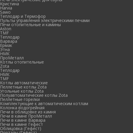
Кристина
Harvia
Sawo
Теплодар и Термофор
Пульты управления электрическими печами
Печи отопительные и камины
Aston
TMF
Теплодар
Варвара
Ермак
Этна
НМК
ПроМеталл
Котлы отопительные
Zota
Теплодар
НМК
TMF
Котлы автоматические
Пеллетные котлы Zota
Угольные котлы Zota
Полуавтоматические котлы Zota
Пеллетные горелки
Комплектующие к автоматическим котлам
Колонка водогрейная
Печи в облицовке из камня
Печи в камне ПроМеталл
Печи в камне Варвара
Печи в камне Гефест
Облицовка (Гефест)
Порталы (Гефест)