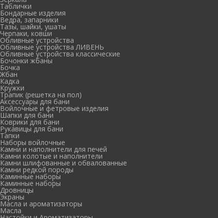
Таблички
Бондарные изделия
Ведра, запарники
Тазы, шайки, ушаты
Черпаки, ковши
Обливные устройства
Обливные устройства ЛИВЕНЬ
Обливные устройства классические
Бочонки жбаны
Бочка
Жбан
Кадка
Кружки
Трапик (решетка на пол)
Аксессуары для бани
Войлочные и фетровые изделия
Шапки для бани
Коврики для бани
Рукавицы для бани
Тапки
Наборы войлочные
Камни и наполнители для печей
Камни колотые и наполнители
Камни шлифованные и обвалованные
Камни редкой породы
Каминные наборы
Каминные наборы
Дровницы
Экраны
Масла и ароматизаторы
Масла
Настойки и Ароматизаторы