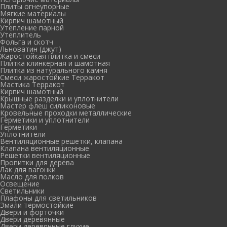
Плиты огнеупорные
Мягкие материалы
Кирпич шамотный
Утепление парной
Утеплитель
Фольга и скотч
Льноватин (джут)
Жаростойкая плитка и смеси
Плитка клинкерная и шамотная
Плитка из натурального камня
Смеси жаростойкие Терракот
Мастика Терракот
Кирпич шамотный
Крышные разделки и уплотнители
Мастер флеш силиконовые
Кровельные проходки металлические
Герметики и уплотнители
Герметики
Уплотнители
Вентиляционные решетки, клапана
Клапана вентиляционные
Решетки вентиляционные
Пропитки для дерева
Лак для вагонки
Масло для полков
Освещение
Светильники
Плафоны для светильников
Эмали термостойкие
Двери и форточки
Двери деревянные
Двери деревянные глухие