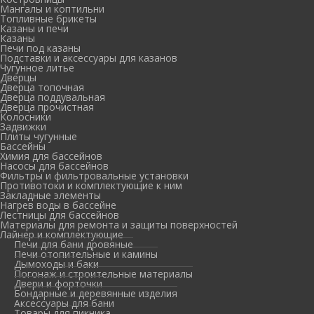
Мангалы и коптильни
Топливные брикеты
Казаны и печи
Казаны
Печи под казаны
Подставки и аксессуары для казанов
Чугунное литье
Дверцы
Дверца топочная
Дверца поддувальная
Дверца прочистная
Колосники
Задвижки
Плиты чугунные
Бассейны
Химия для бассейнов
Насосы для бассейнов
Фильтры и фильтровальные установки
Противотоки и комплектующие к ним
Закладные элементы
Нагрев воды в бассейне
Лестницы для бассейнов
Материалы для ремонта и защиты поверхностей
Лайнер и комплектующие
Печи для бани дровяные
Печи отопительные и камины
Дымоходы и баки
Погонаж и строительные материалы
Двери и форточки
Бондарные и деревянные изделия
Аксессуары для бани
Товары для пикника