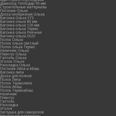
Дымоход Теплодар 90 мм
Cтроительные материалы
Погонаж Ольха
Доска необрезная Ольха
Вагонка Ольха STS
Вагонка ольха 80 мм
Вагонка ольха 120 мм
Вагонка ольха Термо
Вагонка ольха Реечная
Вагонка ольха DUO
Полок Ольха
Полок ольха светлый
Полок ольха Термо
Наличник Ольха
Плинтус Ольха
Галтель Ольха
Уголок Ольха
Раскладка Ольха
Погонаж Липа и Абаш
Вагонка липа
Доска для полков
Полок Липа
Полок Термолипа
Полок Абаш
Полок Термоабаш
Наличник
Плинтус
Галтель
Раскладка
Уголок
Заглушка для саморезов
Негорючие материалы