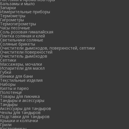
Бальзамы и мыло
Запарки
Измерительные приборы
Термометры
Гигрометры
Термогигрометры
Часы песочные
Соль розовая гималайская
Плитка соляная и клей
Светильники соляные
Соляные брикеты
Очистители дымоходов, поверхностей, септики
Очистители поверхностей
Очиститель дымоходов
Септики
Массажеры, мочалки
Испарители для масел
Губки
Веники для бани
Текстильные изделия
Наборы
Килты и парео
Полотенце
Товары для пикника
Тандыры и аксессуары
Тандыры
Аксессуары для тандыров
Чехлы для тандыров
Подставки для тандыров
Крышки и колпачки
Грили
Костровницы