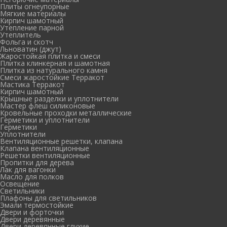
Плиты огнеупорные
Мягкие материалы
Кирпич шамотный
Утепление парной
Утеплитель
Фольга и скотч
Льноватин (джут)
Жаростойкая плитка и смеси
Плитка клинкерная и шамотная
Плитка из натурального камня
Смеси жаростойкие Терракот
Мастика Терракот
Кирпич шамотный
Крышные разделки и уплотнители
Мастер флеш силиконовые
Кровельные проходки металлические
Герметики и уплотнители
Герметики
Уплотнители
Вентиляционные решетки, клапана
Клапана вентиляционные
Решетки вентиляционные
Пропитки для дерева
Лак для вагонки
Масло для полков
Освещение
Светильники
Плафоны для светильников
Эмали термостойкие
Двери и форточки
Двери деревянные
Двери деревянные глухие