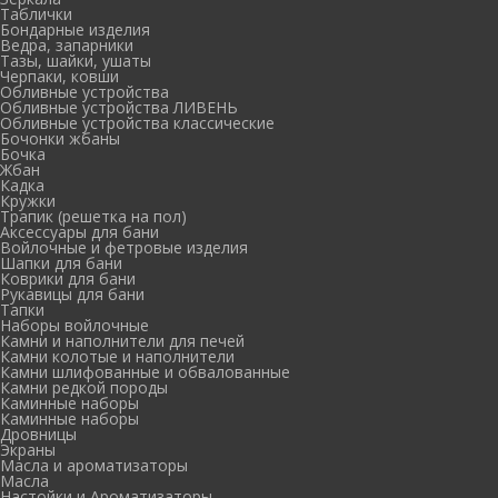
Таблички
Бондарные изделия
Ведра, запарники
Тазы, шайки, ушаты
Черпаки, ковши
Обливные устройства
Обливные устройства ЛИВЕНЬ
Обливные устройства классические
Бочонки жбаны
Бочка
Жбан
Кадка
Кружки
Трапик (решетка на пол)
Аксессуары для бани
Войлочные и фетровые изделия
Шапки для бани
Коврики для бани
Рукавицы для бани
Тапки
Наборы войлочные
Камни и наполнители для печей
Камни колотые и наполнители
Камни шлифованные и обвалованные
Камни редкой породы
Каминные наборы
Каминные наборы
Дровницы
Экраны
Масла и ароматизаторы
Масла
Настойки и Ароматизаторы