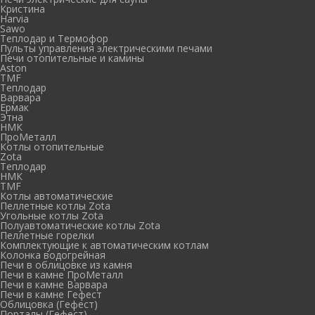
Кристина
Harvia
Sawo
Теплодар и Термофор
Пульты управления электрическими печами
Печи отопительные и камины
Aston
TMF
Теплодар
Варвара
Ермак
Этна
НМК
ПроМеталл
Котлы отопительные
Zota
Теплодар
НМК
TMF
Котлы автоматические
Пеллетные котлы Zota
Угольные котлы Zota
Полуавтоматические котлы Zota
Пеллетные горелки
Комплектующие к автоматическим котлам
Колонка водогрейная
Печи в облицовке из камня
Печи в камне ПроМеталл
Печи в камне Варвара
Печи в камне Гефест
Облицовка (Гефест)
Порталы (Гефест)