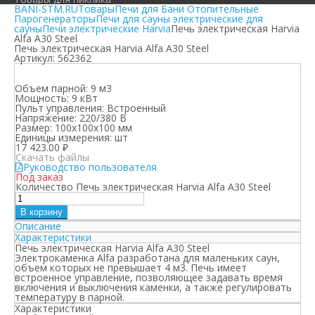
BANI-STM.RU
Товары
Печи для Бани Отопительные
Парогенераторы
Печи для сауны электрические для
сауны
Печи электрические Harvia
Печь электрическая Harvia
Alfa A30 Steel
Печь электрическая Harvia Alfa A30 Steel
Артикул:
562362
Объем парной:
9 м3
Мощность:
9 кВт
Пульт управления:
Встроенный
Напряжение:
220/380 В
Размер:
100х100х100 мм
Единицы измерения:
шт
17 423.00
₽
Скачать файлы
Руководство пользователя
Под заказ
Количество Печь электрическая Harvia Alfa A30 Steel
В корзину
Описание
Характеристики
Печь электрическая Harvia Alfa A30 Steel
Электрокаменка Alfa разработана для маленьких саун,
объем которых не превышает 4 м3. Печь имеет
встроенное управление, позволяющее задавать время
включения и выключения каменки, а также регулировать
температуру в парной.
Характеристики