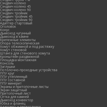
Сэндвич колено
Сэндвич колено 45
Сэндвич колено 90
Сэндвич тройник
Сэндвич тройник 45
Сэндвич тройник 90
Адаптер стартовый
Оголовок
Конус
Дымоход чугунный
Дымоход в камне
Крепежные элементы
Опора телескопическая
Хомут обжимной и под растяжку
Хомут стеновой
Штанга для стенового хомута
Кронштейн раздвижной
Площадка монтажная
Консоль
Заглушки
Потолочно-проходные устройства
ППУ круг
ППУ утепленный
ППУ составной
ППУ минерит
Экраны и притопочные листы
Экран защитный
Притопочный лист
Сетка для камней
Дымоход конвектор
Юбка и фланец
Адаптеры и переходники