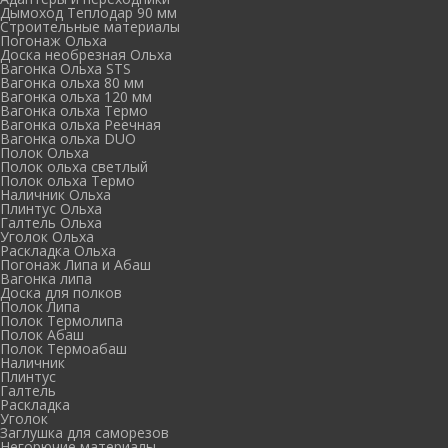
Дымоход Теплодар 90 мм
Cтроительные материалы
Погонаж Ольха
Доска необрезная Ольха
Вагонка Ольха STS
Вагонка ольха 80 мм
Вагонка ольха 120 мм
Вагонка ольха Термо
Вагонка ольха Реечная
Вагонка ольха DUO
Полок Ольха
Полок ольха светлый
Полок ольха Термо
Наличник Ольха
Плинтус Ольха
Галтель Ольха
Уголок Ольха
Раскладка Ольха
Погонаж Липа и Абаш
Вагонка липа
Доска для полков
Полок Липа
Полок Термолипа
Полок Абаш
Полок Термоабаш
Наличник
Плинтус
Галтель
Раскладка
Уголок
Заглушка для саморезов
Негорючие материалы