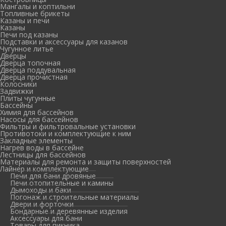
Мангалы и коптильни
Топливные брикеты
Казаны и печи
Казаны
Печи под казаны
Подставки и аксессуары для казанов
Чугунное литье
Дверцы
Дверца топочная
Дверца поддувальная
Дверца прочистная
Колосники
Задвижки
Плиты чугунные
Бассейны
Химия для бассейнов
Насосы для бассейнов
Фильтры и фильтровальные установки
Противотоки и комплектующие к ним
Закладные элементы
Нагрев воды в бассейне
Лестницы для бассейнов
Материалы для ремонта и защиты поверхностей
Лайнер и комплектующие
Печи для бани дровяные
Печи отопительные и камины
Дымоходы и баки
Погонаж и строительные материалы
Двери и форточки
Бондарные и деревянные изделия
Аксессуары для бани
Товары для пикника