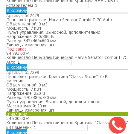
Количество Печь электрическая Кристина ЭНУ 7 кВт с
испарителем
В корзину
Артикул:
562429
Печь электрическая Harvia Senator Combi T-7C Auto
Объем парной:
9 м3
Мощность:
7 кВт
Пульт управления:
Выносной, дополнительно
Напряжение:
220/380 В
Размер:
345x465x660 мм
Единицы измерения:
шт
Под заказ
94 793.00
₽
Количество Печь электрическая Harvia Senator Combi T-7C
Auto
В корзину
Артикул:
557299
Печь электрическая Кристина “Classic Stone” 7 кВт
змеевик
Объем парной:
9 м3
Мощность:
7 кВт
Напряжение:
220 В
Размер:
470х380х780 мм
Пульт управления:
Выносной, дополнительно
Масса камней:
20 кг
Единицы измерения:
шт
В наличии
54 900.00
₽
Количество Печь электрическая Кристина "Classic Stone" 7
кВт змеевик
В корзину