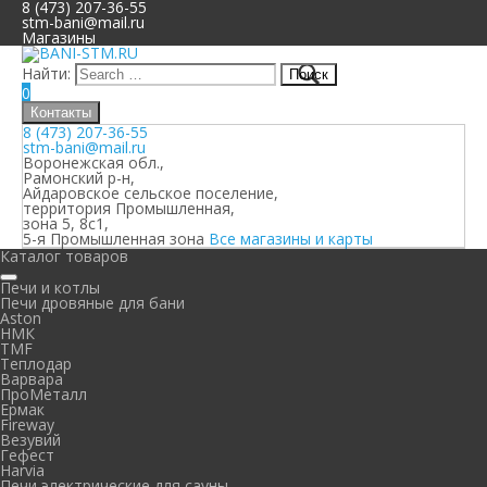
8 (473) 207-36-55
stm-bani@mail.ru
Магазины
Найти:
0
Контакты
8 (473) 207-36-55
stm-bani@mail.ru
Воронежская обл.,
Рамонский р-н,
Айдаровское сельское поселение,
территория Промышленная,
зона 5, 8с1,
5-я Промышленная зона
Все магазины и карты
Каталог товаров
Печи и котлы
Печи дровяные для бани
Aston
НМК
TMF
Теплодар
Варвара
ПроМеталл
Ермак
Fireway
Везувий
Гефест
Harvia
Печи электрические для сауны