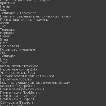
Кристина
Harvia
Sawo
Теплодар и Термофор
Пульты управления электрическими печами
Печи отопительные и камины
Aston
TMF
Теплодар
Варвара
Ермак
Этна
НМК
ПроМеталл
Котлы отопительные
Zota
Теплодар
НМК
TMF
Котлы автоматические
Пеллетные котлы Zota
Угольные котлы Zota
Полуавтоматические котлы Zota
Пеллетные горелки
Комплектующие к автоматическим котлам
Колонка водогрейная
Печи в облицовке из камня
Печи в камне ПроМеталл
Печи в камне Варвара
Печи в камне Гефест
Облицовка (Гефест)
Порталы (Гефест)