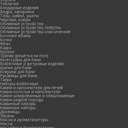
Таблички
Бондарные изделия
Ведра, запарники
Тазы, шайки, ушаты
Черпаки, ковши
Обливные устройства
Обливные устройства ЛИВЕНЬ
Обливные устройства классические
Бочонки жбаны
Бочка
Жбан
Кадка
Кружки
Трапик (решетка на пол)
Аксессуары для бани
Войлочные и фетровые изделия
Шапки для бани
Коврики для бани
Рукавицы для бани
Тапки
Наборы войлочные
Камни и наполнители для печей
Камни колотые и наполнители
Камни шлифованные и обвалованные
Камни редкой породы
Каминные наборы
Каминные наборы
Дровницы
Экраны
Масла и ароматизаторы
Масла
Настойки и Ароматизаторы