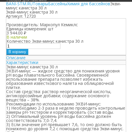
BANI-STM.RU
Товары
Бассейны
Химия для бассейнов
Экви-
минус канистра 30 л
Экви-минус канистра 30 л
Артикул:
12720
Производитель:
Маркопул Кемиклс
Единицы измерения:
шт
3 944.00
₽
В наличии
Количество Экви-минус канистра 30 л
В корзину
Описание
Характеристики
Экви-минус канистра 30 л
ЭКВИ-минус
— жидкое средство для понижения уровня
рН воды плавательного бассейна. Своевременное
использование препарата позволяет избежать
образования известкового налёта на облицовочной
плитке.
Состав средства:
раствор неорганической кислоты,
антикоррозийные добавки; содержание основного
вещества – 38%.
Рекомендации по использованию
ЭКВИ-минус
:
1) Необходимо 2-3 раза в неделю проводить контрольные
замеры рН-тестером и корректировать состав воды.
2) Оптимальный уровень рН воды бассейна должен
соответствовать 7,0-7,4.
3) Если значение рН превышает 7,6, то оно должно быть
понижено до уровня 7,2 с помощью средства Экви-минус.