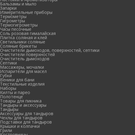
Бальзамы и мыло
Запарки
Измерительные приборы
Термометры
Гигрометры
Термогигрометры
Часы песочные
Соль розовая гималайская
Плитка соляная и клей
Светильники соляные
Соляные брикеты
Очистители дымоходов, поверхностей, септики
Очистители поверхностей
Очиститель дымоходов
Септики
Массажеры, мочалки
Испарители для масел
Губки
Веники для бани
Текстильные изделия
Наборы
Килты и парео
Полотенце
Товары для пикника
Тандыры и аксессуары
Тандыры
Аксессуары для тандыров
Чехлы для тандыров
Подставки для тандыров
Крышки и колпачки
Грили
Костровницы