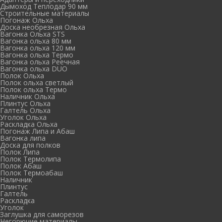
Дымоход Теплодар 90 мм
Cтроительные материалы
Погонаж Ольха
Доска необрезная Ольха
Вагонка Ольха STS
Вагонка ольха 80 мм
Вагонка ольха 120 мм
Вагонка ольха Термо
Вагонка ольха Реечная
Вагонка ольха DUO
Полок Ольха
Полок ольха светлый
Полок ольха Термо
Наличник Ольха
Плинтус Ольха
Галтель Ольха
Уголок Ольха
Раскладка Ольха
Погонаж Липа и Абаш
Вагонка липа
Доска для полков
Полок Липа
Полок Термолипа
Полок Абаш
Полок Термоабаш
Наличник
Плинтус
Галтель
Раскладка
Уголок
Заглушка для саморезов
Негорючие материалы