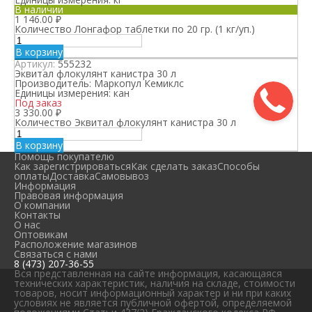
В наличии
1 146.00
₽
Количество Лонгафор таблетки по 20 гр. (1 кг/уп.)
В корзину
Артикул:
555232
Эквитал флокулянт канистра 30 л
Производитель:
Маркопул Кемиклс
Единицы измерения:
кан
Под заказ
3 330.00
₽
Количество Эквитал флокулянт канистра 30 л
В корзину
Помощь покупателю
Как зарегистрироваться
Как сделать заказ
Способы
оплаты
Доставка
Самовывоз
Информация
Правовая информация
О компании
Контакты
О нас
Оптовикам
Расположение магазинов
Связаться с нами
8 (473) 207-36-55
Вся представленная на сайте информация, касающаяся
технических характеристик, наличия на складе, стоимости
товаров, носит информационный характер и ни при каких
условиях не является публичной офертой, определяемой