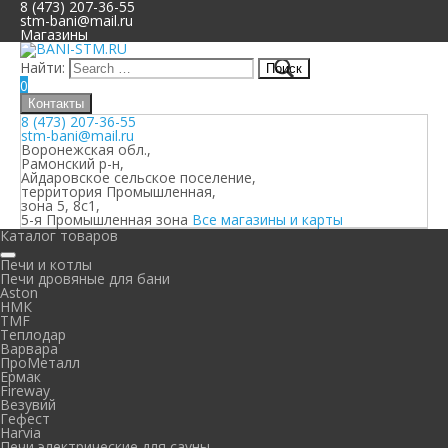
8 (473) 207-36-55
stm-bani@mail.ru
Магазины
Найти:
0
Контакты
8 (473) 207-36-55
stm-bani@mail.ru
Воронежская обл.,
Рамонский р-н,
Айдаровское сельское поселение,
территория Промышленная,
зона 5, 8с1,
5-я Промышленная зона
Все магазины и карты
Каталог товаров
Печи и котлы
Печи дровяные для бани
Aston
НМК
TMF
Теплодар
Варвара
ПроМеталл
Ермак
Fireway
Везувий
Гефест
Harvia
Печи электрические для сауны