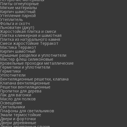
Плиты огнеупорные
Мягкие материалы
Кирпич шамотный
Утепление парной
Утеплитель
Фольга и скотч
Льноватин (джут)
Жаростойкая плитка и смеси
Плитка клинкерная и шамотная
Плитка из натурального камня
Смеси жаростойкие Терракот
Мастика Терракот
Кирпич шамотный
Крышные разделки и уплотнители
Мастер флеш силиконовые
Кровельные проходки металлические
Герметики и уплотнители
Герметики
Уплотнители
Вентиляционные решетки, клапана
Клапана вентиляционные
Решетки вентиляционные
Пропитки для дерева
Лак для вагонки
Масло для полков
Освещение
Светильники
Плафоны для светильников
Эмали термостойкие
Двери и форточки
Двери деревянные
Двери деревянные глухие