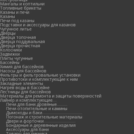
Мангалы и коптильни
Топливные брикеты
Казаны и печи
Казаны
Печи под казаны
Подставки и аксессуары для казанов
Чугунное литье
Дверцы
Дверца топочная
Дверца поддувальная
Дверца прочистная
Колосники
Задвижки
Плиты чугунные
Бассейны
Химия для бассейнов
Насосы для бассейнов
Фильтры и фильтровальные установки
Противотоки и комплектующие к ним
Закладные элементы
Нагрев воды в бассейне
Лестницы для бассейнов
Материалы для ремонта и защиты поверхностей
Лайнер и комплектующие
Печи для бани дровяные
Печи отопительные и камины
Дымоходы и баки
Погонаж и строительные материалы
Двери и форточки
Бондарные и деревянные изделия
Аксессуары для бани
Товары для пикника