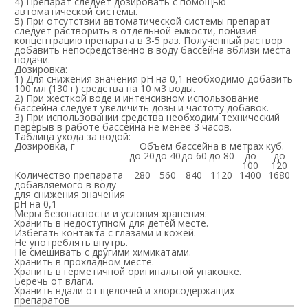
4) Препарат следует дозировать с помощью
автоматической системы.
5) При отсутствии автоматической системы препарат
следует растворить в отдельной емкости, понизив
концентрацию препарата в 3-5 раз. Полученный раствор
добавить непосредственно в воду бассейна вблизи места
подачи.
Дозировка
:
1) Для снижения значения рН на 0,1 необходимо добавить
100 мл (130 г) средства на 10 м3 воды.
2) При жёсткой воде и интенсивном использование
бассейна следует увеличить дозы и частоту добавок.
3) При использовании средства необходим технический
перерыв в работе бассейна не менее 3 часов.
Таблица ухода за водой:
Дозировка, г
Объем бассейна в метрах куб.
до 20
до 40
до 60
до 80
до
до
100
120
Количество препарата
280
560
840
1120
1400
1680
добавляемого в воду
для снижения значения
pH на 0,1
Меры безопасности и условия хранения:
Хранить в недоступном для детей месте.
Избегать контакта с глазами и кожей.
Не употреблять внутрь.
Не смешивать с другими химикатами.
Хранить в прохладном месте.
Хранить в герметичной оригинальной упаковке.
Беречь от влаги.
Хранить вдали от щелочей и хлорсодержащих
препаратов