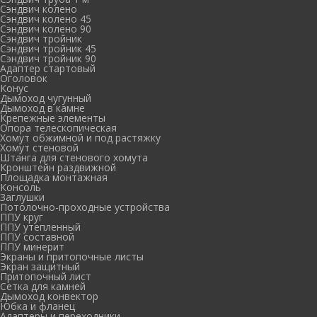
Сэндвич колено
Сэндвич колено 45
Сэндвич колено 90
Сэндвич тройник
Сэндвич тройник 45
Сэндвич тройник 90
Адаптер стартовый
Оголовок
Конус
Дымоход чугунный
Дымоход в камне
Крепежные элементы
Опора телескопическая
Хомут обжимной и под растяжку
Хомут стеновой
Штанга для стенового хомута
Кронштейн раздвижной
Площадка монтажная
Консоль
Заглушки
Потолочно-проходные устройства
ППУ круг
ППУ утепленный
ППУ составной
ППУ минерит
Экраны и притопочные листы
Экран защитный
Притопочный лист
Сетка для камней
Дымоход конвектор
Юбка и фланец
Адаптеры и переходники