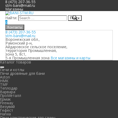
8 (473) 207-36-55
stm-bani@mail.ru
Магазины
Найти:
0
Контакты
8 (473) 207-36-55
stm-bani@mail.ru
Воронежская обл.,
Рамонский р-н,
Айдаровское сельское поселение,
территория Промышленная,
зона 5, 8с1,
5-я Промышленная зона
Все магазины и карты
Каталог товаров
Печи и котлы
Печи дровяные для бани
Aston
НМК
TMF
Теплодар
Варвара
ПроМеталл
Ермак
Fireway
Везувий
Гефест
Harvia
Печи электрические для сауны