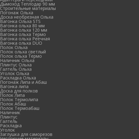
Дымоход Теплодар 90 мм
Cтроительные материалы
Погонаж Ольха
Доска необрезная Ольха
Вагонка Ольха STS
Вагонка ольха 80 мм
Вагонка ольха 120 мм
Вагонка ольха Термо
Вагонка ольха Реечная
Вагонка ольха DUO
Полок Ольха
Полок ольха светлый
Полок ольха Термо
Наличник Ольха
Плинтус Ольха
Галтель Ольха
Уголок Ольха
Раскладка Ольха
Погонаж Липа и Абаш
Вагонка липа
Доска для полков
Полок Липа
Полок Термолипа
Полок Абаш
Полок Термоабаш
Наличник
Плинтус
Галтель
Раскладка
Уголок
Заглушка для саморезов
Негорючие материалы