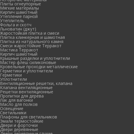
Плиты огнеупорные
Мягкие материалы
Кирпич шамотный
Утепление парной
Утеплитель
Фольга и скотч
Льноватин (джут)
Жаростойкая плитка и смеси
Плитка клинкерная и шамотная
Плитка из натурального камня
Смеси жаростойкие Терракот
Мастика Терракот
Кирпич шамотный
Крышные разделки и уплотнители
Мастер флеш силиконовые
Кровельные проходки металлические
Герметики и уплотнители
Герметики
Уплотнители
Вентиляционные решетки, клапана
Клапана вентиляционные
Решетки вентиляционные
Пропитки для дерева
Лак для вагонки
Масло для полков
Освещение
Светильники
Плафоны для светильников
Эмали термостойкие
Двери и форточки
Двери деревянные
Двери деревянные глухие