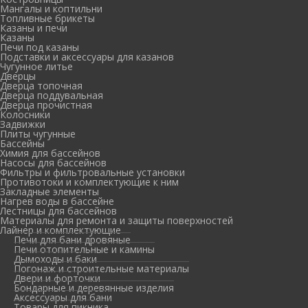
Мангалы и коптильни
Топливные брикеты
Казаны и печи
Казаны
Печи под казаны
Подставки и аксессуары для казанов
Чугунное литье
Дверцы
Дверца топочная
Дверца поддувальная
Дверца прочистная
Колосники
Задвижки
Плиты чугунные
Бассейны
Химия для бассейнов
Насосы для бассейнов
Фильтры и фильтровальные установки
Противотоки и комплектующие к ним
Закладные элементы
Нагрев воды в бассейне
Лестницы для бассейнов
Материалы для ремонта и защиты поверхностей
Лайнер и комплектующие
Печи для бани дровяные
Печи отопительные и камины
Дымоходы и баки
Погонаж и строительные материалы
Двери и форточки
Бондарные и деревянные изделия
Аксессуары для бани
Товары для пикника