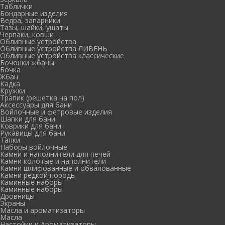
Таблички
Бондарные изделия
Ведра, запарники
Тазы, шайки, ушаты
Черпаки, ковши
Обливные устройства
Обливные устройства ЛИВЕНЬ
Обливные устройства классические
Бочонки жбаны
Бочка
Жбан
Кадка
Кружки
Трапик (решетка на пол)
Аксессуары для бани
Войлочные и фетровые изделия
Шапки для бани
Коврики для бани
Рукавицы для бани
Тапки
Наборы войлочные
Камни и наполнители для печей
Камни колотые и наполнители
Камни шлифованные и обвалованные
Камни редкой породы
Каминные наборы
Каминные наборы
Дровницы
Экраны
Масла и ароматизаторы
Масла
Настойки и Ароматизаторы