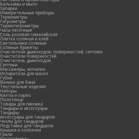
Бальзамы и мыло
Запарки
Измерительные приборы
Термометры
Гигрометры
Термогигрометры
Часы песочные
Соль розовая гималайская
Плитка соляная и клей
Светильники соляные
Соляные брикеты
Очистители дымоходов, поверхностей, септики
Очистители поверхностей
Очиститель дымоходов
Септики
Массажеры, мочалки
Испарители для масел
Губки
Веники для бани
Текстильные изделия
Наборы
Килты и парео
Полотенце
Товары для пикника
Тандыры и аксессуары
Тандыры
Аксессуары для тандыров
Чехлы для тандыров
Подставки для тандыров
Крышки и колпачки
Грили
Костровницы