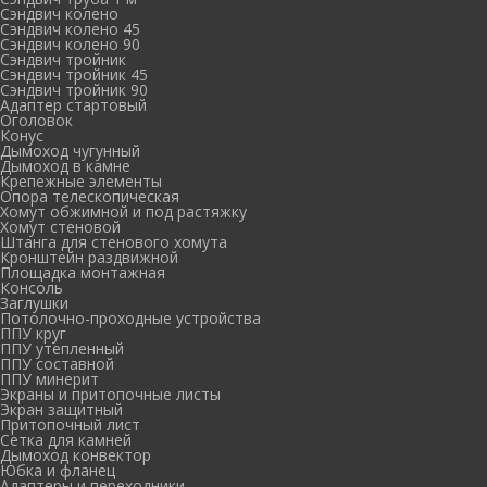
Сэндвич колено
Сэндвич колено 45
Сэндвич колено 90
Сэндвич тройник
Сэндвич тройник 45
Сэндвич тройник 90
Адаптер стартовый
Оголовок
Конус
Дымоход чугунный
Дымоход в камне
Крепежные элементы
Опора телескопическая
Хомут обжимной и под растяжку
Хомут стеновой
Штанга для стенового хомута
Кронштейн раздвижной
Площадка монтажная
Консоль
Заглушки
Потолочно-проходные устройства
ППУ круг
ППУ утепленный
ППУ составной
ППУ минерит
Экраны и притопочные листы
Экран защитный
Притопочный лист
Сетка для камней
Дымоход конвектор
Юбка и фланец
Адаптеры и переходники