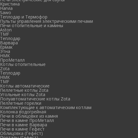
Кристина
Harvia
Sawo
Теплодар и Термофор
Пульты управления электрическими печами
Печи отопительные и камины
Aston
TMF
Теплодар
Варвара
Ермак
Этна
НМК
ПроМеталл
Котлы отопительные
Zota
Теплодар
НМК
TMF
Котлы автоматические
Пеллетные котлы Zota
Угольные котлы Zota
Полуавтоматические котлы Zota
Пеллетные горелки
Комплектующие к автоматическим котлам
Колонка водогрейная
Печи в облицовке из камня
Печи в камне ПроМеталл
Печи в камне Варвара
Печи в камне Гефест
Облицовка (Гефест)
Порталы (Гефест)