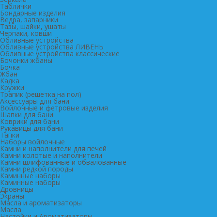
Таблички
Бондарные изделия
Ведра, запарники
Тазы, шайки, ушаты
Черпаки, ковши
Обливные устройства
Обливные устройства ЛИВЕНЬ
Обливные устройства классические
Бочонки жбаны
Бочка
Жбан
Кадка
Кружки
Трапик (решетка на пол)
Аксессуары для бани
Войлочные и фетровые изделия
Шапки для бани
Коврики для бани
Рукавицы для бани
Тапки
Наборы войлочные
Камни и наполнители для печей
Камни колотые и наполнители
Камни шлифованные и обвалованные
Камни редкой породы
Каминные наборы
Каминные наборы
Дровницы
Экраны
Масла и ароматизаторы
Масла
Настойки и Ароматизаторы