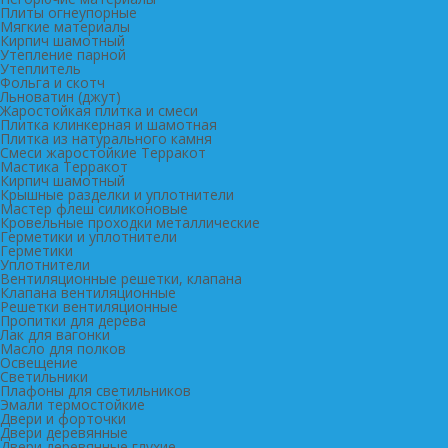
Плиты огнеупорные
Мягкие материалы
Кирпич шамотный
Утепление парной
Утеплитель
Фольга и скотч
Льноватин (джут)
Жаростойкая плитка и смеси
Плитка клинкерная и шамотная
Плитка из натурального камня
Смеси жаростойкие Терракот
Мастика Терракот
Кирпич шамотный
Крышные разделки и уплотнители
Мастер флеш силиконовые
Кровельные проходки металлические
Герметики и уплотнители
Герметики
Уплотнители
Вентиляционные решетки, клапана
Клапана вентиляционные
Решетки вентиляционные
Пропитки для дерева
Лак для вагонки
Масло для полков
Освещение
Светильники
Плафоны для светильников
Эмали термостойкие
Двери и форточки
Двери деревянные
Двери деревянные глухие