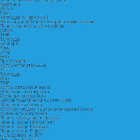
Кристина
Harvia
Sawo
Теплодар и Термофор
Пульты управления электрическими печами
Печи отопительные и камины
Aston
TMF
Теплодар
Варвара
Ермак
Этна
НМК
ПроМеталл
Котлы отопительные
Zota
Теплодар
НМК
TMF
Котлы автоматические
Пеллетные котлы Zota
Угольные котлы Zota
Полуавтоматические котлы Zota
Пеллетные горелки
Комплектующие к автоматическим котлам
Колонка водогрейная
Печи в облицовке из камня
Печи в камне ПроМеталл
Печи в камне Варвара
Печи в камне Гефест
Облицовка (Гефест)
Порталы (Гефест)