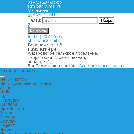
8 (473) 207-36-55
stm-bani@mail.ru
Магазины
Найти:
0
Контакты
8 (473) 207-36-55
stm-bani@mail.ru
Воронежская обл.,
Рамонский р-н,
Айдаровское сельское поселение,
территория Промышленная,
зона 5, 8с1,
5-я Промышленная зона
Все магазины и карты
Каталог товаров
Печи и котлы
Печи дровяные для бани
Aston
НМК
TMF
Теплодар
Варвара
ПроМеталл
Ермак
Fireway
Везувий
Гефест
Harvia
Печи электрические для сауны