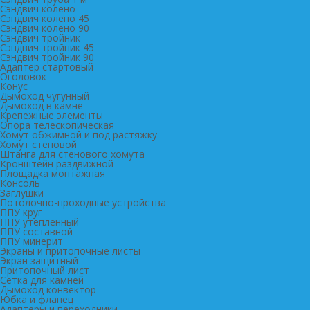
Сэндвич колено
Сэндвич колено 45
Сэндвич колено 90
Сэндвич тройник
Сэндвич тройник 45
Сэндвич тройник 90
Адаптер стартовый
Оголовок
Конус
Дымоход чугунный
Дымоход в камне
Крепежные элементы
Опора телескопическая
Хомут обжимной и под растяжку
Хомут стеновой
Штанга для стенового хомута
Кронштейн раздвижной
Площадка монтажная
Консоль
Заглушки
Потолочно-проходные устройства
ППУ круг
ППУ утепленный
ППУ составной
ППУ минерит
Экраны и притопочные листы
Экран защитный
Притопочный лист
Сетка для камней
Дымоход конвектор
Юбка и фланец
Адаптеры и переходники