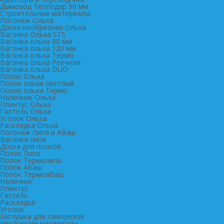
Дымоход Теплодар 90 мм
Cтроительные материалы
Погонаж Ольха
Доска необрезная Ольха
Вагонка Ольха STS
Вагонка ольха 80 мм
Вагонка ольха 120 мм
Вагонка ольха Термо
Вагонка ольха Реечная
Вагонка ольха DUO
Полок Ольха
Полок ольха светлый
Полок ольха Термо
Наличник Ольха
Плинтус Ольха
Галтель Ольха
Уголок Ольха
Раскладка Ольха
Погонаж Липа и Абаш
Вагонка липа
Доска для полков
Полок Липа
Полок Термолипа
Полок Абаш
Полок Термоабаш
Наличник
Плинтус
Галтель
Раскладка
Уголок
Заглушка для саморезов
Негорючие материалы